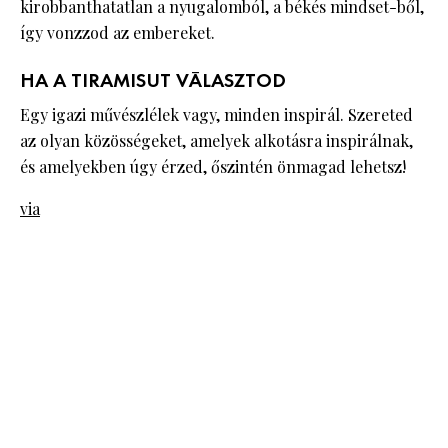
kirobbanthatatlan a nyugalomból, a békés mindset-ből,
így vonzzod az embereket.
HA A TIRAMISUT VÁLASZTOD
Egy igazi művészlélek vagy, minden inspirál. Szereted
az olyan közösségeket, amelyek alkotásra inspirálnak,
és amelyekben úgy érzed, őszintén önmagad lehetsz!
via