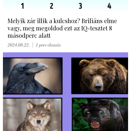
Melyik zár illik a kulcshoz? Briliáns elme
vagy, meg megoldod ezt az IQ-tesztet 8
másodperc alatt
2024.08.22.
1 perc olvasás