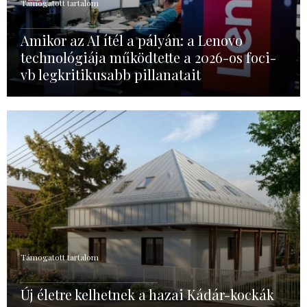
Támogatott tartalom
Amikor az AI ítél a pályán: a Lenovo
technológiája működtette a 2026-os foci-
vb legkritikusabb pillanatait
Támogatott tartalom
Új életre kelhetnek a hazai Kádár-kockák