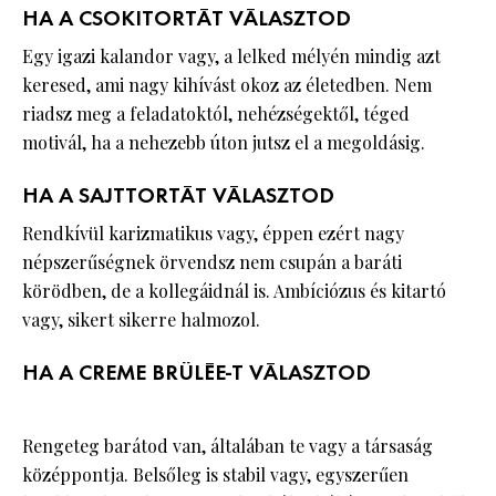
HA A CSOKITORTÁT VÁLASZTOD
Egy igazi kalandor vagy, a lelked mélyén mindig azt
keresed, ami nagy kihívást okoz az életedben. Nem
riadsz meg a feladatoktól, nehézségektől, téged
motivál, ha a nehezebb úton jutsz el a megoldásig.
HA A SAJTTORTÁT VÁLASZTOD
Rendkívül karizmatikus vagy, éppen ezért nagy
népszerűségnek örvendsz nem csupán a baráti
körödben, de a kollegáidnál is. Ambíciózus és kitartó
vagy, sikert sikerre halmozol.
HA A CREME BRÜLÉE-T VÁLASZTOD
Rengeteg barátod van, általában te vagy a társaság
középpontja. Belsőleg is stabil vagy, egyszerűen