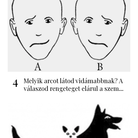
4
Melyik arcot látod vidámabbnak? A
válaszod rengeteget elárul a szem...