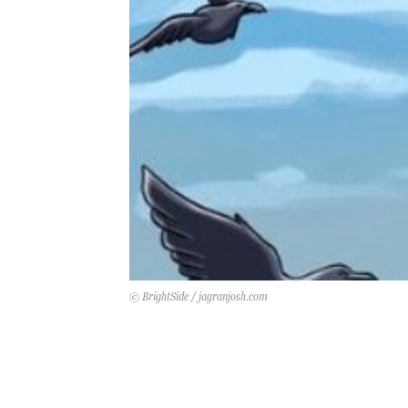
© BrightSide / jagranjosh.com