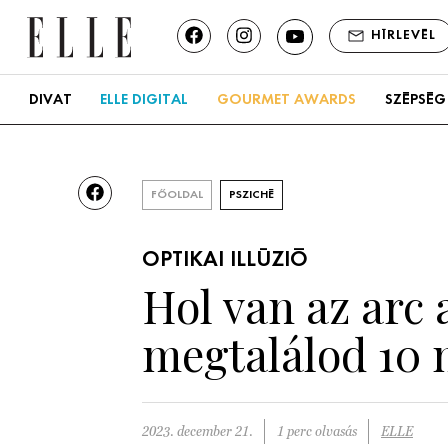
HÍRLEVÉL
DIVAT
ELLE DIGITAL
GOURMET AWARDS
SZÉPSÉG
FŐOLDAL
PSZICHÉ
OPTIKAI ILLÚZIÓ
Hol van az arc 
megtalálod 10 
2023. december 21.
1 perc olvasás
ELLE