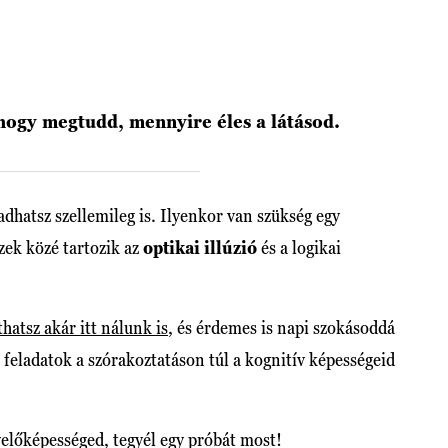
, hogy megtudd, mennyire éles a látásod.
dhatsz szellemileg is. Ilyenkor van szükség egy
Ezek közé tartozik az
optikai illúzió
és a logikai
thatsz akár itt nálunk is
, és érdemes is napi szokásoddá
 feladatok a szórakoztatáson túl a kognitív képességeid
yelőképességed, tegyél egy próbát most!