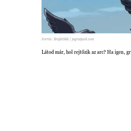
Forrás: BrightSide / jagranjosh.com
Látod már, hol rejtőzik az arc? Ha igen, g