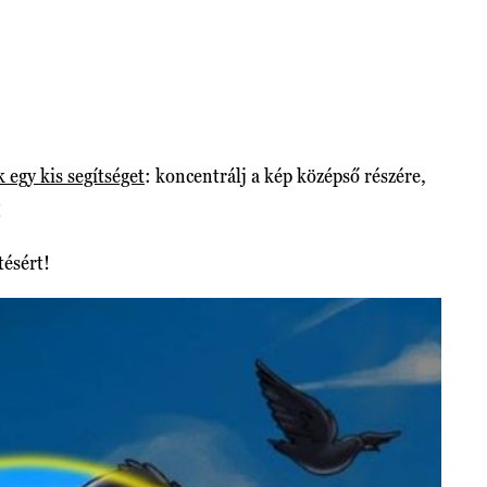
 egy kis segítséget
: koncentrálj a kép középső részére,
!
tésért!