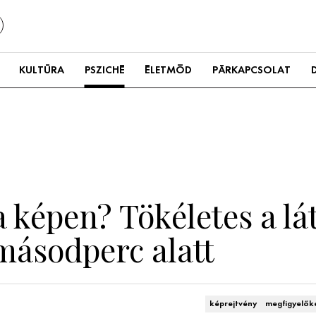
KULTÚRA
PSZICHÉ
ÉLETMÓD
PÁRKAPCSOLAT
a képen? Tökéletes a lá
másodperc alatt
képrejtvény
megfigyelők