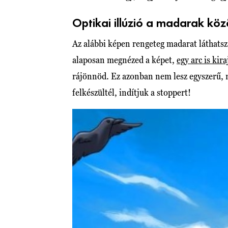
Optikai illúzió a madarak köz
Az alábbi képen rengeteg madarat láthatsz
alaposan megnézed a képet,
egy arc is kir
rájönnöd. Ez azonban nem lesz egyszerű, 
felkészültél, indítjuk a stoppert!