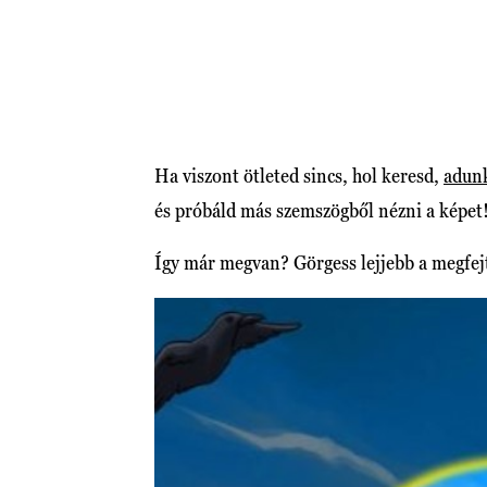
Ha viszont ötleted sincs, hol keresd,
adunk
és próbáld más szemszögből nézni a képet
Így már megvan? Görgess lejjebb a megfej