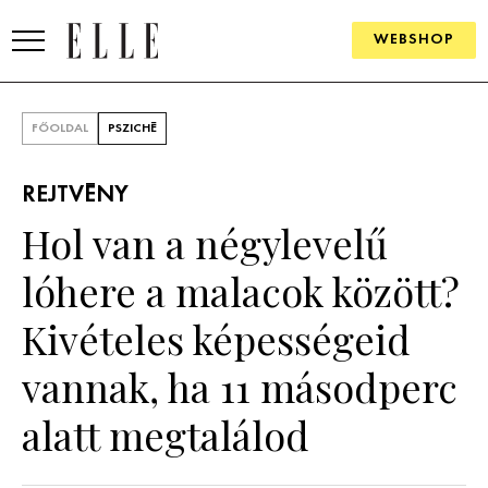
WEBSHOP
DIVAT
FŐOLDAL
PSZICHÉ
ELLE DIGITAL
REJTVÉNY
GOURMET AWARDS
Hol van a négylevelű
SZÉPSÉG
lóhere a malacok között?
KULTÚRA
Kivételes képességeid
PSZICHÉ
vannak, ha 11 másodperc
alatt megtalálod
ÉLETMÓD
PÁRKAPCSOLAT