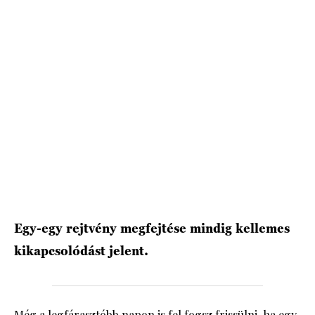
HÍRLEVÉL
Egy-egy rejtvény megfejtése mindig kellemes
kikapcsolódást jelent.
Még a legfárasztóbb napon is fel fogsz frissülni, ha egy