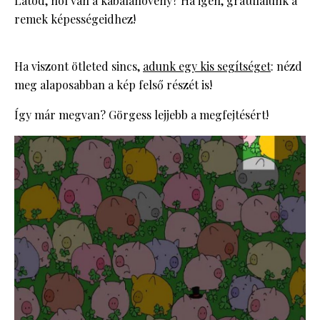
Látod, hol van a kabalanövény? Ha igen, gratulálunk a
remek képességeidhez!
Ha viszont ötleted sincs,
adunk egy kis segítséget
: nézd
meg alaposabban a kép felső részét is!
Így már megvan? Görgess lejjebb a megfejtésért!