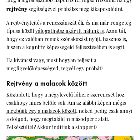
rejtvény
segítségével próbálsz meg kikapcsolódni.
A rejtvényfejtés a reneszánszát éli, és ma már rengeteg
típusa közül
válogathatsz akár itt nálunk is
. Azon túl,
hogy ez valóban remek szórakozást nyújt, hasznos is,
hiszen a kognitív képességeid fejlesztésében is segít.
Ha kíváncsi vagy, most hogyan teljesít a
megfigyelőképességed, tegyél egy próbát!
Rejtvény a malacok között
Köztudott, hogy a négylevelű lóhere szerencsét hoz –
csakhogy nincs belőle sok. Ám az alábbi képen mégis
megbújik egy a malacok között
, neked pedig csak annyi
a dolgod, hogy megtaláld 11 másodperc alatt.
Felkészültél? Akkor indítjuk a stoppert!