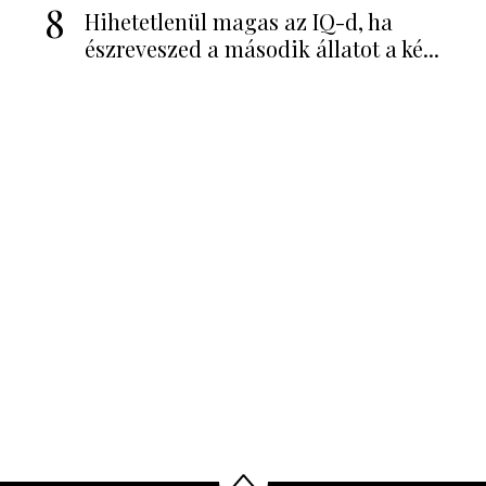
8
Hihetetlenül magas az IQ-d, ha
észreveszed a második állatot a ké...