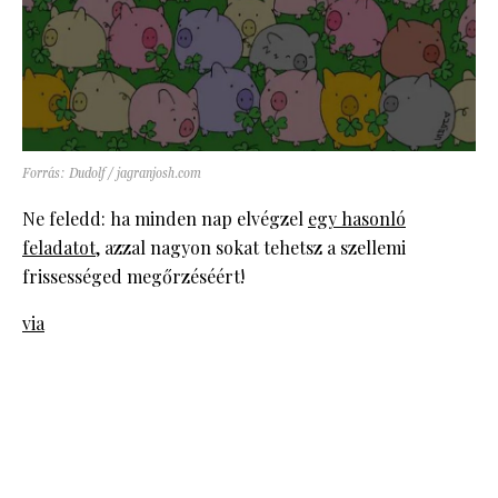
Forrás: Dudolf / jagranjosh.com
Ne feledd: ha minden nap elvégzel
egy hasonló
feladatot
, azzal nagyon sokat tehetsz a szellemi
frissességed megőrzéséért!
via