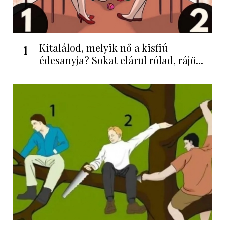
1
Kitalálod, melyik nő a kisfiú
édesanyja? Sokat elárul rólad, rájö...