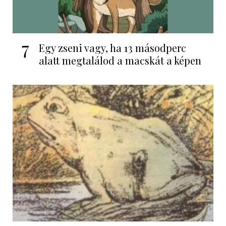
7
Egy zseni vagy, ha 13 másodperc
alatt megtalálod a macskát a képen