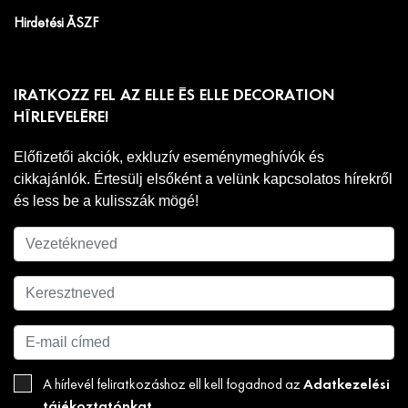
Hirdetési ÁSZF
IRATKOZZ FEL AZ ELLE ÉS ELLE DECORATION
HÍRLEVELÉRE!
Előfizetői akciók, exkluzív eseménymeghívók és
cikkajánlók. Értesülj elsőként a velünk kapcsolatos hírekről
és less be a kulisszák mögé!
Adatkezelési
A hírlevél feliratkozáshoz ell kell fogadnod az
tájékoztatónkat
.