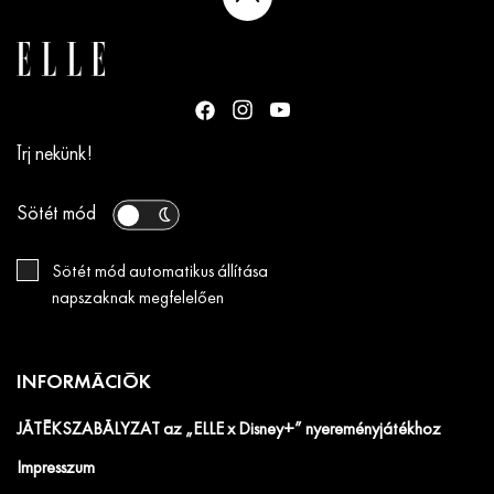
Írj nekünk!
Sötét mód
Sötét mód automatikus állítása
napszaknak megfelelően
INFORMÁCIÓK
JÁTÉKSZABÁLYZAT az „ELLE x Disney+” nyereményjátékhoz
Impresszum