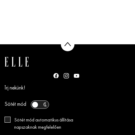
Írj nekünk!
Sötét mód
Sötét mód automatikus állítása
napszaknak megfelelően