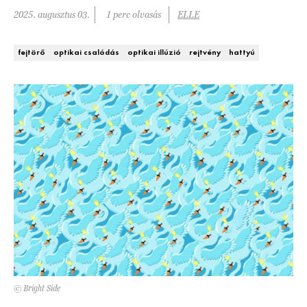
2025. augusztus 03.
1 perc olvasás
ELLE
DECOR
Hírek
HOROSZKÓP
fejtörő
optikai csalódás
optikai illúzió
rejtvény
hattyú
Trendek
SZTÁRHÍREK
Szobák
BUSINESS
Ötletek
ANYA
Szép terek
AWARDS
BEAUTY AWARDS
EVENT
WEBSHOP
© Bright Side