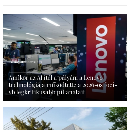
Támogatott tartalom
Amikor az AI ítél a pályán: a Lenovo
technológiája működtette a 2026-os foci-
vb legkritikusabb pillanatait