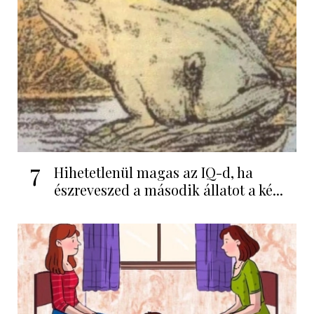
7
Hihetetlenül magas az IQ-d, ha
észreveszed a második állatot a ké...