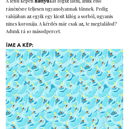
A lenti képen
hattyú
kat fogsz látni, amik első
ránézésre teljesen ugyanolyannak tűnnek. Pedig
valójában az egyik egy kicsit kilóg a sorból, ugyanis
nincs koronája. A kérdés már csak az, te megtalálod?
Adunk rá 10 másodpercet.
ÍME A KÉP: