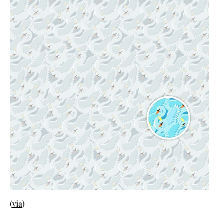
(
via
)