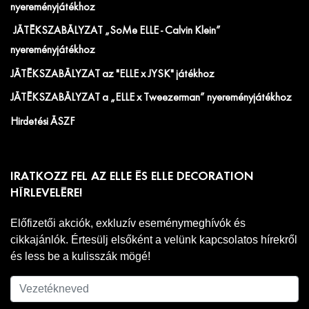
nyereményjátékhoz
JÁTÉKSZABÁLYZAT „SoMe ELLE - Calvin Klein”
nyereményjátékhoz
JÁTÉKSZABÁLYZAT az "ELLE x JYSK" játékhoz
JÁTÉKSZABÁLYZAT a „ELLE x Tweezerman” nyereményjátékhoz
Hirdetési ÁSZF
IRATKOZZ FEL AZ ELLE ÉS ELLE DECORATION
HÍRLEVELÉRE!
Előfizetői akciók, exkluzív eseménymeghívók és
cikkajánlók. Értesülj elsőként a velünk kapcsolatos hírekről
és less be a kulisszák mögé!