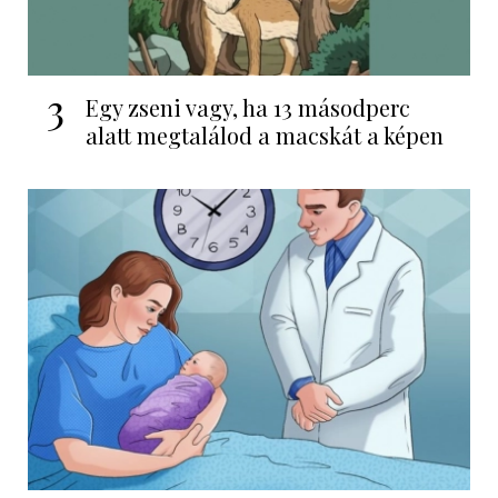
3
Egy zseni vagy, ha 13 másodperc
alatt megtalálod a macskát a képen