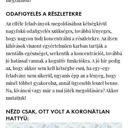
megtalálod!
ODAFIGYELÉS A RÉSZLETEKRE
Az efféle feladványok megoldásához kétségkívül
nagyfokú odafigyelés szükséges, továbbá lényeges,
hogy nagyon tudj koncentrálni a részletekre. Az ilyen
kihívások viszont egyértelműen karban tartják a
mentális egészséget, serkentik a koncentrációt, továbbá
jó hatással vannak a kognitív funkciókra. A jó hír pedig
az, hogy akkor sem kell kétségbe esni, ha egy-egy
feladvány nem sikerül, ugyanis épp az a lényeg, hogy
minél többet gyakorolsz, annál ügyesebb leszel benne.
Na, kíváncsi vagy már a mai játék megoldására? Akkor
mutatjuk!
NÉZD CSAK, OTT VOLT A KORONÁTLAN
HATTYÚ: