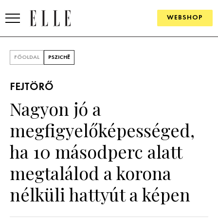
WEBSHOP
DIVAT
FŐOLDAL
PSZICHÉ
ELLE DIGITAL
FEJTÖRŐ
GOURMET AWARDS
Nagyon jó a
SZÉPSÉG
megfigyelőképességed,
KULTÚRA
ha 10 másodperc alatt
PSZICHÉ
megtalálod a korona
nélküli hattyút a képen
ÉLETMÓD
PÁRKAPCSOLAT