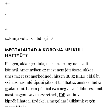
4...
3...
2...
1...Ennyi volt, az időd lejárt!
MEGTALÁLTAD A KORONA NÉLKÜLI
HATTYÚT?
Ha igen, akkor gratula, mert ez bizony nem volt
könnyű. Amennyiben ez most nem jött össze, akkor
sincs miért szomorkodnod, hiszen itt, az ELLE oldalán
számos hasonló típusú
játékot
találhatsz, amikkel tudsz
gyakorolni. Itt van például ez a négylevelű lóherés, amit
most nagyon sokan szeretnek,
IDE
kattintva
kipróbálhatod. Érdekel a megoldás? Cikkünk végén