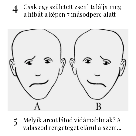
4
Csak egy született zseni találja meg
a hibát a képen 7 másodperc alatt
5
Melyik arcot látod vidámabbnak? A
válaszod rengeteget elárul a szem...