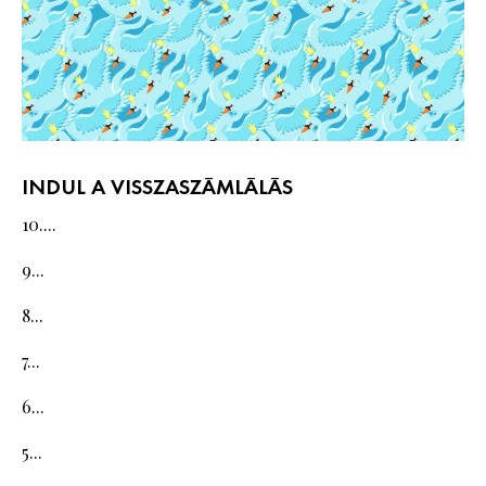
INDUL A VISSZASZÁMLÁLÁS
10....
9...
8...
7...
6...
5...