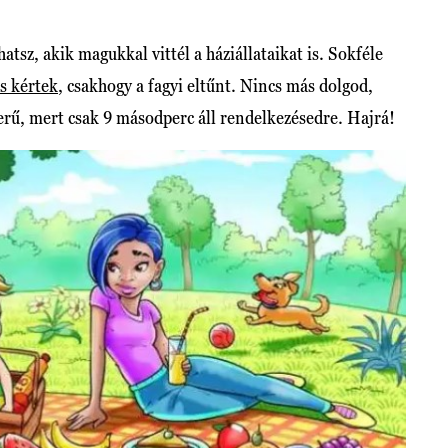
atsz, akik magukkal vittél a háziállataikat is. Sokféle
is kértek
, csakhogy a fagyi eltűnt. Nincs más dolgod,
erű, mert csak 9 másodperc áll rendelkezésedre. Hajrá!