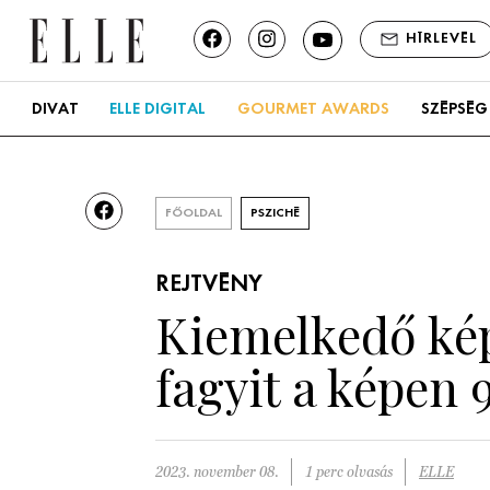
HÍRLEVÉL
DIVAT
ELLE DIGITAL
GOURMET AWARDS
SZÉPSÉG
FŐOLDAL
PSZICHÉ
REJTVÉNY
Kiemelkedő kép
fagyit a képen 
2023. november 08.
1 perc olvasás
ELLE