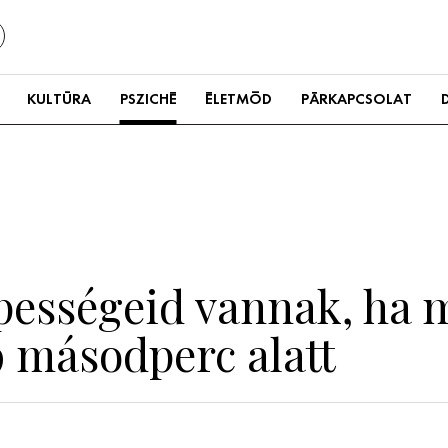
KULTÚRA
PSZICHÉ
ÉLETMÓD
PÁRKAPCSOLAT
ességeid vannak, ha m
9 másodperc alatt