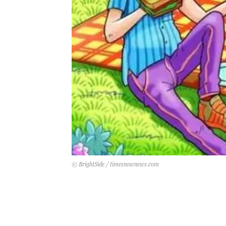
© BrightSide / timesnownews.com