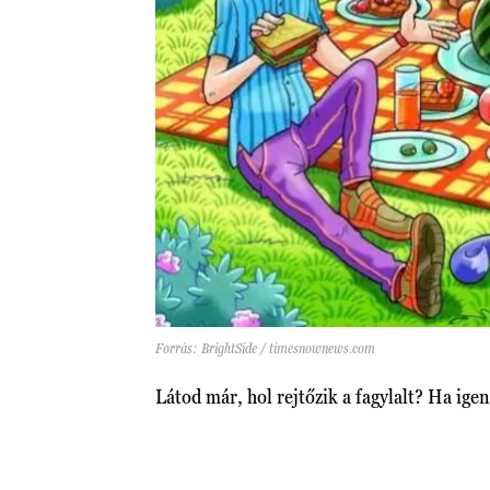
Forrás: BrightSide / timesnownews.com
Látod már, hol rejtőzik a fagylalt? Ha igen