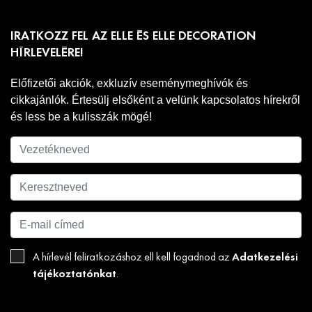
IRATKOZZ FEL AZ ELLE ÉS ELLE DECORATION
HÍRLEVELÉRE!
Előfizetői akciók, exkluzív eseménymeghívók és
cikkajánlók. Értesülj elsőként a velünk kapcsolatos hírekről
és less be a kulisszák mögé!
Adatkezelési
A hírlevél feliratkozáshoz ell kell fogadnod az
tájékoztatónkat
.