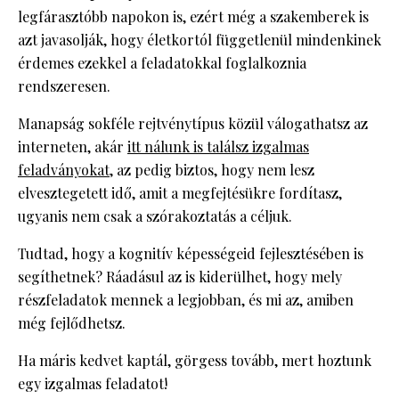
legfárasztóbb napokon is, ezért még a szakemberek is
azt javasolják, hogy életkortól függetlenül mindenkinek
érdemes ezekkel a feladatokkal foglalkoznia
rendszeresen.
Manapság sokféle rejtvénytípus közül válogathatsz az
interneten, akár
itt nálunk is találsz izgalmas
feladványokat
, az pedig biztos, hogy nem lesz
elvesztegetett idő, amit a megfejtésükre fordítasz,
ugyanis nem csak a szórakoztatás a céljuk.
Tudtad, hogy a kognitív képességeid fejlesztésében is
segíthetnek? Ráadásul az is kiderülhet, hogy mely
részfeladatok mennek a legjobban, és mi az, amiben
még fejlődhetsz.
Ha máris kedvet kaptál, görgess tovább, mert hoztunk
egy izgalmas feladatot!