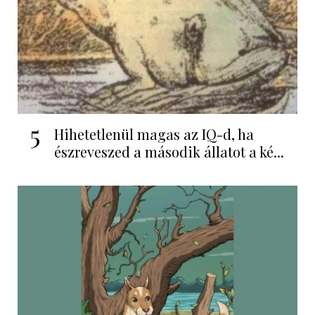
5
Hihetetlenül magas az IQ-d, ha
észreveszed a második állatot a ké...