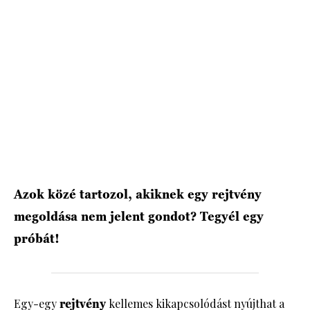
HÍRLEVÉL
Azok közé tartozol, akiknek egy rejtvény
megoldása nem jelent gondot? Tegyél egy
próbát!
Egy-egy
rejtvény
kellemes kikapcsolódást nyújthat a