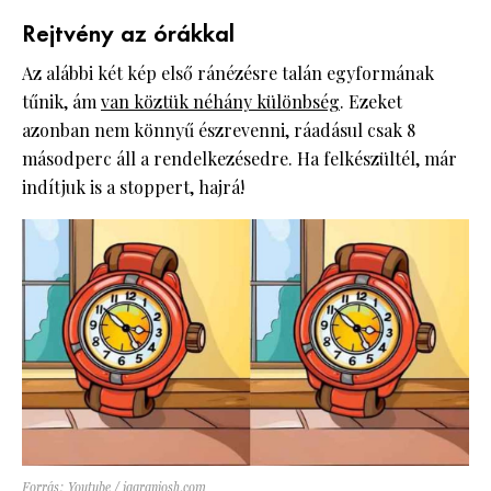
Rejtvény az órákkal
Az alábbi két kép első ránézésre talán egyformának
tűnik, ám
van köztük néhány különbség
. Ezeket
azonban nem könnyű észrevenni, ráadásul csak 8
másodperc áll a rendelkezésedre. Ha felkészültél, már
indítjuk is a stoppert, hajrá!
Forrás: Youtube / jagranjosh.com