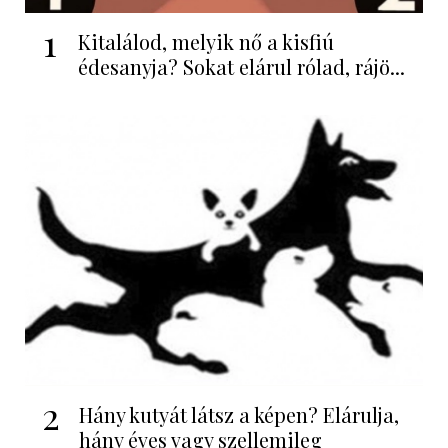
1
Kitalálod, melyik nő a kisfiú
édesanyja? Sokat elárul rólad, rájö...
2
Hány kutyát látsz a képen? Elárulja,
hány éves vagy szellemileg