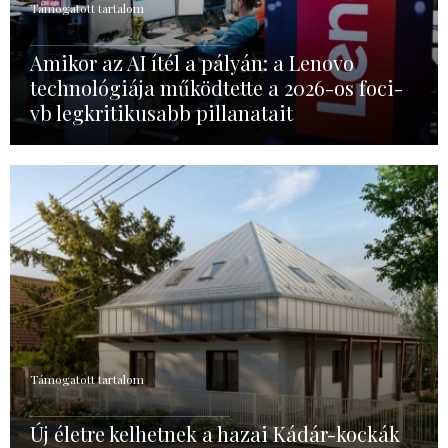
Támogatott tartalom
Amikor az AI ítél a pályán: a Lenovo
technológiája működtette a 2026-os foci-
vb legkritikusabb pillanatait
Támogatott tartalom
Új életre kelhetnek a hazai Kádár-kockák