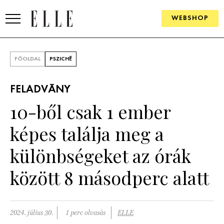
WEBSHOP
DIVAT
FŐOLDAL
PSZICHÉ
ELLE DIGITAL
FELADVÁNY
GOURMET AWARDS
10-ből csak 1 ember
SZÉPSÉG
képes találja meg a
KULTÚRA
különbségeket az órák
PSZICHÉ
között 8 másodperc alatt
ÉLETMÓD
2024. július 30.
1 perc olvasás
ELLE
PÁRKAPCSOLAT