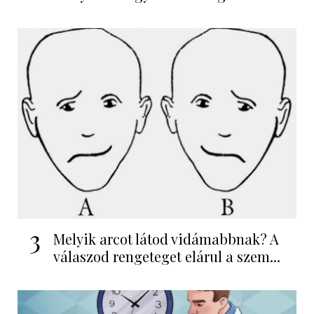
3
Melyik arcot látod vidámabbnak? A
válaszod rengeteget elárul a szem...