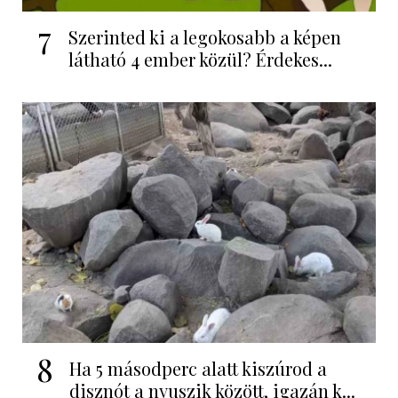
7
Szerinted ki a legokosabb a képen
látható 4 ember közül? Érdekes...
8
Ha 5 másodperc alatt kiszúrod a
disznót a nyuszik között, igazán k...