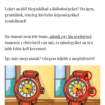
Lejárt az idő! Megtaláltad a különbségeket? Ha igen,
gratulálok, tényleg kivételes képességekkel
rendelkezel!
Ha viszont nem jött össze,
adunk egy kis segítséget
:
összesen 3 eltérésről van szó, és mindegyiket az óra
jobb felén kell keresned.
Így már megvannak? Görgess lejjebb a megfejtésért!