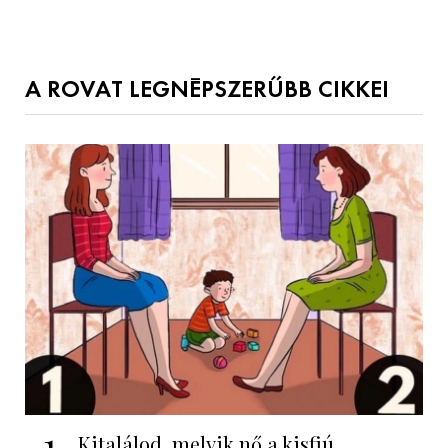
A ROVAT LEGNÉPSZERŰBB CIKKEI
1
Kitalálod, melyik nő a kisfiú