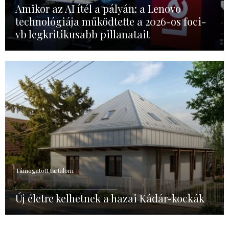
Amikor az AI ítél a pályán: a Lenovo
technológiája működtette a 2026-os foci-
vb legkritikusabb pillanatait
Támogatott tartalom
Új életre kelhetnek a hazai Kádár-kockák