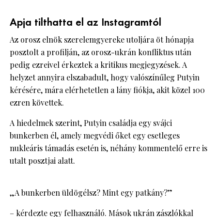
Apja tilthatta el az Instagramtól
Az orosz elnök szerelemgyereke utoljára öt hónapja
posztolt a profilján, az orosz-ukrán konfliktus után
pedig ezreivel érkeztek a kritikus megjegyzések. A
helyzet annyira elszabadult, hogy valószínűleg Putyin
kérésére, mára elérhetetlen a lány fiókja, akit közel 100
ezren követtek.
A hiedelmek szerint, Putyin családja egy svájci
bunkerben él, amely megvédi őket egy esetleges
nukleáris támadás esetén is, néhány kommentelő erre is
utalt posztjai alatt.
„A bunkerben üldögélsz? Mint egy patkány?”
– kérdezte egy felhasználó. Mások ukrán zászlókkal