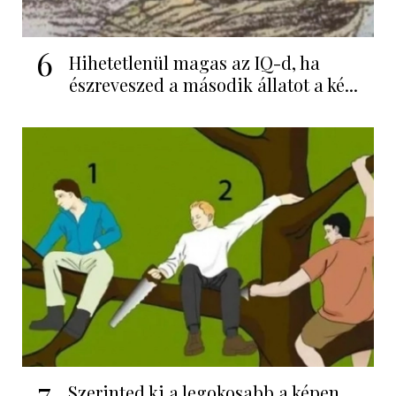
6
Hihetetlenül magas az IQ-d, ha
észreveszed a második állatot a ké...
7
Szerinted ki a legokosabb a képen