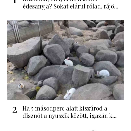
édesanyja? Sokat elárul rólad, rájö...
2
Ha 5 másodperc alatt kiszúrod a
disznót a nyuszik között, igazán k...