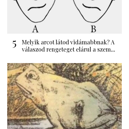
5
Melyik arcot látod vidámabbnak? A
válaszod rengeteget elárul a szem...