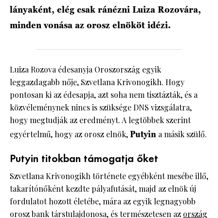
lányaként, elég csak ránézni Luiza Rozovára,
minden vonása az orosz elnököt idézi.
Luiza Rozova édesanyja Oroszország egyik
leggazdagabb nője, Szvetlana Krivonogikh. Hogy
pontosan ki az édesapja, azt soha nem tisztázták, és a
közvéleménynek nincs is szüksége DNS vizsgálatra,
hogy megtudják az eredményt. A legtöbbek szerint
egyértelmű, hogy az orosz elnök,
Putyin
a másik szülő.
Putyin titokban támogatja őket
Szvetlana Krivonogikh története egyébként mesébe illő,
takarítónőként kezdte pályafutását, majd az elnök új
fordulatot hozott életébe, mára az egyik legnagyobb
orosz bank társtulajdonosa, és természetesen az
ország