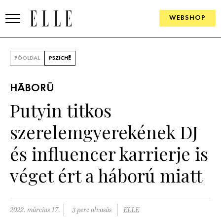
WEBSHOP
DIVAT
FŐOLDAL
PSZICHÉ
ELLE DIGITAL
HÁBORÚ
GOURMET AWARDS
Putyin titkos
SZÉPSÉG
szerelemgyerekének DJ
KULTÚRA
és influencer karrierje is
PSZICHÉ
véget ért a háború miatt
ÉLETMÓD
2022. március 17.
3 perc olvasás
ELLE
PÁRKAPCSOLAT