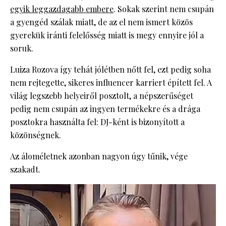
egyik leggazdagabb embere
. Sokak szerint nem csupán
a gyengéd szálak miatt, de az el nem ismert közös
gyerekük iránti felelősség miatt is megy ennyire jól a
soruk.
Luiza Rozova így tehát jólétben nőtt fel, ezt pedig soha
nem rejtegette, sikeres influencer karriert épített fel. A
világ legszebb helyeiről posztolt, a népszerűséget
pedig nem csupán az ingyen termékekre és a drága
posztokra használta fel: DJ-ként is bizonyított a
közönségnek.
Az áloméletnek azonban nagyon úgy tűnik, vége
szakadt.