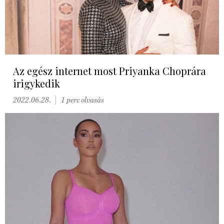
Az egész internet most Priyanka Choprára
irigykedik
2022.06.28.
1 perc olvasás