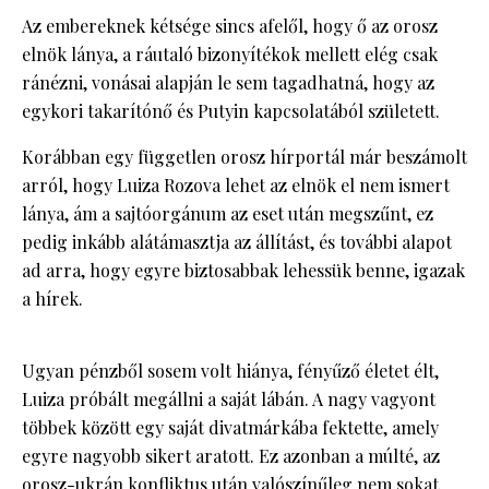
Az embereknek kétsége sincs afelől, hogy ő az orosz
elnök lánya, a ráutaló bizonyítékok mellett elég csak
ránézni, vonásai alapján le sem tagadhatná, hogy az
egykori takarítónő és Putyin kapcsolatából született.
Korábban egy független orosz hírportál már beszámolt
arról, hogy Luiza Rozova lehet az elnök el nem ismert
lánya, ám a sajtóorgánum az eset után megszűnt, ez
pedig inkább alátámasztja az állítást, és további alapot
ad arra, hogy egyre biztosabbak lehessük benne, igazak
a hírek.
Ugyan pénzből sosem volt hiánya, fényűző életet élt,
Luiza próbált megállni a saját lábán. A nagy vagyont
többek között egy saját divatmárkába fektette, amely
egyre nagyobb sikert aratott. Ez azonban a múlté, az
orosz-ukrán konfliktus után valószínűleg nem sokat