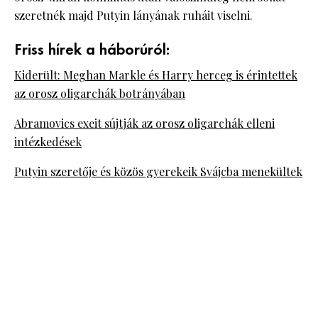
szeretnék majd Putyin lányának ruháit viselni.
Friss hírek a háborúról:
Kiderült: Meghan Markle és Harry herceg is érintettek
az orosz oligarchák botrányában
Abramovics exeit sújtják az orosz oligarchák elleni
intézkedések
Putyin szeretője és közös gyerekeik Svájcba menekültek