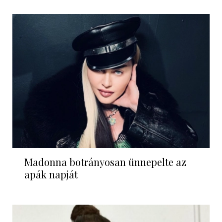
Madonna botrányosan ünnepelte az
apák napját