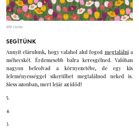
888 Casino
SEGÍTÜNK
Annyit elárulunk, hogy valahol alul fogod
megtalálni
a
méhecskét. Érdemesebb balra keresgélned. Valóban
nagyon beleolvad a környezetébe, de egy kis
leleményességgel sikerülhet megtalálnod neked is.
Siess azonban, mert lejár az időd!
5.
4.
3.