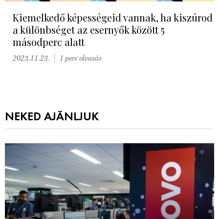
Kiemelkedő képességeid vannak, ha kiszúrod
a különbséget az esernyők között 5
másodperc alatt
2023.11.23.
1 perc olvasás
NEKED AJÁNLJUK