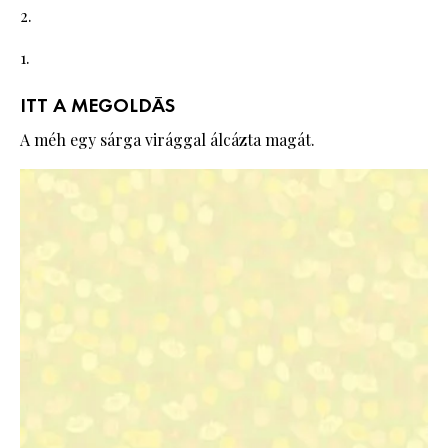
2.
1.
ITT A MEGOLDÁS
A méh egy sárga virággal álcázta magát.