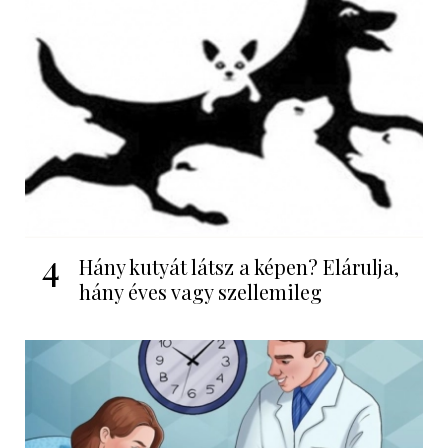
4
Hány kutyát látsz a képen? Elárulja,
hány éves vagy szellemileg