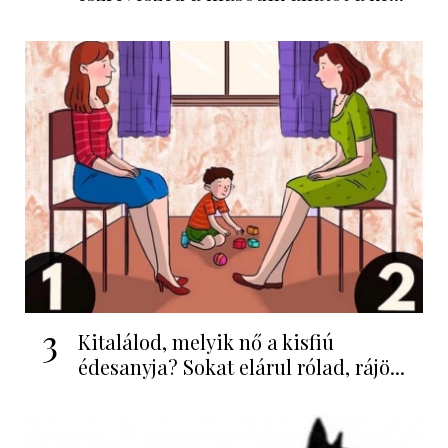
3
Kitalálod, melyik nő a kisfiú
édesanyja? Sokat elárul rólad, rájö...