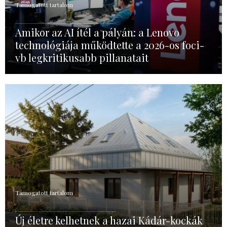
Támogatott tartalom
Amikor az AI ítél a pályán: a Lenovo
technológiája működtette a 2026-os foci-
vb legkritikusabb pillanatait
Támogatott tartalom
Új életre kelhetnek a hazai Kádár-kockák