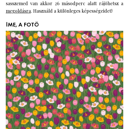
sasszemed van akkor 26 másodperc alatt rájöhetsz a
megoldásra
. Használd a különleges képességeidet!
ÍME, A FOTÓ