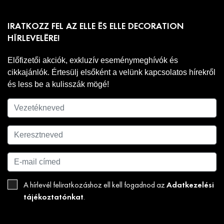
IRATKOZZ FEL AZ ELLE ÉS ELLE DECORATION
HÍRLEVELÉRE!
Előfizetői akciók, exkluzív eseménymeghívók és
cikkajánlók. Értesülj elsőként a velünk kapcsolatos hírekről
és less be a kulisszák mögé!
Adatkezelési
A hírlevél feliratkozáshoz ell kell fogadnod az
tájékoztatónkat
.