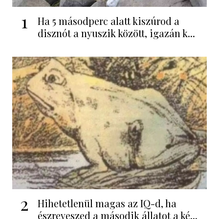
1
Ha 5 másodperc alatt kiszúrod a
disznót a nyuszik között, igazán k...
2
Hihetetlenül magas az IQ-d, ha
észreveszed a második állatot a ké...