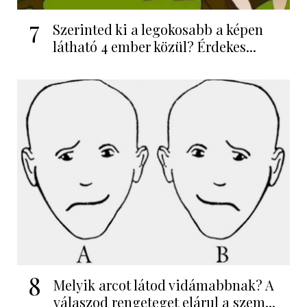
7
Szerinted ki a legokosabb a képen
látható 4 ember közül? Érdekes...
8
Melyik arcot látod vidámabbnak? A
válaszod rengeteget elárul a szem...