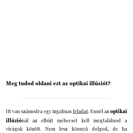
HÍRLEVÉL
Meg tudod oldani ezt az optikai illúziót?
Itt van számodra egy izgalmas
feladat
. Ennél az
optikai
illúzió
nál az elbújt méhecsét kell megtalálnod a
virágok között. Nem lesz könnyű dolgod, de ha