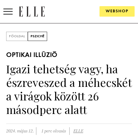
WEBSHOP
DIVAT
FŐOLDAL
PSZICHÉ
ELLE DIGITAL
OPTIKAI ILLÚZIÓ
GOURMET AWARDS
Igazi tehetség vagy, ha
SZÉPSÉG
észreveszed a méhecskét
KULTÚRA
a virágok között 26
PSZICHÉ
másodperc alatt
ÉLETMÓD
2024. május 12.
1 perc olvasás
ELLE
PÁRKAPCSOLAT