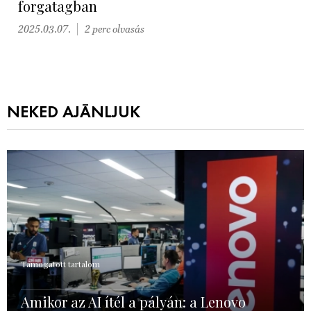
forgatagban
2025.03.07.
2 perc olvasás
NEKED AJÁNLJUK
Támogatott tartalom
Amikor az AI ítél a pályán: a Lenovo