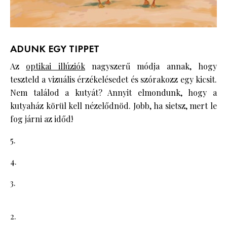
ADUNK EGY TIPPET
Az
optikai illúziók
nagyszerű módja annak, hogy
teszteld a vizuális érzékelésedet és szórakozz egy kicsit.
Nem találod a kutyát? Annyit elmondunk, hogy a
kutyaház körül kell nézelődnöd. Jobb, ha sietsz, mert le
fog járni az időd!
5.
4.
3.
2.