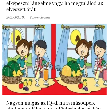
elképesztő lángelme vagy, ha megtalálod az
elveszett órát
2025.03.10.
2 perc olvasás
Nagyon magas az IQ-d, ha 15 másodperc
alatt megtalálod az 5 különbséget a két kép