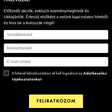
HÍRLEVELÉRE!
Előfizetői akciók, exkluzív eseménymeghívók és
cikkajánlók. Értesülj elsőként a velünk kapcsolatos hírekről
és less be a kulisszák mögé!
Adatkezelési
A hírlevél feliratkozáshoz ell kell fogadnod az
tájékoztatónkat
.
FELIRATKOZOM