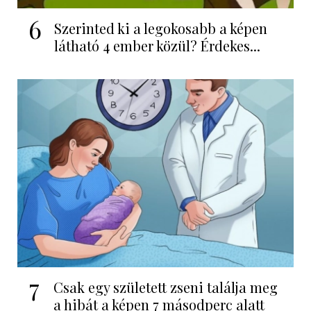
6
Szerinted ki a legokosabb a képen
látható 4 ember közül? Érdekes...
7
Csak egy született zseni találja meg
a hibát a képen 7 másodperc alatt