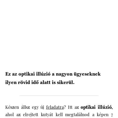
HÍRLEVÉL
Ez az optikai illúzió a nagyon ügyeseknek
ilyen rövid idő alatt is sikerül.
Készen állsz egy új
feladatra
? Itt az
optikai illúzió
,
ahol az elrejtett kutyát kell megtalálnod a képen 7