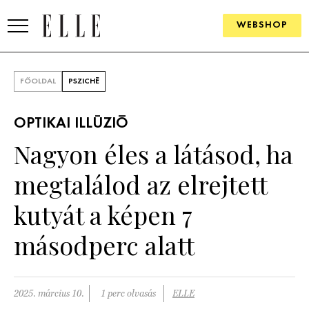
WEBSHOP
DIVAT
FŐOLDAL
PSZICHÉ
ELLE DIGITAL
OPTIKAI ILLÚZIÓ
GOURMET AWARDS
Nagyon éles a látásod, ha
SZÉPSÉG
megtalálod az elrejtett
KULTÚRA
kutyát a képen 7
PSZICHÉ
másodperc alatt
ÉLETMÓD
2025. március 10.
1 perc olvasás
ELLE
PÁRKAPCSOLAT