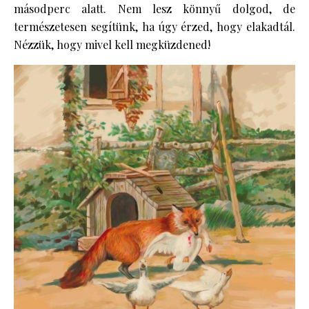
másodperc alatt. Nem lesz könnyű dolgod, de
természetesen segítünk, ha úgy érzed, hogy elakadtál.
Nézzük, hogy mivel kell megküzdened!