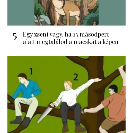
5
Egy zseni vagy, ha 13 másodperc
alatt megtalálod a macskát a képen