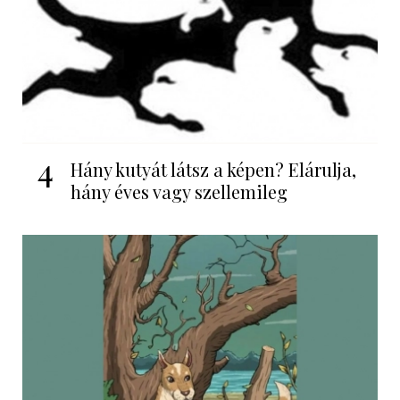
4
Hány kutyát látsz a képen? Elárulja,
hány éves vagy szellemileg