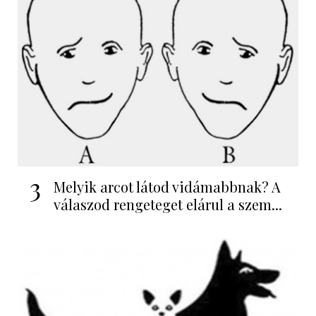
3
Melyik arcot látod vidámabbnak? A
válaszod rengeteget elárul a szem...