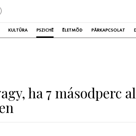
KULTÚRA
PSZICHÉ
ÉLETMÓD
PÁRKAPCSOLAT
agy, ha 7 másodperc al
pen