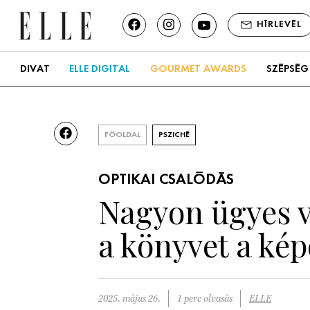
HÍRLEVÉL
DIVAT
ELLE DIGITAL
GOURMET AWARDS
SZÉPSÉG
FŐOLDAL
PSZICHÉ
OPTIKAI CSALÓDÁS
Nagyon ügyes v
a könyvet a ké
2025. május 26.
1 perc olvasás
ELLE