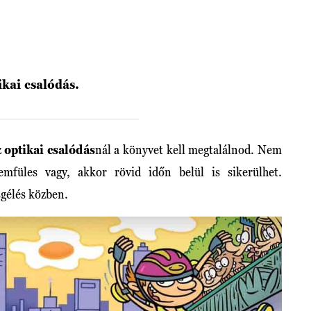
ikai csalódás.
z
optikai csalódás
nál a könyvet kell megtalálnod. Nem
emfüles vagy, akkor rövid időn belül is sikerülhet.
sgélés közben.