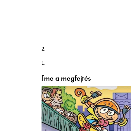
2.
1.
Íme a megfejtés