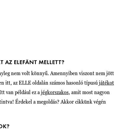
T AZ ELEFÁNT MELLETT?
tényleg nem volt könnyű. Amennyiben viszont nem jött
en itt, az ELLE oldalán számos hasonló típusú
játékot
Itt van például ez a
jégkorszakos
, amit most nagyon
tintva! Érdekel a megoldás? Akkor cikkünk végén
OK?