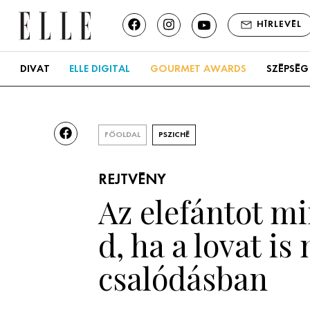
HÍRLEVÉL
DIVAT
ELLE DIGITAL
GOURMET AWARDS
SZÉPSÉG
FŐOLDAL
PSZICHÉ
REJTVÉNY
Az elefántot m
d, ha a lovat i
csalódásban