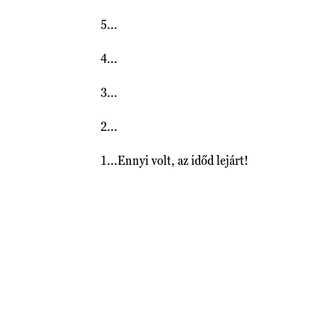
5...
4...
3...
2...
1...Ennyi volt, az időd lejárt!