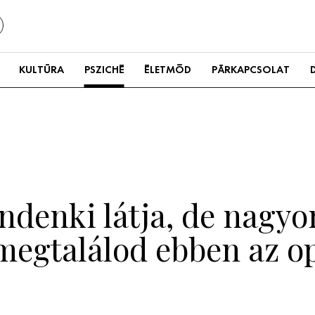
KULTÚRA
PSZICHÉ
ÉLETMÓD
PÁRKAPCSOLAT
indenki látja, de nagy
s megtalálod ebben az o