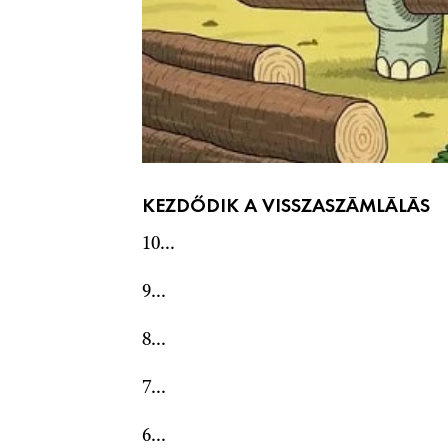
KEZDŐDIK A VISSZASZÁMLÁLÁS
10...
9...
8...
7...
6...