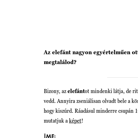
Az elefánt nagyon egyértelműen ott 
megtalálod?
Bizony, az
elefánt
ot mindenki látja, de ri
vedd. Annyira zseniálisan olvadt bele a kö
hogy kiszúrd. Ráadásul minderre csupán 1
mutatjuk a
képet
!
ÍME: