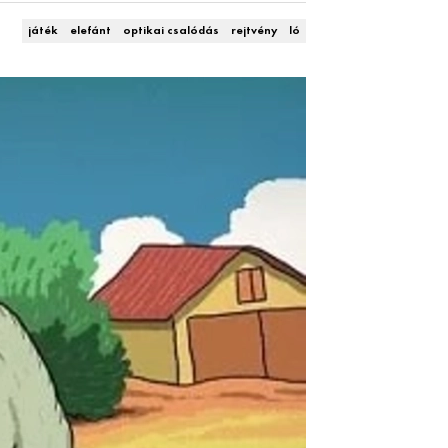
játék
elefánt
optikai csalódás
rejtvény
ló