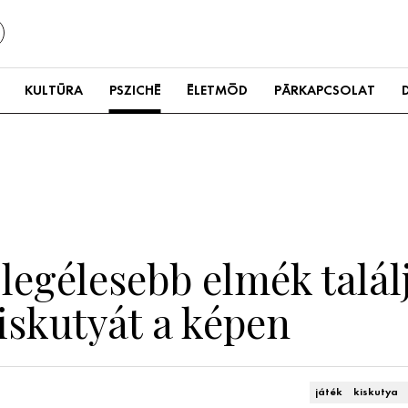
KULTÚRA
PSZICHÉ
ÉLETMÓD
PÁRKAPCSOLAT
a legélesebb elmék talá
kiskutyát a képen
játék
kiskutya