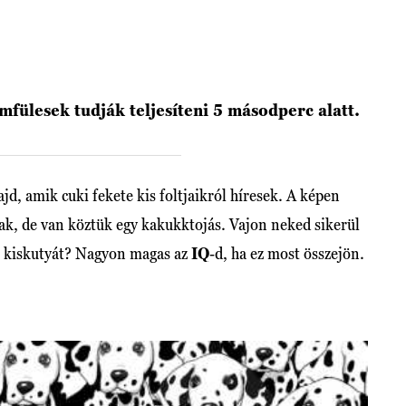
emfülesek tudják teljesíteni 5 másodperc alatt.
jd, amik cuki fekete kis foltjaikról híresek. A képen
sak, de van köztük egy kakukktojás. Vajon neked sikerül
li kiskutyát? Nagyon magas az
IQ
-d, ha ez most összejön.