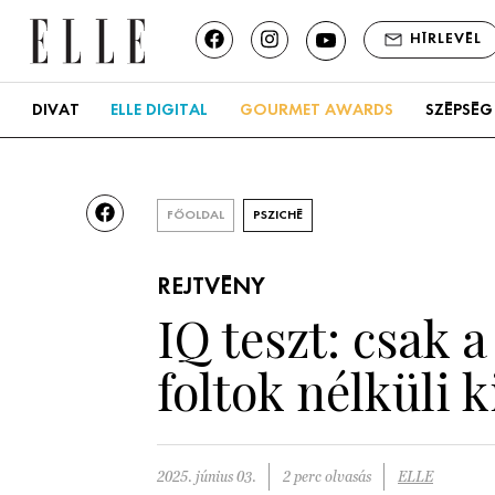
HÍRLEVÉL
DIVAT
ELLE DIGITAL
GOURMET AWARDS
SZÉPSÉG
FŐOLDAL
PSZICHÉ
REJTVÉNY
IQ teszt: csak 
foltok nélküli 
2025. június 03.
2 perc olvasás
ELLE