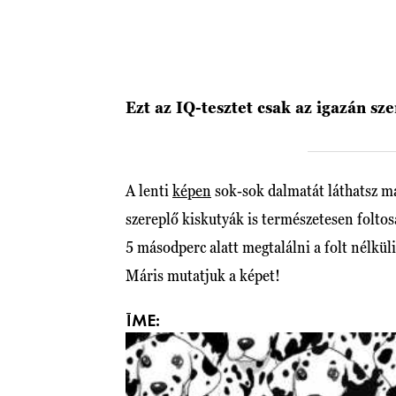
Ezt az IQ-tesztet csak az igazán sz
A lenti
képen
sok-sok dalmatát láthatsz ma
szereplő kiskutyák is természetesen folto
5 másodperc alatt megtalálni a folt nélkü
Máris mutatjuk a képet!
ÍME: