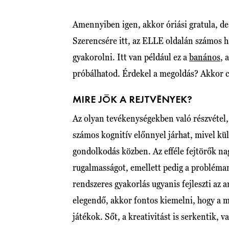
Amennyiben igen, akkor óriási gratula, de 
Szerencsére itt, az ELLE oldalán számos 
gyakorolni. Itt van például ez a
banános
, 
próbálhatod. Érdekel a megoldás? Akkor 
MIRE JÓK A REJTVÉNYEK?
Az olyan tevékenységekben való részvétel, 
számos kognitív előnnyel járhat, mivel kü
gondolkodás közben. Az efféle fejtörők n
rugalmasságot, emellett pedig a probléma
rendszeres gyakorlás ugyanis fejleszti az
elegendő, akkor fontos kiemelni, hogy a m
játékok. Sőt, a kreativitást is serkentik, 