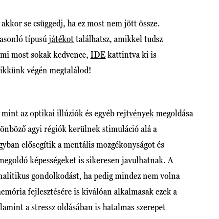
akkor se csüggedj, ha ez most nem jött össze.
hasonló típusú
játékot
találhatsz, amikkel tudsz
ami most sokak kedvence,
IDE
kattintva ki is
cikkünk végén megtalálod!
mint az optikai illúziók és egyéb
rejtvények
megoldása
lönböző agyi régiók kerülnek stimuláció alá a
agyban elősegítik a mentális mozgékonyságot és
megoldó képességeket is sikeresen javulhatnak. A
 analitikus gondolkodást, ha pedig mindez nem volna
emória fejlesztésére is kiválóan alkalmasak ezek a
valamint a stressz oldásában is hatalmas szerepet