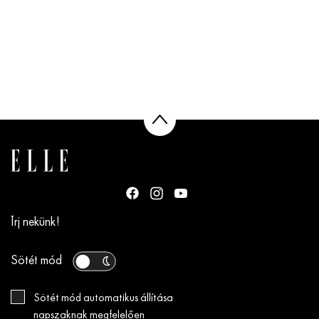
Írj nekünk!
Sötét mód
Sötét mód automatikus állítása
napszaknak megfelelően