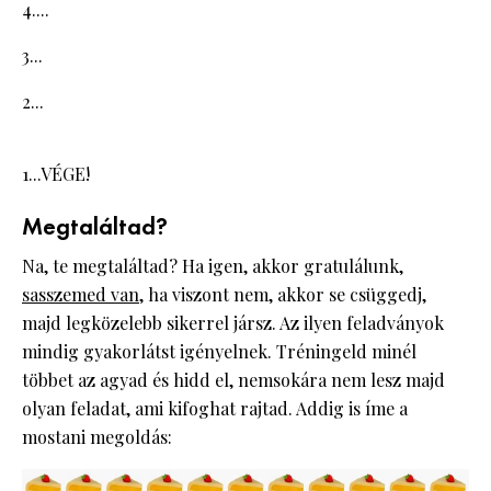
4....
3...
2...
1...VÉGE!
Megtaláltad?
Na, te megtaláltad? Ha igen, akkor gratulálunk,
sasszemed van
, ha viszont nem, akkor se csüggedj,
majd legközelebb sikerrel jársz. Az ilyen feladványok
mindig gyakorlátst igényelnek. Tréningeld minél
többet az agyad és hidd el, nemsokára nem lesz majd
olyan feladat, ami kifoghat rajtad. Addig is íme a
mostani megoldás: