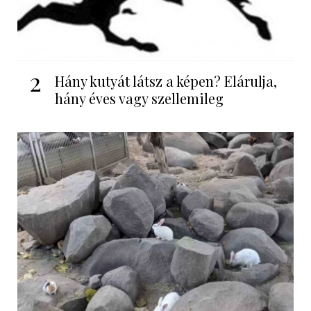
2
Hány kutyát látsz a képen? Elárulja,
hány éves vagy szellemileg