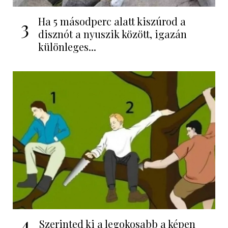
Ha 5 másodperc alatt kiszúrod a
3
disznót a nyuszik között, igazán
különleges...
4
Szerinted ki a legokosabb a képen