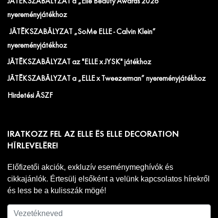
JÁTÉKSZABÁLYZAT a „Elle Beauty Awards 2026"
nyereményjátékhoz
JÁTÉKSZABÁLYZAT „SoMe ELLE - Calvin Klein”
nyereményjátékhoz
JÁTÉKSZABÁLYZAT az "ELLE x JYSK" játékhoz
JÁTÉKSZABÁLYZAT a „ELLE x Tweezerman” nyereményjátékhoz
Hirdetési ÁSZF
IRATKOZZ FEL AZ ELLE ÉS ELLE DECORATION
HÍRLEVELÉRE!
Előfizetői akciók, exkluzív eseménymeghívók és
cikkajánlók. Értesülj elsőként a velünk kapcsolatos hírekről
és less be a kulisszák mögé!