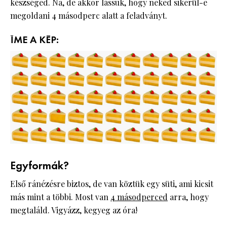
készséged. Na, de akkor lássuk, hogy neked sikerül-e
megoldani 4 másodperc alatt a feladványt.
ÍME A KÉP:
Egyformák?
Első ránézésre biztos, de van köztük egy süti, ami kicsit
más mint a többi. Most van
4 másodperced
arra, hogy
megtaláld. Vigyázz, kegyeg az óra!