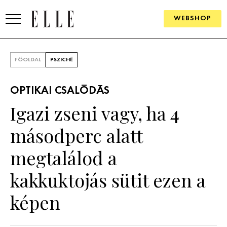
WEBSHOP
DIVAT
FŐOLDAL
PSZICHÉ
ELLE DIGITAL
OPTIKAI CSALÓDÁS
GOURMET AWARDS
Igazi zseni vagy, ha 4
SZÉPSÉG
másodperc alatt
KULTÚRA
megtalálod a
PSZICHÉ
kakkuktojás sütit ezen a
képen
ÉLETMÓD
PÁRKAPCSOLAT