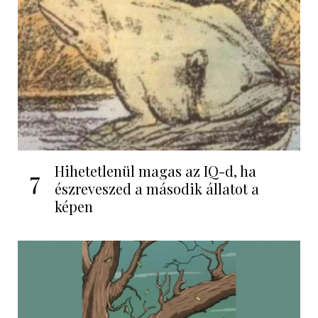
Hihetetlenül magas az IQ-d, ha
7
észreveszed a második állatot a
képen