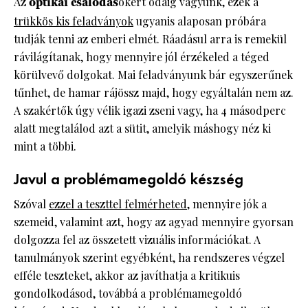
Az
optikai csalódás
okért odáig vagyunk, ezek a
trükkös kis feladványok
ugyanis alaposan próbára
tudják tenni az emberi elmét. Ráadásul arra is remekül
rávilágítanak, hogy mennyire jól érzékeled a téged
körülvevő dolgokat. Mai feladványunk bár egyszerűnek
tűnhet, de hamar rájössz majd, hogy egyáltalán nem az.
A szakértők úgy vélik igazi zseni vagy, ha 4 másodperc
alatt megtalálod azt a sütit, amelyik máshogy néz ki
mint a többi.
Javul a problémamegoldó készség
Szóval
ezzel a teszttel felmérheted
, mennyire jók a
szemeid, valamint azt, hogy az agyad mennyire gyorsan
dolgozza fel az összetett vizuális információkat. A
tanulmányok szerint egyébként, ha rendszeres végzel
efféle teszteket, akkor az javíthatja a kritikuis
gondolkodásod, továbbá a problémamegoldó