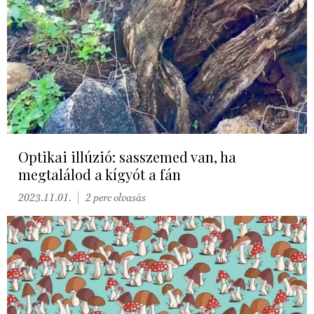
Optikai illúzió: sasszemed van, ha
megtalálod a kígyót a fán
2023.11.01.
2 perc olvasás