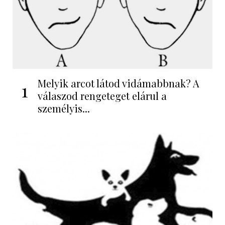
Melyik arcot látod vidámabbnak? A
1
válaszod rengeteget elárul a
személyis...