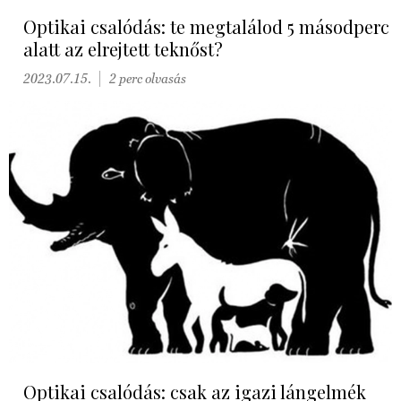
Optikai csalódás: te megtalálod 5 másodperc
alatt az elrejtett teknőst?
2023.07.15.
2 perc olvasás
Optikai csalódás: csak az igazi lángelmék