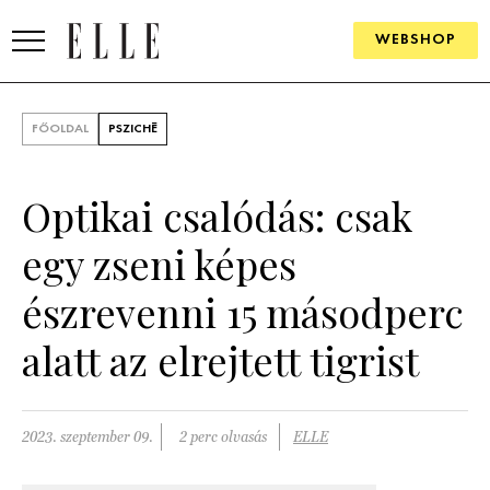
WEBSHOP
DIVAT
FŐOLDAL
PSZICHÉ
ELLE DIGITAL
Optikai csalódás: csak
GOURMET AWARDS
egy zseni képes
SZÉPSÉG
észrevenni 15 másodperc
KULTÚRA
alatt az elrejtett tigrist
PSZICHÉ
ÉLETMÓD
2023. szeptember 09.
2 perc olvasás
ELLE
PÁRKAPCSOLAT