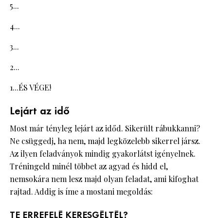
5...
4...
3...
2...
1...ÉS VÉGE!
Lejárt az idő
Most már tényleg lejárt az időd. Sikerült rábukkanni?
Ne csüggedj, ha nem, majd legközelebb sikerrel jársz.
Az ilyen feladványok mindig gyakorlátst igényelnek.
Tréningeld minél többet az agyad és hidd el,
nemsokára nem lesz majd olyan feladat, ami kifoghat
rajtad. Addig is íme a mostani megoldás:
TE ERREFELÉ KERESGÉLTÉL?