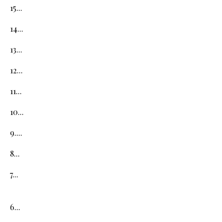
15...
14...
13...
12...
11...
10...
9....
8...
7...
6...