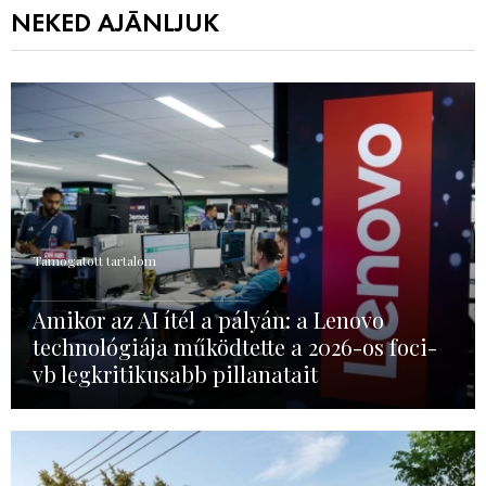
NEKED AJÁNLJUK
Támogatott tartalom
Amikor az AI ítél a pályán: a Lenovo
technológiája működtette a 2026-os foci-
vb legkritikusabb pillanatait