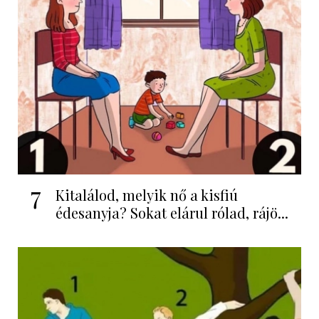
7
Kitalálod, melyik nő a kisfiú
édesanyja? Sokat elárul rólad, rájö...