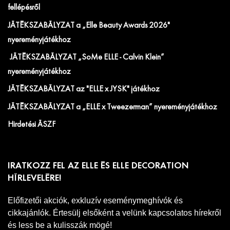
fellépésről
JÁTÉKSZABÁLYZAT a „Elle Beauty Awards 2026"
nyereményjátékhoz
JÁTÉKSZABÁLYZAT „SoMe ELLE - Calvin Klein”
nyereményjátékhoz
JÁTÉKSZABÁLYZAT az "ELLE x JYSK" játékhoz
JÁTÉKSZABÁLYZAT a „ELLE x Tweezerman” nyereményjátékhoz
Hirdetési ÁSZF
IRATKOZZ FEL AZ ELLE ÉS ELLE DECORATION
HÍRLEVELÉRE!
Előfizetői akciók, exkluzív eseménymeghívók és
cikkajánlók. Értesülj elsőként a velünk kapcsolatos hírekről
és less be a kulisszák mögé!