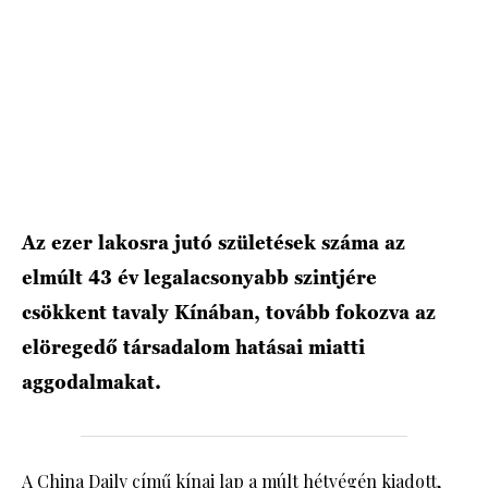
HÍRLEVÉL
Az ezer lakosra jutó születések száma az
elmúlt 43 év legalacsonyabb szintjére
csökkent tavaly Kínában, tovább fokozva az
elöregedő társadalom hatásai miatti
aggodalmakat.
A China Daily című kínai lap a múlt hétvégén kiadott,