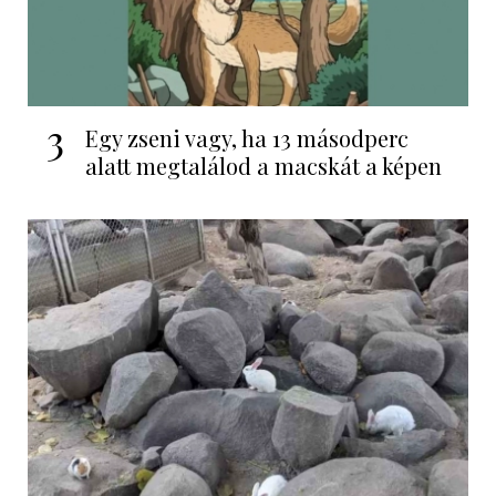
3
Egy zseni vagy, ha 13 másodperc
alatt megtalálod a macskát a képen