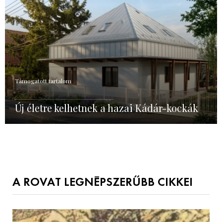
Támogatott tartalom
Új életre kelhetnek a hazai Kádár-kockák
A ROVAT LEGNÉPSZERŰBB CIKKEI