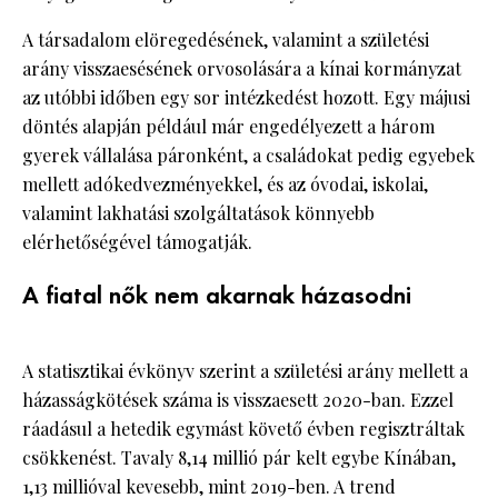
A társadalom elöregedésének, valamint a születési
arány visszaesésének orvosolására a kínai kormányzat
az utóbbi időben egy sor intézkedést hozott. Egy májusi
döntés alapján például már engedélyezett a három
gyerek vállalása páronként, a családokat pedig egyebek
mellett adókedvezményekkel, és az óvodai, iskolai,
valamint lakhatási szolgáltatások könnyebb
elérhetőségével támogatják.
A fiatal nők nem akarnak házasodni
A statisztikai évkönyv szerint a születési arány mellett a
házasságkötések száma is visszaesett 2020-ban. Ezzel
ráadásul a hetedik egymást követő évben regisztráltak
csökkenést. Tavaly 8,14 millió pár kelt egybe Kínában,
1,13 millióval kevesebb, mint 2019-ben. A trend