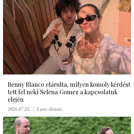
Benny Blanco elárulta, milyen komoly kérdést
tett fel neki Selena Gomez a kapcsolatuk
elején
2026.07.25.
2 perc olvasás