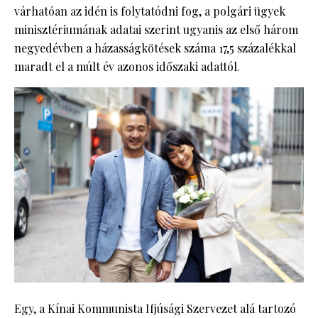
várhatóan az idén is folytatódni fog, a polgári ügyek
minisztériumának adatai szerint ugyanis az első három
negyedévben a házasságkötések száma 17,5 százalékkal
maradt el a múlt év azonos időszaki adattól.
Egy, a Kínai Kommunista Ifjúsági Szervezet alá tartozó