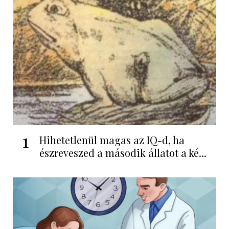
1
Hihetetlenül magas az IQ-d, ha
észreveszed a második állatot a ké...