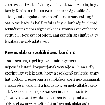
2021-es statisztikai évkönyvre hivatkozva azt írta, hogy
tavaly Kínában minden ezer emberre 8,52 születés
jutott, ami a legalacsonyabb születési arány volt 1978
óta. A születési és halálozási arány különbségét jelentő
természetes népességnövekedés aránya ezer emberre
vetítve 1,45-re zsugorodott, ami szintén az elmúlt 43 év
legalacsonyabb adata volt.
Kevesebb a szülőképes korú nő
Csaj Csen-vu, a pekingi Zsenmin Egyetem
népességkutató központjának vezetője a China Daily
szerint úgy vélekedett, hogy a csökkenő születési arány
hátterében elsősorban a szülőképes korú nők számának
visszaesése, valamint a hanyatló gyermekvállalási kedv
áll. A szakértő előrejelzése szerint a koronavírus-
járvány a tavalyi év után 2021-ben is rányomhatta
bélyegét az ország születési arányának alakulására.