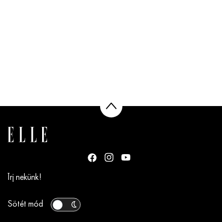
Írj nekünk!
Sötét mód