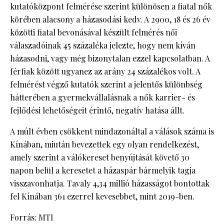
kutatóközpont felmérése szerint különösen a fiatal nők
körében alacsony a házasodási kedv. A 2900, 18 és 26 év
közötti fiatal bevonásával készült felmérés női
válaszadóinak 45 százaléka jelezte, hogy nem kíván
házasodni, vagy még bizonytalan ezzel kapcsolatban. A
férfiak között ugyanez az arány 24 százalékos volt. A
felmérést végző kutatók szerint a jelentős különbség
hátterében a gyermekvállalásnak a nők karrier- és
fejlődési lehetőségeit érintő, negatív hatása állt.
A múlt évben csökkent mindazonáltal a válások száma is
Kínában, miután bevezettek egy olyan rendelkezést,
amely szerint a válókereset benyújtását követő 30
napon belül a keresetet a házaspár bármelyik tagja
visszavonhatja. Tavaly 4,34 millió házasságot bontottak
fel Kínában 361 ezerrel kevesebbet, mint 2019-ben.
Forrás: MTI