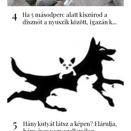
4
Ha 5 másodperc alatt kiszúrod a
disznót a nyuszik között, igazán k...
5
Hány kutyát látsz a képen? Elárulja,
hány éves vagy szellemileg