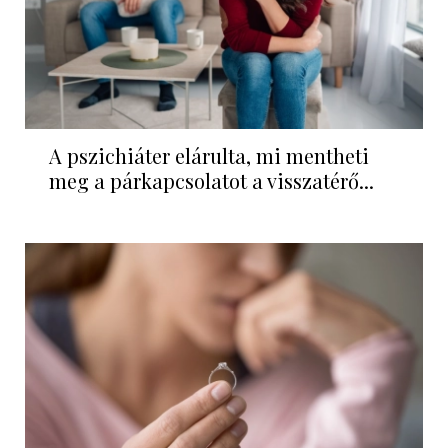
A pszichiáter elárulta, mi mentheti
meg a párkapcsolatot a visszatérő...