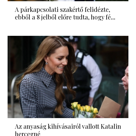
A párkapcsolati szakértő felidézte,
ebből a 8 jelből előre tudta, hogy fé...
Az anyaság kihívásairól vallott Katalin
hercegné