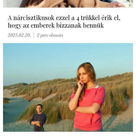
A nárcisztikusok ezzel a 4 trükkel érik el,
hogy az emberek bízzanak bennük
2025.02.20.
2 perc olvasás