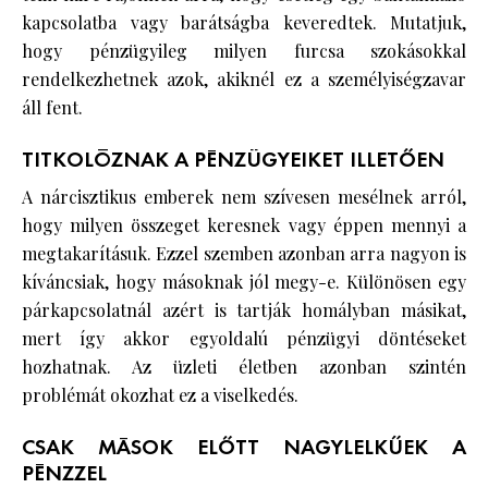
kapcsolatba vagy barátságba keveredtek. Mutatjuk,
hogy pénzügyileg milyen furcsa szokásokkal
rendelkezhetnek azok, akiknél ez a személyiségzavar
áll fent.
TITKOLÓZNAK A PÉNZÜGYEIKET ILLETŐEN
A nárcisztikus emberek nem szívesen mesélnek arról,
hogy milyen összeget keresnek vagy éppen mennyi a
megtakarításuk. Ezzel szemben azonban arra nagyon is
kíváncsiak, hogy másoknak jól megy-e. Különösen egy
párkapcsolatnál azért is tartják homályban másikat,
mert így akkor egyoldalú pénzügyi döntéseket
hozhatnak. Az üzleti életben azonban szintén
problémát okozhat ez a viselkedés.
CSAK MÁSOK ELŐTT NAGYLELKŰEK A
PÉNZZEL