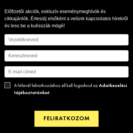
Előfizetői akciók, exkluzív eseménymeghívók és
cikkajánlók. Értesülj elsőként a velünk kapcsolatos hírekről
és less be a kulisszák mögé!
Adatkezelési
A hírlevél feliratkozáshoz ell kell fogadnod az
tájékoztatónkat
.
FELIRATKOZOM