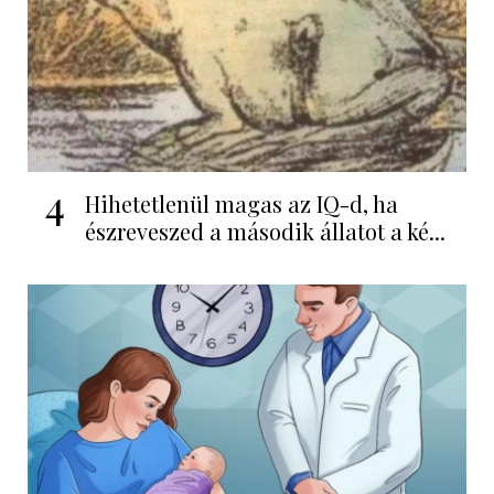
4
Hihetetlenül magas az IQ-d, ha
észreveszed a második állatot a ké...