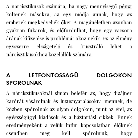
A nárcisztikusok számára, ha nagy mennyiségű
pénzt
költenek másokra, az egy módja annak, hogy az
emberek megkedveljék őket. A magánéletben azonban
gyakran fukarok, és előfordulhat, hogy egy vacsora
árának kifizetése is problémát okoz nekik. Ez az élmény
egyszerre elszigetelő és frusztráló lehet a
nárcisztikusokhoz közelállók számára.
A LÉTFONTOSSÁGÚ DOLGOKON
SPÓROLNAK
A nárcisztikusoknál simán belefér az, hogy dizájner
karórát vásárolnak és luxusnyaralásokra mennek, de
közben spórolnak az olyan dolgokon, mint az étel, az
egészségügyi kiadások és a háztartási cikkek. Ennek
eredményeként a velük intim kapcsolatban élőknek
csendben meg kell spórolniuk, hogy