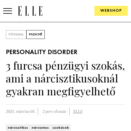
WEBSHOP
DIVAT
FŐOLDAL
PSZICHÉ
ELLE DIGITAL
PERSONALITY DISORDER
GOURMET AWARDS
3 furcsa pénzügyi szokás,
SZÉPSÉG
ami a nárcisztikusoknál
KULTÚRA
gyakran megfigyelhető
PSZICHÉ
2025. március 05.
2 perc olvasás
ELLE
ÉLETMÓD
PÁRKAPCSOLAT
nárcisztikus
nárcizmus
szokások