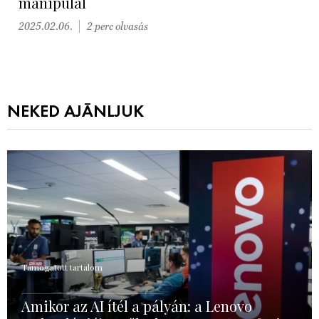
manipulál
2025.02.06.
2 perc olvasás
NEKED AJÁNLJUK
Támogatott tartalom
Amikor az AI ítél a pályán: a Lenovo