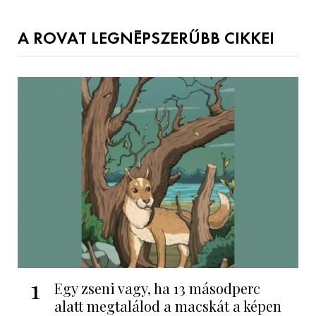
A ROVAT LEGNÉPSZERŰBB CIKKEI
1
Egy zseni vagy, ha 13 másodperc
alatt megtalálod a macskát a képen