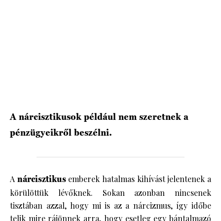
HÍRLEVÉL
A nárcisztikusok például nem szeretnek a
pénzügyeikről beszélni.
A
nárcisztikus
emberek hatalmas kihívást jelentenek a
körülöttük lévőknek. Sokan azonban nincsenek
tisztában azzal, hogy mi is az a nárcizmus, így időbe
telik mire rájönnek arra, hogy esetleg egy bántalmazó