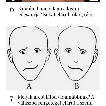
6
Kitalálod, melyik nő a kisfiú
édesanyja? Sokat elárul rólad, rájö...
7
Melyik arcot látod vidámabbnak? A
válaszod rengeteget elárul a szem...