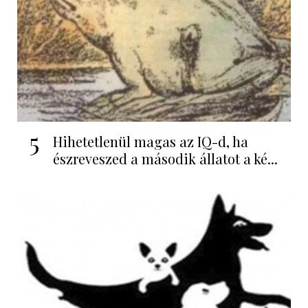
5
Hihetetlenül magas az IQ-d, ha
észreveszed a második állatot a ké...