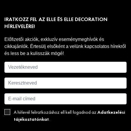
IRATKOZZ FEL AZ ELLE ÉS ELLE DECORATION
HÍRLEVELÉRE!
Előfizetői akciók, exkluzív eseménymeghívók és
cikkajánlók. Értesülj elsőként a velünk kapcsolatos hírekről
és less be a kulisszák mögé!
Adatkezelési
A hírlevél feliratkozáshoz ell kell fogadnod az
tájékoztatónkat
.