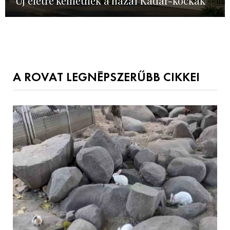
Új életre kelhetnek a hazai Kádár-kockák
A ROVAT LEGNÉPSZERŰBB CIKKEI