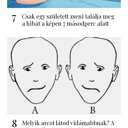
7
Csak egy született zseni találja meg
a hibát a képen 7 másodperc alatt
8
Melyik arcot látod vidámabbnak? A