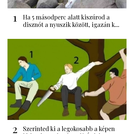
1
Ha 5 másodperc alatt kiszúrod a
disznót a nyuszik között, igazán k...
2
Szerinted ki a legokosabb a képen