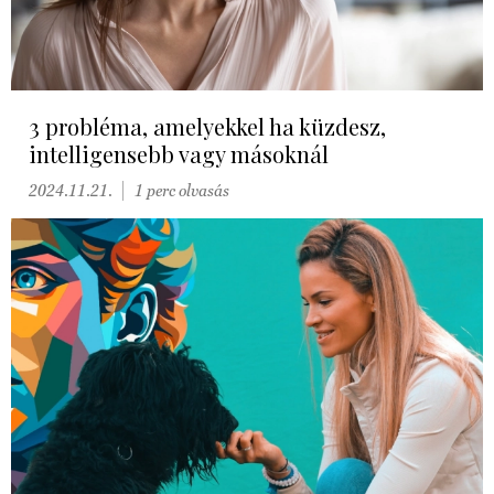
3 probléma, amelyekkel ha küzdesz,
intelligensebb vagy másoknál
2024.11.21.
1 perc olvasás