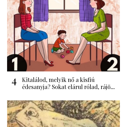
4
Kitalálod, melyik nő a kisfiú
édesanyja? Sokat elárul rólad, rájö...