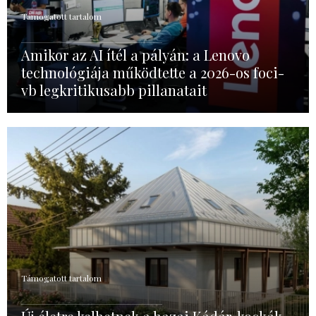
Támogatott tartalom
Amikor az AI ítél a pályán: a Lenovo
technológiája működtette a 2026-os foci-
vb legkritikusabb pillanatait
Támogatott tartalom