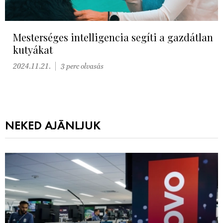
Mesterséges intelligencia segíti a gazdátlan
kutyákat
2024.11.21.
3 perc olvasás
NEKED AJÁNLJUK