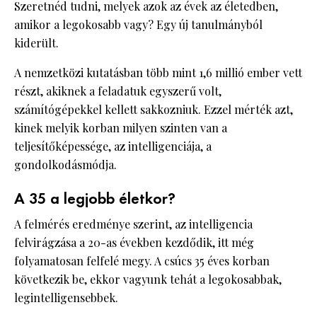
Szeretnéd tudni, melyek azok az évek az életedben,
amikor a legokosabb vagy? Egy új tanulmányból
kiderült.
A nemzetközi kutatásban több mint 1,6 millió ember vett
részt, akiknek a feladatuk egyszerű volt,
számítógépekkel kellett sakkozniuk. Ezzel mérték azt,
kinek melyik korban milyen szinten van a
teljesítőképessége, az intelligenciája, a
gondolkodásmódja.
A 35 a legjobb életkor?
A felmérés eredménye szerint, az intelligencia
felvirágzása a 20-as években kezdődik, itt még
folyamatosan felfelé megy. A csúcs 35 éves korban
következik be, ekkor vagyunk tehát a legokosabbak,
legintelligensebbek.