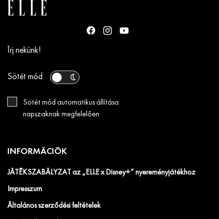
Írj nekünk!
Sötét mód
Sötét mód automatikus állítása
napszaknak megfelelően
INFORMÁCIÓK
JÁTÉKSZABÁLYZAT az „ELLE x Disney+” nyereményjátékhoz
Impresszum
Általános szerződési feltételek