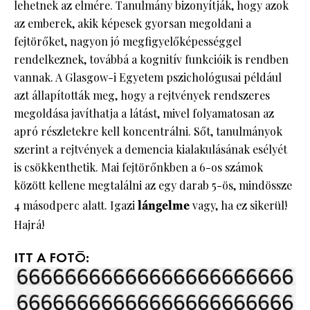
lehetnek az elmére. Tanulmány bizonyítják, hogy azok
az emberek, akik képesek gyorsan megoldani a
fejtörőket, nagyon jó megfigyelőképességgel
rendelkeznek, továbbá a kognitív funkcióik is rendben
vannak. A Glasgow-i Egyetem pszichológusai például
azt állapították meg, hogy a rejtvények rendszeres
megoldása javíthatja a látást, mivel folyamatosan az
apró részletekre kell koncentrálni. Sőt, tanulmányok
szerint a rejtvények a demencia kialakulásának esélyét
is csökkenthetik. Mai fejtörőnkben a 6-os számok
között kellene megtalálni az egy darab 5-ös, mindössze
4 másodperc alatt. Igazi
lángelme
vagy, ha ez sikerül!
Hajrá!
ITT A FOTÓ: