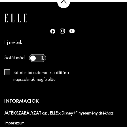
Írj nekünk!
Sötét mód
Sötét mód automatikus állítása
napszaknak megfelelően
INFORMÁCIÓK
JÁTÉKSZABÁLYZAT az „ELLE x Disney+” nyereményjátékhoz
Impresszum