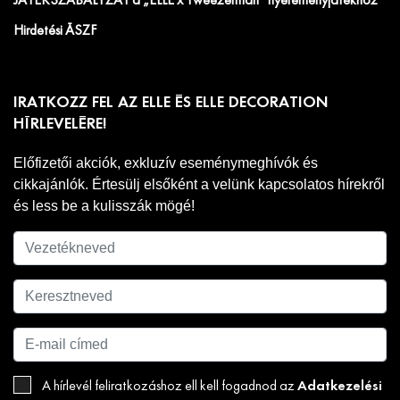
JÁTÉKSZABÁLYZAT a „ELLE x Tweezerman” nyereményjátékhoz
Hirdetési ÁSZF
IRATKOZZ FEL AZ ELLE ÉS ELLE DECORATION
HÍRLEVELÉRE!
Előfizetői akciók, exkluzív eseménymeghívók és
cikkajánlók. Értesülj elsőként a velünk kapcsolatos hírekről
és less be a kulisszák mögé!
Adatkezelési
A hírlevél feliratkozáshoz ell kell fogadnod az