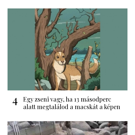
4
Egy zseni vagy, ha 13 másodperc
alatt megtalálod a macskát a képen