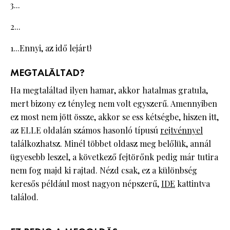
3...
2...
1...Ennyi, az idő lejárt!
MEGTALÁLTAD?
Ha megtaláltad ilyen hamar, akkor hatalmas gratula,
mert bizony ez tényleg nem volt egyszerű. Amennyiben
ez most nem jött össze, akkor se ess kétségbe, hiszen itt,
az ELLE oldalán számos hasonló típusú
rejtvénnyel
találkozhatsz. Minél többet oldasz meg belőlük, annál
ügyesebb leszel, a következő fejtörőnk pedig már tutira
nem fog majd ki rajtad. Nézd csak, ez a különbség
keresős például most nagyon népszerű,
IDE
kattintva
találod.