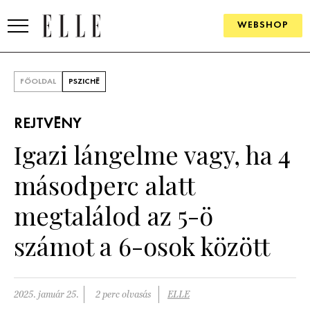
WEBSHOP
DIVAT
FŐOLDAL
PSZICHÉ
ELLE DIGITAL
REJTVÉNY
GOURMET AWARDS
Igazi lángelme vagy, ha 4
SZÉPSÉG
másodperc alatt
KULTÚRA
megtalálod az 5-ö
PSZICHÉ
számot a 6-osok között
ÉLETMÓD
2025. január 25.
2 perc olvasás
ELLE
PÁRKAPCSOLAT