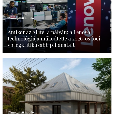
Támogatott tartalom
Amikor az AI ítél a pályán: a Lenovo
technológiája működtette a 2026-os foci-
vb legkritikusabb pillanatait
Támogatott tartalom