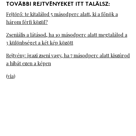
TOVÁBBI REJTVÉNYEKET ITT TALÁLSZ:
Fejtörő: te kitalálod 5 másodperc alatt, ki a főnök a
három férfi közül?
Zseniális a látásod, ha 10 másodperc alatt megtalálod a
3 különbséget a két kép között
Rejtvény: igazi zseni vagy, ha 7 másodperc alatt kiszúrod
a hibát ezen a képen
(
via
)