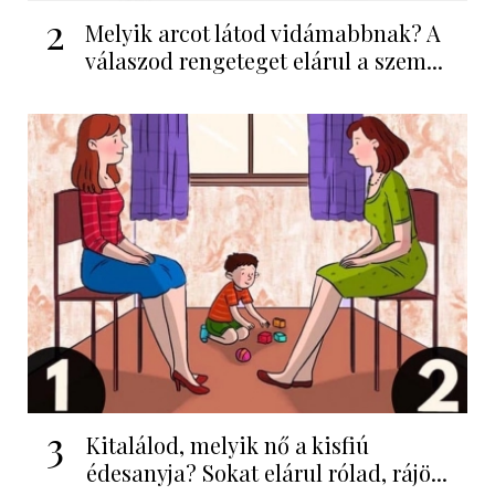
2
Melyik arcot látod vidámabbnak? A
válaszod rengeteget elárul a szem...
3
Kitalálod, melyik nő a kisfiú
édesanyja? Sokat elárul rólad, rájö...