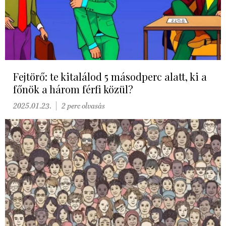
Fejtörő: te kitalálod 5 másodperc alatt, ki a
főnök a három férfi közül?
2025.01.23.
2 perc olvasás