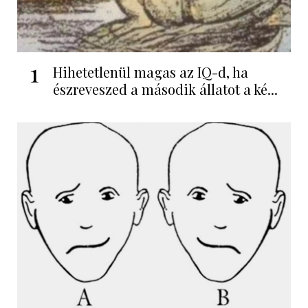
1
Hihetetlenül magas az IQ-d, ha
észreveszed a második állatot a ké...