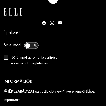
Írj nekünk!
Sötét mód
Sötét mód automatikus állítása
napszaknak megfelelően
INFORMÁCIÓK
JÁTÉKSZABÁLYZAT az „ELLE x Disney+” nyereményjátékhoz
Impresszum