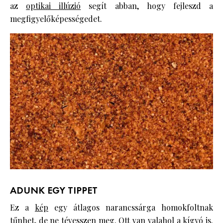
az
optikai illúzió
segít abban, hogy fejleszd a
megfigyelőképességedet.
ADUNK EGY TIPPET
Ez a
kép
egy átlagos narancssárga homokfoltnak
tűnhet, de ne tévesszen meg. Ott van valahol a kígyó is.