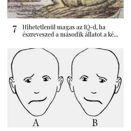
7
Hihetetlenül magas az IQ-d, ha
észreveszed a második állatot a ké...