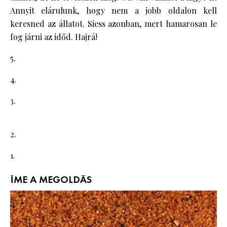
Annyit elárulunk, hogy nem a jobb oldalon kell
keresned az állatot. Siess azonban, mert hamarosan le
fog járni az időd. Hajrá!
5.
4.
3.
2.
1.
ÍME A MEGOLDÁS