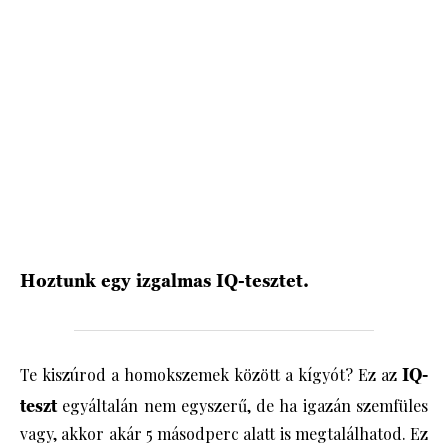
HÍRLEVÉL
Hoztunk egy izgalmas IQ-tesztet.
Te kiszúrod a homokszemek között a kígyót? Ez az
IQ-
teszt
egyáltalán nem egyszerű, de ha igazán szemfüles
vagy, akkor akár 5 másodperc alatt is megtalálhatod. Ez