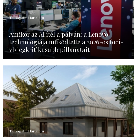
Támogatott tartalom
Amikor az AI ítél a pályán: a Lenovo
technológiája működtette a 2026-os foci-
vb legkritikusabb pillanatait
Támogatott tartalom