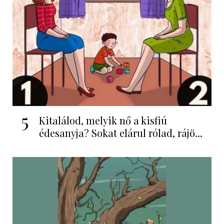
5
Kitalálod, melyik nő a kisfiú
édesanyja? Sokat elárul rólad, rájö...