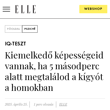
WEBSHOP
DIVAT
FŐOLDAL
PSZICHÉ
ELLE DIGITAL
IQ-TESZT
GOURMET AWARDS
Kiemelkedő képességeid
SZÉPSÉG
vannak, ha 5 másodperc
KULTÚRA
alatt megtalálod a kígyót
PSZICHÉ
a homokban
ÉLETMÓD
2025. április 25.
1 perc olvasás
ELLE
PÁRKAPCSOLAT