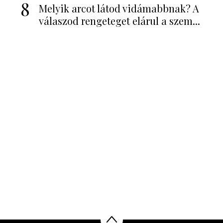
8
Melyik arcot látod vidámabbnak? A
válaszod rengeteget elárul a szem...