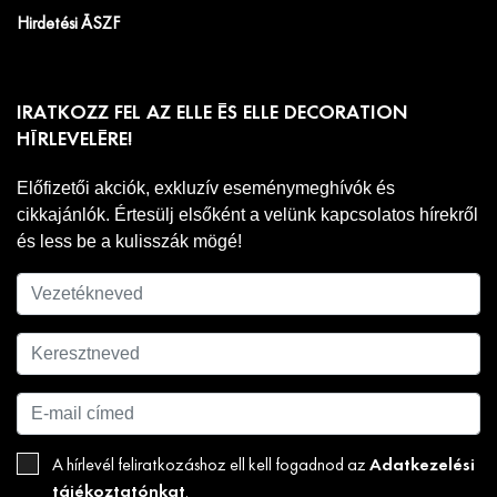
Hirdetési ÁSZF
IRATKOZZ FEL AZ ELLE ÉS ELLE DECORATION
HÍRLEVELÉRE!
Előfizetői akciók, exkluzív eseménymeghívók és
cikkajánlók. Értesülj elsőként a velünk kapcsolatos hírekről
és less be a kulisszák mögé!
Adatkezelési
A hírlevél feliratkozáshoz ell kell fogadnod az
tájékoztatónkat
.