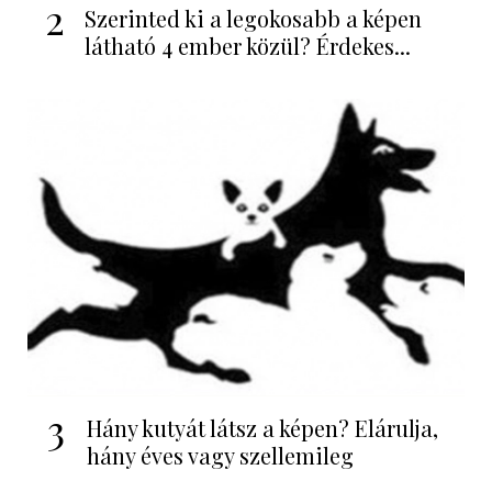
2
Szerinted ki a legokosabb a képen
látható 4 ember közül? Érdekes...
3
Hány kutyát látsz a képen? Elárulja,
hány éves vagy szellemileg