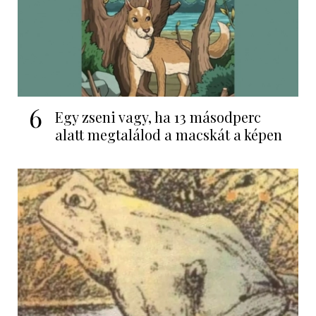
6
Egy zseni vagy, ha 13 másodperc
alatt megtalálod a macskát a képen