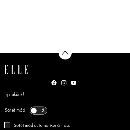
Írj nekünk!
Sötét mód
Sötét mód automatikus állítása