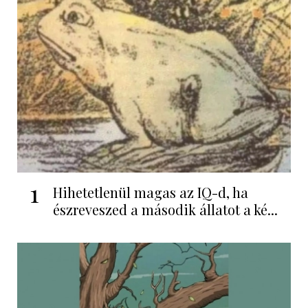
1
Hihetetlenül magas az IQ-d, ha
észreveszed a második állatot a ké...