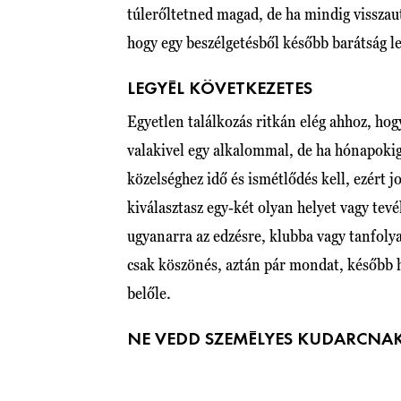
túlerőltetned magad, de ha mindig visszau
hogy egy beszélgetésből később barátság l
LEGYÉL KÖVETKEZETES
Egyetlen találkozás ritkán elég ahhoz, ho
valakivel egy alkalommal, de ha hónapokig
közelséghez idő és ismétlődés kell, ezért
kiválasztasz egy-két olyan helyet vagy te
ugyanarra az edzésre, klubba vagy tanfolya
csak köszönés, aztán pár mondat, később h
belőle.
NE VEDD SZEMÉLYES KUDARCNAK