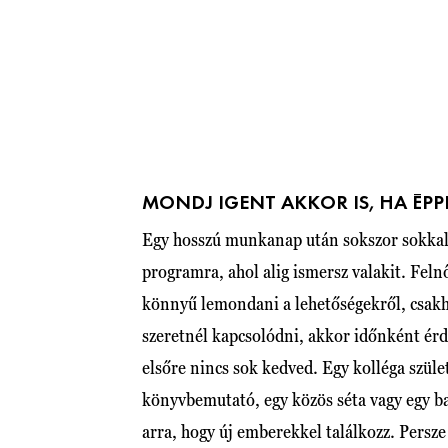
MONDJ IGENT AKKOR IS, HA ÉP
Egy hosszú munkanap után sokszor sokkal
programra, ahol alig ismersz valakit. Felnő
könnyű lemondani a lehetőségekről, csakh
szeretnél kapcsolódni, akkor időnként é
elsőre nincs sok kedved. Egy kolléga szüle
könyvbemutató, egy közös séta vagy egy b
arra, hogy új emberekkel találkozz. Pers