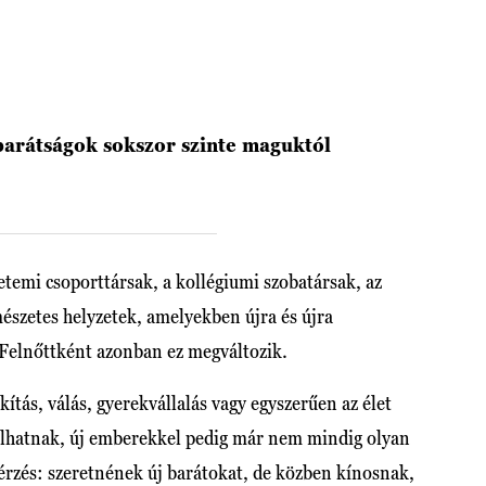
 barátságok sokszor szinte maguktól
etemi csoporttársak, a kollégiumi szobatársak, az
észetes helyzetek, amelyekben újra és újra
 Felnőttként azonban ez megváltozik.
ítás, válás, gyerekvállalás vagy egyszerűen az élet
zulhatnak, új emberekkel pedig már nem mindig olyan
érzés: szeretnének új barátokat, de közben kínosnak,