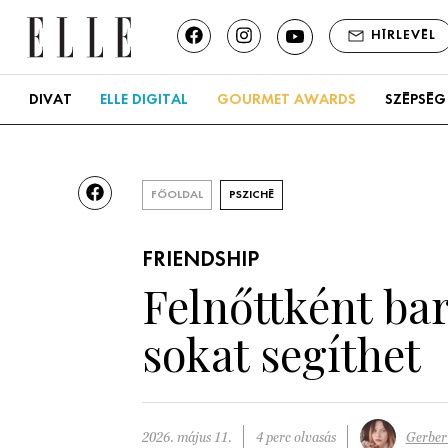
HÍRLEVÉL
DIVAT
ELLE DIGITAL
GOURMET AWARDS
SZÉPSÉG
FŐOLDAL
PSZICHÉ
FRIENDSHIP
Felnőttként bar
sokat segíthet
2026. május 11.
4 perc olvasás
Gerber