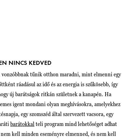
PEN NINCS KEDVED
 vonzóbbnak tűnik otthon maradni, mint elmenni egy
ttként ráadásul az idő és az energia is szűkösebb, így
ogy új barátságok ritkán születnek a kanapén. Ha
rdemes igent mondani olyan meghívásokra, amelyekhez
tésnapja, egy szomszéd által szervezett vacsora, egy
aráti
barátokkal
teli program mind lehetőséget adhat
ze nem kell minden eseményre elmenned, és nem kell