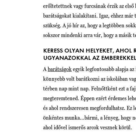
erőltetettnek vagy furcsának érzik az első 
barátságokat kialakítani. Igaz, ehhez már
szükség. A jó hír az, hogy a legtöbben so
sokszor mindenki arra vár, hogy a másik te
KERESS OLYAN HELYEKET, AHOL
UGYANAZOKKAL AZ EMBEREKKE
A
barátságok
egyik legfontosabb alapja az
könnyebb volt barátkozni az iskolában va
térben nap mint nap. Felnőttként ezt a fa
megteremtened. Éppen ezért érdemes lehe
és ahol rendszeresen megfordulhatsz. Ez le
önkéntes munka...bármi, a lényeg, hogy ne
ahol idővel ismerős arcok vesznek körül.