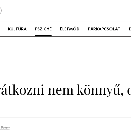
KULTÚRA
PSZICHÉ
ÉLETMÓD
PÁRKAPCSOLAT
átkozni nem könnyű, de
 Petra