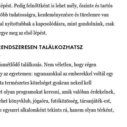
lépést. Pedig felnőttként is lehet mély, őszinte és tartós
 több tudatosságra, kezdeményezésre és türelemre van
kkal nyitottabbak a kapcsolódásra, mint gondolnánk, csak
gye meg az első lépést.
 RENDSZERESEN TALÁLKOZHATSZ
L
 ismétlődő találkozás. Nem véletlen, hogy régen
gy az egyetemen: ugyanazokkal az emberekkel voltál egy
jta természetes közelséget gyakran neked kell
t olyan programokat keresni, amik valóban érdekelnek,
het könyvklub, jógaóra, futóközösség, társasjáték-est,
 egyszeri alkalomként tekints rá, hanem olyan térként,