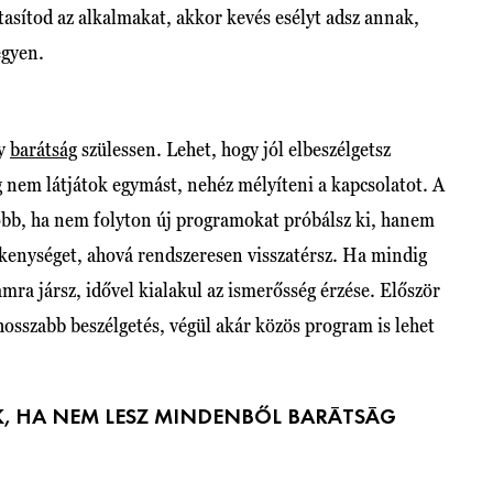
tasítod az alkalmakat, akkor kevés esélyt adsz annak,
egyen.
gy
barátság
szülessen. Lehet, hogy jól elbeszélgetsz
 nem látjátok egymást, nehéz mélyíteni a kapcsolatot. A
 jobb, ha nem folyton új programokat próbálsz ki, hanem
vékenységet, ahová rendszeresen visszatérsz. Ha mindig
mra jársz, idővel kialakul az ismerősség érzése. Először
osszabb beszélgetés, végül akár közös program is lehet
, HA NEM LESZ MINDENBŐL BARÁTSÁG