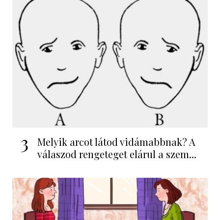
3
Melyik arcot látod vidámabbnak? A
válaszod rengeteget elárul a szem...