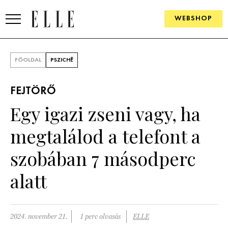
WEBSHOP
DIVAT
FŐOLDAL
PSZICHÉ
ELLE DIGITAL
FEJTÖRŐ
GOURMET AWARDS
Egy igazi zseni vagy, ha
SZÉPSÉG
megtalálod a telefont a
KULTÚRA
szobában 7 másodperc
PSZICHÉ
alatt
ÉLETMÓD
2024. november 21.
1 perc olvasás
ELLE
PÁRKAPCSOLAT