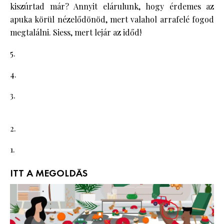
kiszúrtad már? Annyit elárulunk, hogy érdemes az
apuka körül nézelődönöd, mert valahol arrafelé fogod
megtalálni. Siess, mert lejár az időd!
5.
4.
3.
2.
1.
ITT A MEGOLDÁS