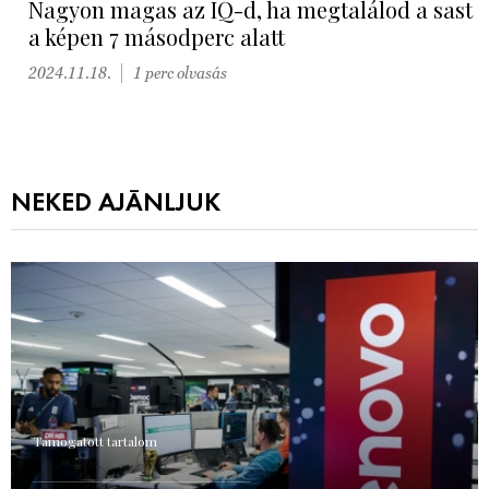
Nagyon magas az IQ-d, ha megtalálod a sast
a képen 7 másodperc alatt
2024.11.18.
1 perc olvasás
NEKED AJÁNLJUK
Támogatott tartalom