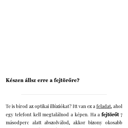
HÍRLEVÉL
Készen állsz erre a fejtörőre?
Te is bírod az optikai illúziókat? Itt van ez a
feladat
, ahol
egy telefont kell megtalálnod a képen. Ha a
fejtörőt
7
másodperc alatt abszolválod, akkor bizony okosabb