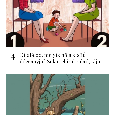
4
Kitalálod, melyik nő a kisfiú
édesanyja? Sokat elárul rólad, rájö...