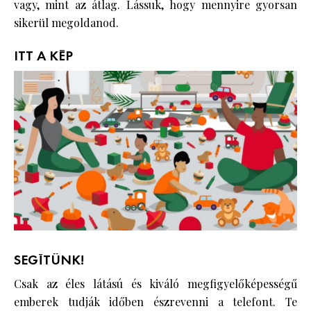
vagy, mint az átlag. Lássuk, hogy mennyire gyorsan
sikerül megoldanod.
ITT A KÉP
SEGÍTÜNK!
Csak az éles látású és kiváló megfigyelőképességű
emberek tudják időben észrevenni a telefont. Te