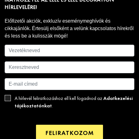
IRATKOZZ FEL AZ ELLE ÉS ELLE DECORATION
HÍRLEVELÉRE!
Előfizetői akciók, exkluzív eseménymeghívók és
cikkajánlók. Értesülj elsőként a velünk kapcsolatos hírekről
és less be a kulisszák mögé!
Adatkezelési
A hírlevél feliratkozáshoz ell kell fogadnod az
tájékoztatónkat
.
FELIRATKOZOM