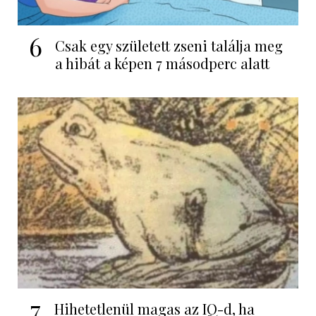
6
Csak egy született zseni találja meg
a hibát a képen 7 másodperc alatt
7
Hihetetlenül magas az IQ-d, ha