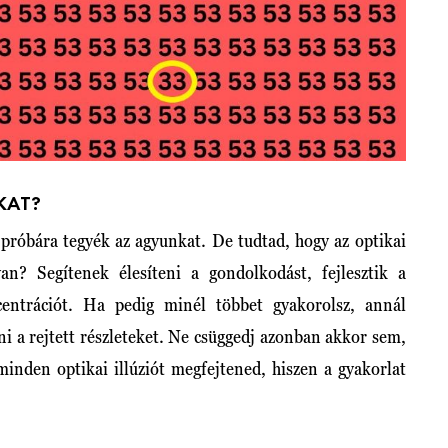
ÓKAT?
 próbára tegyék az agyunkat. De tudtad, hogy az optikai
an? Segítenek élesíteni a gondolkodást, fejlesztik a
centrációt. Ha pedig minél többet gyakorolsz, annál
i a rejtett részleteket. Ne csüggedj azonban akkor sem,
inden optikai illúziót megfejtened, hiszen a gyakorlat