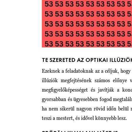
TE SZERETED AZ OPTIKAI ILLÚZI
Ezeknek a feladatoknak az a céljuk, hogy
illúziók megfejtésének számos előnye v
megfigyelőképességet és javítják a kon
gyorsabban és ügyesebben fogod megtaláln
ha nem sikerül nagyon rövid időn belül m
teszi a mestert, és idővel könnyebb lesz.