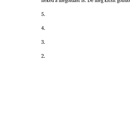
neked a megoldást is. De még kicsit gondo
5.
4.
3.
2.