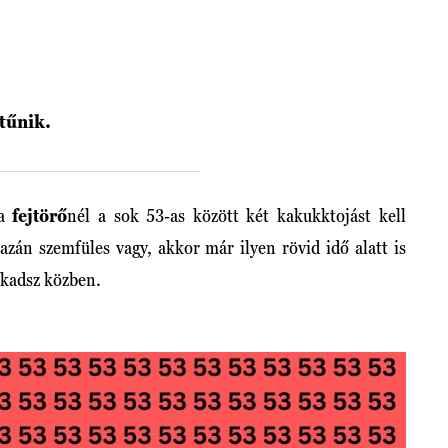
tűnik.
 a
fejtörő
nél a sok 53-as között két kakukktojást kell
azán szemfüles vagy, akkor már ilyen rövid idő alatt is
lakadsz közben.