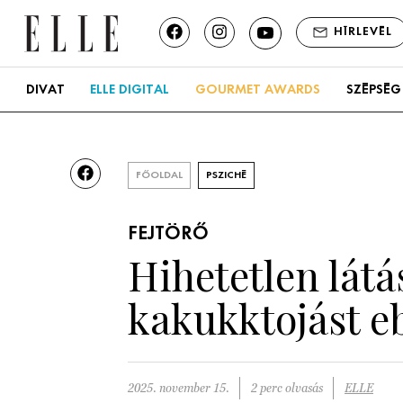
HÍRLEVÉL
DIVAT
ELLE DIGITAL
GOURMET AWARDS
SZÉPSÉG
FŐOLDAL
PSZICHÉ
FEJTÖRŐ
Hihetetlen látá
kakukktojást e
2025. november 15.
2 perc olvasás
ELLE