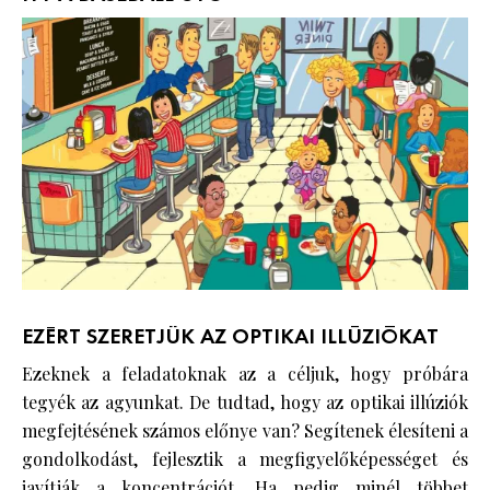
EZÉRT SZERETJÜK AZ OPTIKAI ILLÚZIÓKAT
Ezeknek a feladatoknak az a céljuk, hogy próbára
tegyék az agyunkat. De tudtad, hogy az optikai illúziók
megfejtésének számos előnye van? Segítenek élesíteni a
gondolkodást, fejlesztik a megfigyelőképességet és
javítják a koncentrációt. Ha pedig minél többet