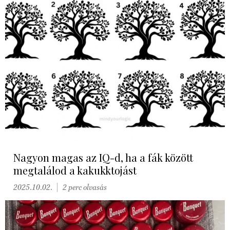
Nagyon magas az IQ-d, ha a fák között
megtalálod a kakukktojást
2025.10.02.
2 perc olvasás