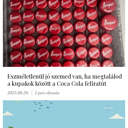
Eszméletlenül jó szemed van, ha megtalálod
a kupakok között a Coca Cola feliratút
2025.08.29.
1 perc olvasás