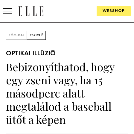
WEBSHOP
DIVAT
FŐOLDAL
PSZICHÉ
ELLE DIGITAL
OPTIKAI ILLÚZIÓ
GOURMET AWARDS
Bebizonyíthatod, hogy
SZÉPSÉG
egy zseni vagy, ha 15
KULTÚRA
másodperc alatt
PSZICHÉ
megtalálod a baseball
ütőt a képen
ÉLETMÓD
PÁRKAPCSOLAT