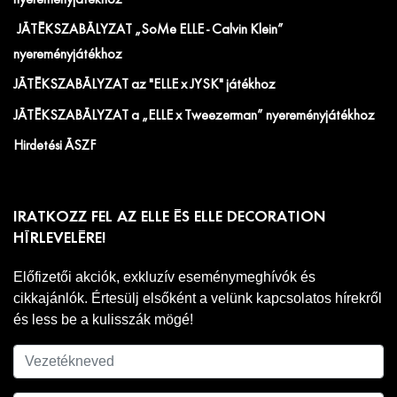
JÁTÉKSZABÁLYZAT „SoMe ELLE - Calvin Klein”
nyereményjátékhoz
JÁTÉKSZABÁLYZAT az "ELLE x JYSK" játékhoz
JÁTÉKSZABÁLYZAT a „ELLE x Tweezerman” nyereményjátékhoz
Hirdetési ÁSZF
IRATKOZZ FEL AZ ELLE ÉS ELLE DECORATION
HÍRLEVELÉRE!
Előfizetői akciók, exkluzív eseménymeghívók és
cikkajánlók. Értesülj elsőként a velünk kapcsolatos hírekről
és less be a kulisszák mögé!