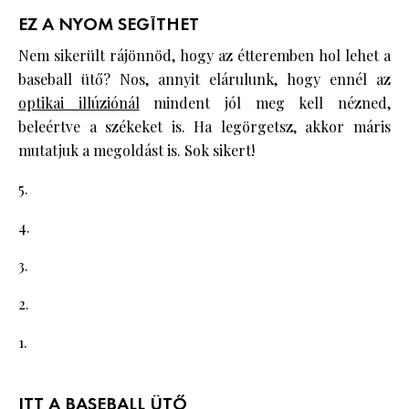
EZ A NYOM SEGÍTHET
Nem sikerült rájönnöd, hogy az étteremben hol lehet a
baseball ütő? Nos, annyit elárulunk, hogy ennél az
optikai illúziónál
mindent jól meg kell nézned,
beleértve a székeket is. Ha legörgetsz, akkor máris
mutatjuk a megoldást is. Sok sikert!
5.
4.
3.
2.
1.
ITT A BASEBALL ÜTŐ