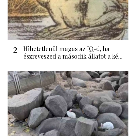
2
Hihetetlenül magas az IQ-d, ha
észreveszed a második állatot a ké...