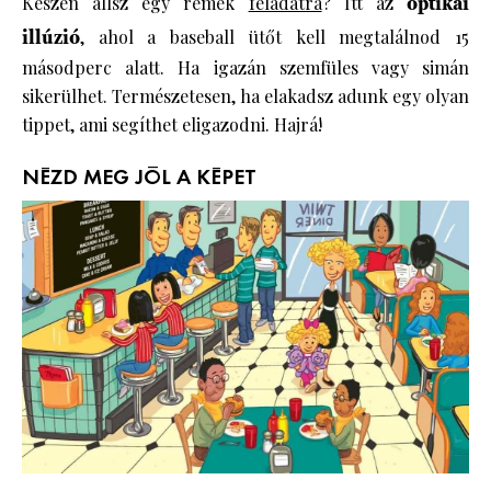
Készen állsz egy remek
feladatra
? Itt az
optikai
illúzió
, ahol a baseball ütőt kell megtalálnod 15
másodperc alatt. Ha igazán szemfüles vagy simán
sikerülhet. Természetesen, ha elakadsz adunk egy olyan
tippet, ami segíthet eligazodni. Hajrá!
NÉZD MEG JÓL A KÉPET