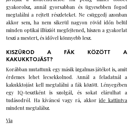
gyakorolsz, annál gyorsabban és ügyesebben fogod
megtalálni a rejtett részleteket. Ne csüggedj azonban
akkor sem, ha nem sikerül nagyon rövid időn belül
minden optikai illúziót megfejtened, hiszen a gyakorlat
teszi a mestert, és idővel könnyebb lesz.
KISZÚROD A FÁK KÖZÖTT A
KAKUKKTOJÁST?
Korábban mutattunk egy másik izgalmas játékot is, amit
érdemes lehet lecsekkolnod. Annál a feladatnál a
kakukktojást kell megtalálni a fák között. Lényegében
egy IQ-tesztként is szolgál, és sokat elárulhat a
tudásodról. Ha kíváncsi vagy rá, akkor
ide kattintva
mindent megtalálsz.
Via