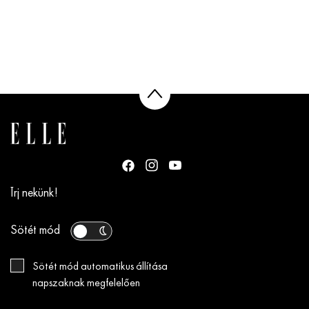
Írj nekünk!
Sötét mód
Sötét mód automatikus állítása
napszaknak megfelelően