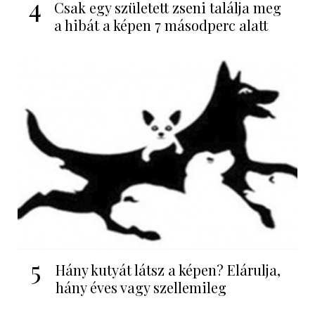
4
Csak egy született zseni találja meg
a hibát a képen 7 másodperc alatt
5
Hány kutyát látsz a képen? Elárulja,
hány éves vagy szellemileg