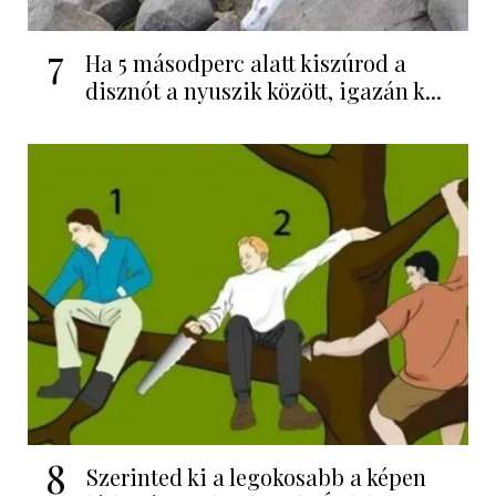
7
Ha 5 másodperc alatt kiszúrod a
disznót a nyuszik között, igazán k...
8
Szerinted ki a legokosabb a képen