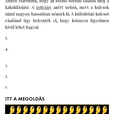
Annyit elárulunk, hogy az utolsó sorban találod meg a
kakukktojást. A
rejtvény
azért nehéz, mert a kulcsok
mind nagyon hasonlóan néznek ki. A különböző kulcsot
ráadásul úgy helyezték el, hogy könnyen figyelmen
kívül lehet hagyni.
5.
4.
3.
2.
1.
ITT A MEGOLDÁS