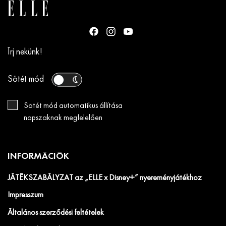
Írj nekünk!
Sötét mód
Sötét mód automatikus állítása
napszaknak megfelelően
INFORMÁCIÓK
JÁTÉKSZABÁLYZAT az „ELLE x Disney+” nyereményjátékhoz
Impresszum
Általános szerződési feltételek