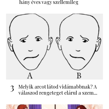
hány éves vagy szellemileg
3
Melyik arcot látod vidámabbnak? A
válaszod rengeteget elárul a szem...