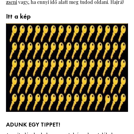
zseni
vagy, ha ennyi idő alatt meg tudod oldani. Hajrá!
Itt a kép
ADUNK EGY TIPPET!