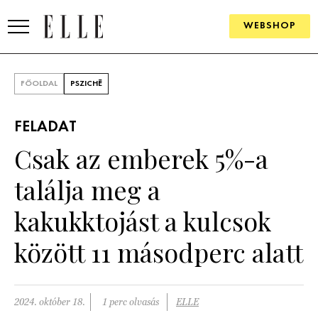
WEBSHOP
DIVAT
FŐOLDAL
PSZICHÉ
ELLE DIGITAL
FELADAT
GOURMET AWARDS
Csak az emberek 5%-a
SZÉPSÉG
találja meg a
KULTÚRA
kakukktojást a kulcsok
PSZICHÉ
között 11 másodperc alatt
ÉLETMÓD
2024. október 18.
1 perc olvasás
ELLE
PÁRKAPCSOLAT