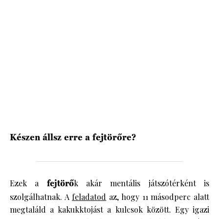
HÍRLEVÉL
Készen állsz erre a fejtörőre?
Ezek a
fejtörő
k akár mentális játszótérként is
szolgálhatnak. A
feladatod
az, hogy 11 másodperc alatt
megtaláld a kakukktojást a kulcsok között. Egy igazi