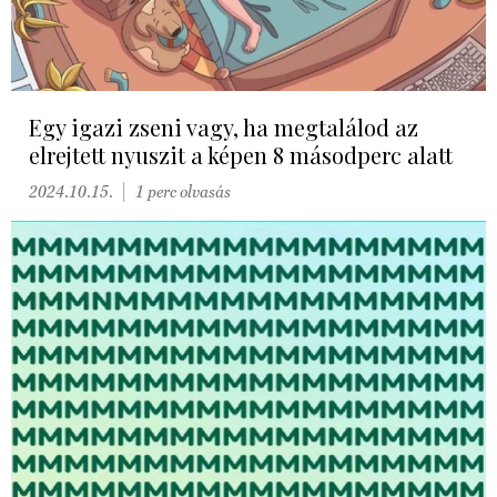
Egy igazi zseni vagy, ha megtalálod az
elrejtett nyuszit a képen 8 másodperc alatt
2024.10.15.
1 perc olvasás