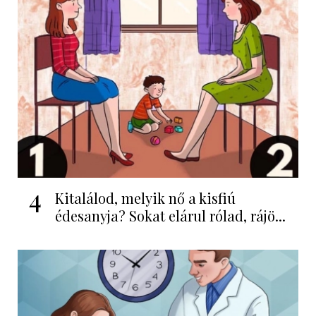
4
Kitalálod, melyik nő a kisfiú
édesanyja? Sokat elárul rólad, rájö...