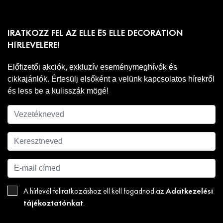
IRATKOZZ FEL AZ ELLE ÉS ELLE DECORATION
HÍRLEVELÉRE!
Előfizetői akciók, exkluzív eseménymeghívók és
cikkajánlók. Értesülj elsőként a velünk kapcsolatos hírekről
és less be a kulisszák mögé!
Adatkezelési
A hírlevél feliratkozáshoz ell kell fogadnod az
tájékoztatónkat
.