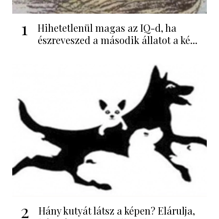
1
Hihetetlenül magas az IQ-d, ha
észreveszed a második állatot a ké...
2
Hány kutyát látsz a képen? Elárulja,