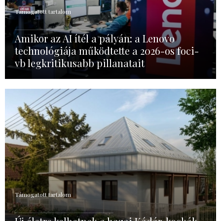
Támogatott tartalom
Amikor az AI ítél a pályán: a Lenovo
technológiája működtette a 2026-os foci-
vb legkritikusabb pillanatait
Támogatott tartalom