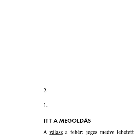
2.
1.
ITT A MEGOLDÁS
A
válasz
a fehér: jeges medve lehetett 