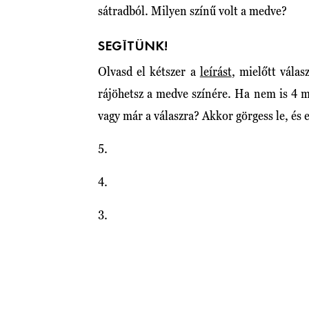
sátradból. Milyen színű volt a medve?
SEGÍTÜNK!
Olvasd el kétszer a
leírást
, mielőtt vála
rájöhetsz a medve színére. Ha nem is 4 má
vagy már a válaszra? Akkor görgess le, és 
5.
4.
3.