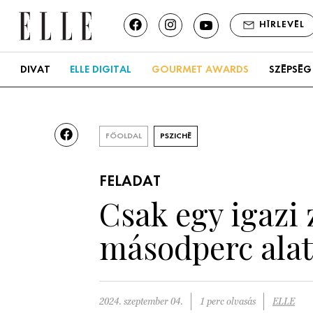
HÍRLEVÉL
DIVAT
ELLE DIGITAL
GOURMET AWARDS
SZÉPSÉG
FŐOLDAL
PSZICHÉ
FELADAT
Csak egy igazi 
másodperc alat
2024. szeptember 04.
1 perc olvasás
ELLE