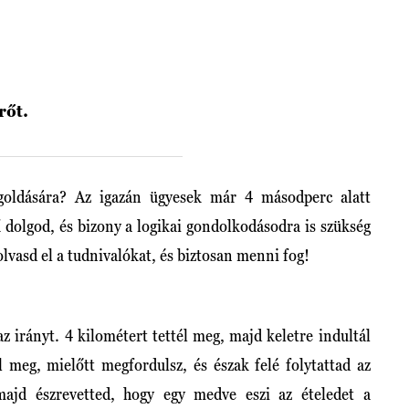
rőt.
oldására? Az igazán ügyesek már 4 másodperc alatt
dolgod, és bizony a logikai gondolkodásodra is szükség
olvasd el a tudnivalókat, és biztosan menni fog!
z irányt. 4 kilométert tettél meg, majd keletre indultál
l meg, mielőtt megfordulsz, és észak felé folytattad az
 majd észrevetted, hogy egy medve eszi az ételedet a