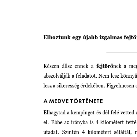
Elhoztunk egy újabb izgalmas fejtö
Készen állsz ennek a
fejtörő
nek a meg
abszolválják a
feladatot
. Nem lesz könnyű 
lesz a sikeresség érdekében. Figyelmesen 
A MEDVE TÖRTÉNETE
Elhagytad a kempinget és dél felé vetted a
el. Ebbe az irányba is 4 kilométert tetté
utadat. Szintén 4 kilométert sétáltál,