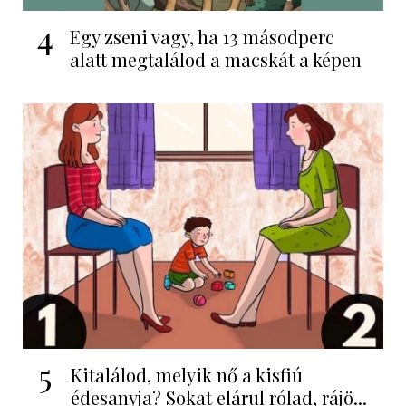
4
Egy zseni vagy, ha 13 másodperc
alatt megtalálod a macskát a képen
5
Kitalálod, melyik nő a kisfiú
édesanyja? Sokat elárul rólad, rájö...