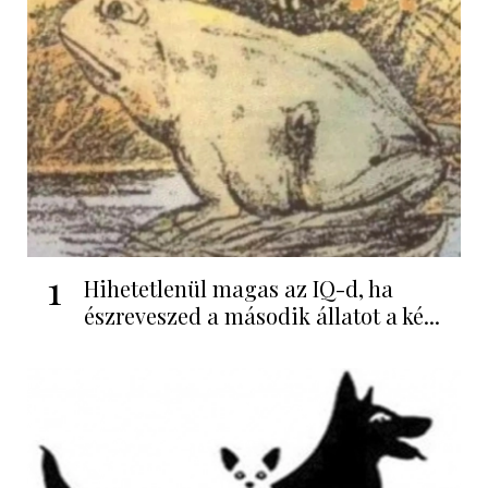
1
Hihetetlenül magas az IQ-d, ha
észreveszed a második állatot a ké...