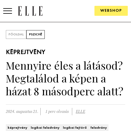
WEBSHOP
DIVAT
FŐOLDAL
PSZICHÉ
ELLE DIGITAL
KÉPREJTVÉNY
GOURMET AWARDS
Mennyire éles a látásod?
SZÉPSÉG
Megtalálod a képen a
KULTÚRA
házat 8 másodperc alatt?
PSZICHÉ
2024. augusztus 21.
1 perc olvasás
ELLE
ÉLETMÓD
PÁRKAPCSOLAT
képrejtvény
logikai feladvány
logikai fejtörő
feladvány