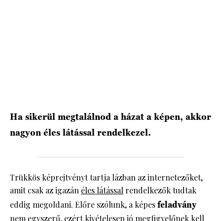
HÍRLEVÉL
Ha sikerül megtalálnod a házat a képen, akkor
nagyon éles látással rendelkezel.
Trükkös képrejtvényt tartja lázban az internetezőket,
amit csak az igazán
éles látással
rendelkezők tudtak
eddig megoldani. Előre szólunk, a képes
feladvány
nem egyszerű, ezért kivételesen jó megfigyelőnek kell