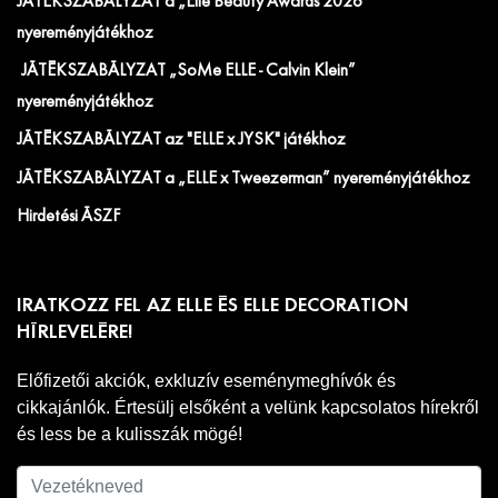
JÁTÉKSZABÁLYZAT a „Elle Beauty Awards 2026"
nyereményjátékhoz
JÁTÉKSZABÁLYZAT „SoMe ELLE - Calvin Klein”
nyereményjátékhoz
JÁTÉKSZABÁLYZAT az "ELLE x JYSK" játékhoz
JÁTÉKSZABÁLYZAT a „ELLE x Tweezerman” nyereményjátékhoz
Hirdetési ÁSZF
IRATKOZZ FEL AZ ELLE ÉS ELLE DECORATION
HÍRLEVELÉRE!
Előfizetői akciók, exkluzív eseménymeghívók és
cikkajánlók. Értesülj elsőként a velünk kapcsolatos hírekről
és less be a kulisszák mögé!