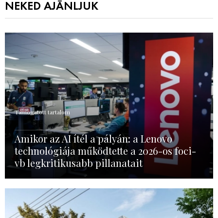
NEKED AJÁNLJUK
Támogatott tartalom
Amikor az AI ítél a pályán: a Lenovo
technológiája működtette a 2026-os foci-
vb legkritikusabb pillanatait