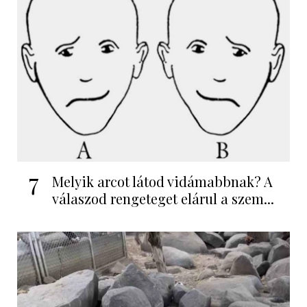
7
Melyik arcot látod vidámabbnak? A
válaszod rengeteget elárul a szem...