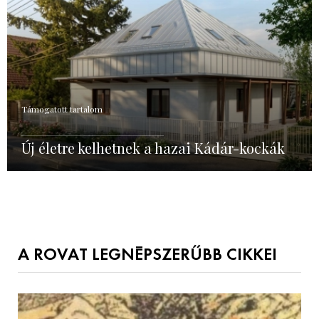
Támogatott tartalom
Új életre kelhetnek a hazai Kádár-kockák
A ROVAT LEGNÉPSZERŰBB CIKKEI