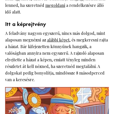
lenned, ha szeretnéd
megoldani
a rendelkezésre álló
idő alatt.
Itt a képrejtvény
A feladvány nagyon egyszerű, nincs más dolgod, mint
alaposan megnézni az
alábbi képet
, és megkeresni rajta
a házat. Bár kifejezetten könnyűnek hangzik, a
valóságban annyira nem egyszerű. A rajzoló alaposan
elrejtette a házat a képen, emiatt tényleg minden
részletet át kell nézned, ha szeretnéd megtalálni. A
dolgokat pedig bonyolítja, mindössze 8 másodperced
van a keresésre.