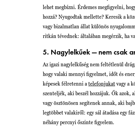
lehet megbízni. Érdemes megfigyelni, ho
hozzá? Nyugodtak mellette? Keresik a köze
vagy bizalmatlan állat különös nyugalomma
ritkán tévednek: általában megérzik, ha va
5. Nagylelkűek — nem csak a
Az igazi nagylelkűség nem feltétlenül dr
hogy valaki mennyi figyelmet, időt és ene
képesek félretenni a
telefonjukat
vagy a k
szenteljék, aki beszél hozzájuk. Ők azok,
vagy ösztönösen segítenek annak, aki bajb
legtöbbet valakiről: egy sál átadása egy f
néhány percnyi őszinte figyelem.