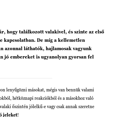
, hogy találkozott valakivel, és szinte az első
le kapcsolatban. De míg a kellemetlen
an azonnal láthatók, hajlamosak vagyunk
n jó embereket is ugyanolyan gyorsan fel
n lenyűgözni másokat, mégis van bennük valami
okból, hétköznapi reakciókból és a másokhoz való
alaki őszintén jólelkű-e vagy csak annak szeretne
ó jeleket
!