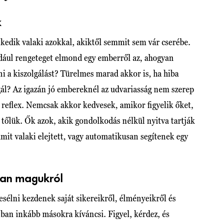
k
lkedik valaki azokkal, akiktől semmit sem vár cserébe.
dául rengeteget elmond egy emberről az, ahogyan
i a kiszolgálást? Türelmes marad akkor is, ha hiba
gál? Az igazán jó embereknél az udvariasság nem szerep
 reflex. Nemcsak akkor kedvesek, amikor figyelik őket,
 tőlük. Ők azok, akik gondolkodás nélkül nyitva tartják
amit valaki elejtett, vagy automatikusan segítenek egy
ban magukról
élni kezdenek saját sikereikről, élményeikről és
ban inkább másokra kíváncsi. Figyel, kérdez, és