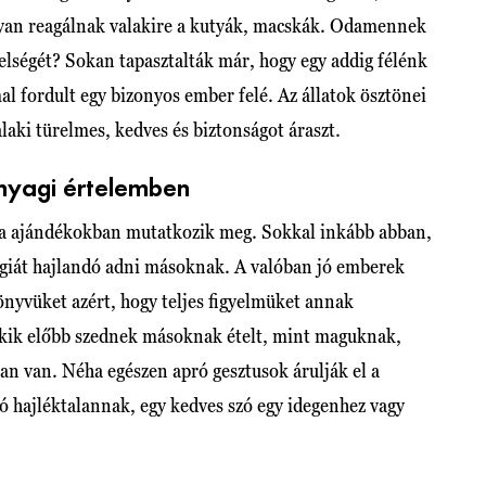
gyan reagálnak valakire a kutyák, macskák. Odamennek
lségét? Sokan tapasztalták már, hogy egy addig félénk
l fordult egy bizonyos ember felé. Az állatok ösztönei
laki türelmes, kedves és biztonságot áraszt.
nyagi értelemben
ága ajándékokban mutatkozik meg. Sokkal inkább abban,
rgiát hajlandó adni másoknak. A valóban jó emberek
önyvüket azért, hogy teljes figyelmüket annak
 akik előbb szednek másoknak ételt, mint maguknak,
an van. Néha egészen apró gesztusok árulják el a
ázó hajléktalannak, egy kedves szó egy idegenhez vagy