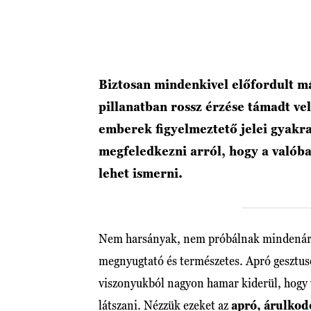
Biztosan mindenkivel előfordult már
pillanatban rossz érzése támadt ve
emberek figyelmeztető jelei gyakr
megfeledkezni arról, hogy a valóba
lehet ismerni.
Nem harsányak, nem próbálnak mindenáro
megnyugtató és természetes. Apró gesztus
viszonyukból nagyon hamar kiderül, hogy v
látszani. Nézzük ezeket az
apró, árulkod