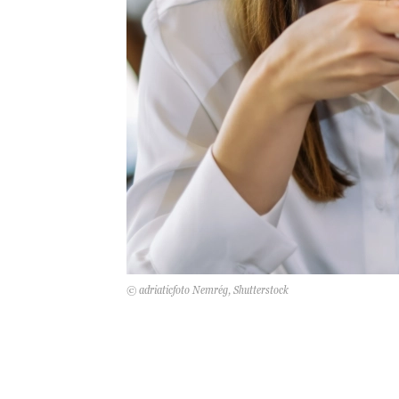
© adriaticfoto Nemrég, Shutterstock