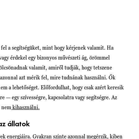
fel a segítségüket, mint hogy kérjenek valamit. Ha
i vagy érdekel egy bizonyos művészeti ág, örömmel
ölcsönadnak valamit, amiről tudják, hogy tetszene
azonnal azt mérik fel, mire tudnának használni. Ők
m a lehetőséget. Előfordulhat, hogy csak azért keresik
e — egy szívességre, kapcsolatra vagy segítségre. Az
, nem
kihasználni.
az állatok
ek energiáira. Gyakran szinte azonnal megérzik, kiben