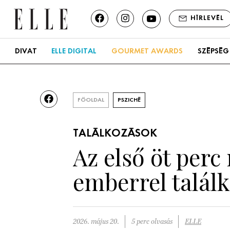
HÍRLEVÉL
DIVAT
ELLE DIGITAL
GOURMET AWARDS
SZÉPSÉG
FŐOLDAL
PSZICHÉ
TALÁLKOZÁSOK
Az első öt perc 
emberrel találk
2026. május 20.
5 perc olvasás
ELLE