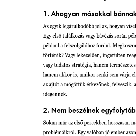
1. Ahogyan másokkal bánna
Az egyik legárulkodóbb jel az, hogyan vise
Egy
első találkozás
vagy kávézás során pél
például a felszolgálóhoz fordul. Megköszön
történik? Vagy lekezelően, ingerülten rea
vagy tudatos stratégia, hanem természetes
hanem akkor is, amikor senki sem várja el
az ajtót a mögöttük érkezőnek, felveszik, 
idegennek.
2. Nem beszélnek egyfolytá
Sokan már az első percekben hosszasan mes
problémáikról. Egy valóban jó ember azon