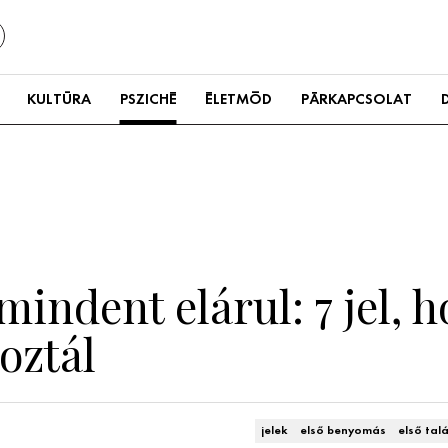
KULTÚRA
PSZICHÉ
ÉLETMÓD
PÁRKAPCSOLAT
mindent elárul: 7 jel, 
oztál
jelek
első benyomás
első tal