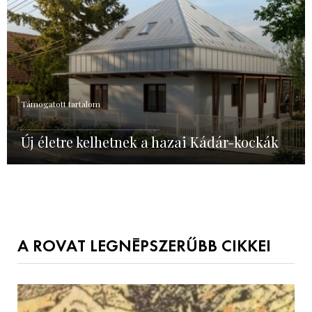
Támogatott tartalom
Új életre kelhetnek a hazai Kádár-kockák
A ROVAT LEGNÉPSZERŰBB CIKKEI