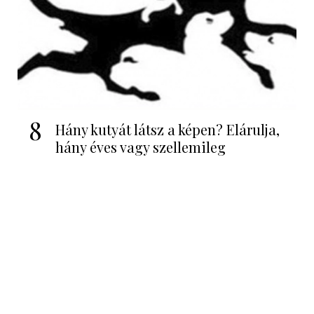
8
Hány kutyát látsz a képen? Elárulja,
hány éves vagy szellemileg