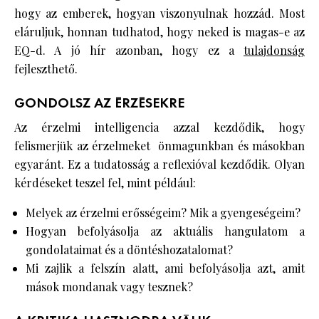
hogy az emberek, hogyan viszonyulnak hozzád. Most
eláruljuk, honnan tudhatod, hogy neked is magas-e az
EQ-d. A jó hír azonban, hogy ez a
tulajdonság
fejleszthető.
GONDOLSZ AZ ÉRZÉSEKRE
Az érzelmi intelligencia azzal kezdődik, hogy
felismerjük az érzelmeket önmagunkban és másokban
egyaránt. Ez a tudatosság a reflexióval kezdődik. Olyan
kérdéseket teszel fel, mint például:
Melyek az érzelmi erősségeim? Mik a gyengeségeim?
Hogyan befolyásolja az aktuális hangulatom a
gondolataimat és a döntéshozatalomat?
Mi zajlik a felszín alatt, ami befolyásolja azt, amit
mások mondanak vagy tesznek?