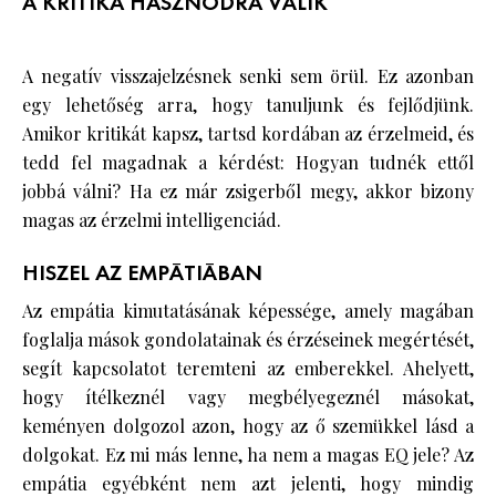
A KRITIKA HASZNODRA VÁLIK
A negatív visszajelzésnek senki sem örül. Ez azonban
egy lehetőség arra, hogy tanuljunk és fejlődjünk.
Amikor kritikát kapsz, tartsd kordában az érzelmeid, és
tedd fel magadnak a kérdést: Hogyan tudnék ettől
jobbá válni? Ha ez már zsigerből megy, akkor bizony
magas az érzelmi intelligenciád.
HISZEL AZ EMPÁTIÁBAN
Az empátia kimutatásának képessége, amely magában
foglalja mások gondolatainak és érzéseinek megértését,
segít kapcsolatot teremteni az emberekkel. Ahelyett,
hogy ítélkeznél vagy megbélyegeznél másokat,
keményen dolgozol azon, hogy az ő szemükkel lásd a
dolgokat. Ez mi más lenne, ha nem a magas EQ jele? Az
empátia egyébként nem azt jelenti, hogy mindig