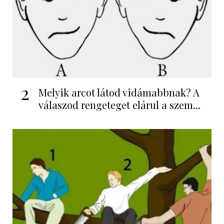
2
Melyik arcot látod vidámabbnak? A
válaszod rengeteget elárul a szem...