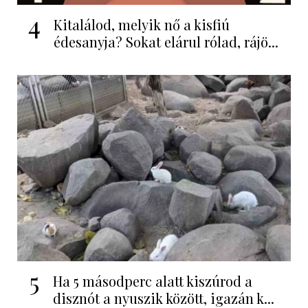
4
Kitalálod, melyik nő a kisfiú
édesanyja? Sokat elárul rólad, rájö...
5
Ha 5 másodperc alatt kiszúrod a
disznót a nyuszik között, igazán k...