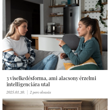
3 viselkedésforma, ami alacsony érzelmi
intelligenciára utal
2025.01.30.
2 perc olvasás