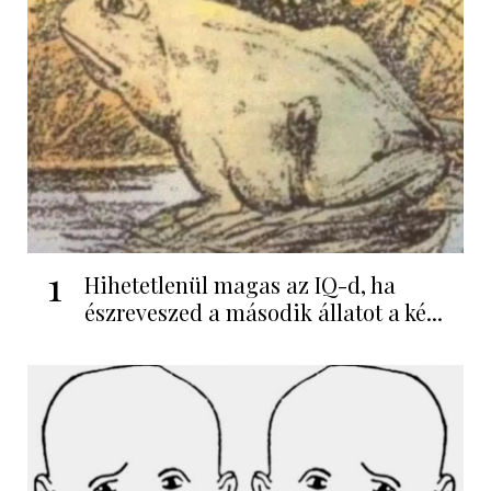
1
Hihetetlenül magas az IQ-d, ha
észreveszed a második állatot a ké...