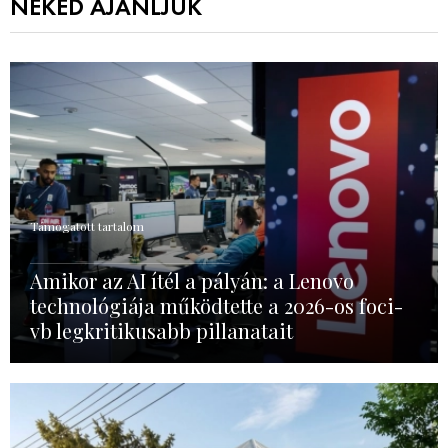
NEKED AJÁNLJUK
Támogatott tartalom
Amikor az AI ítél a pályán: a Lenovo
technológiája működtette a 2026-os foci-
vb legkritikusabb pillanatait