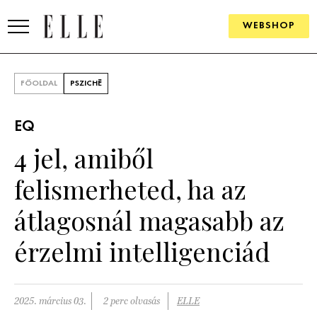
WEBSHOP
DIVAT
FŐOLDAL
PSZICHÉ
ELLE DIGITAL
EQ
GOURMET AWARDS
4 jel, amiből
SZÉPSÉG
felismerheted, ha az
KULTÚRA
átlagosnál magasabb az
PSZICHÉ
érzelmi intelligenciád
ÉLETMÓD
2025. március 03.
2 perc olvasás
ELLE
PÁRKAPCSOLAT