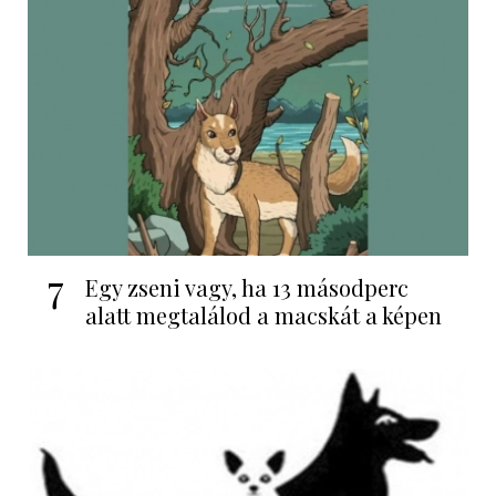
7
Egy zseni vagy, ha 13 másodperc
alatt megtalálod a macskát a képen