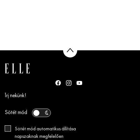
Írj nekünk!
Sötét mód
Sötét mód automatikus állítása
napszaknak megfelelően