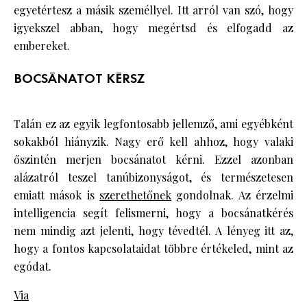
egyetértesz a másik személlyel. Itt arról van szó, hogy
igyekszel abban, hogy megértsd és elfogadd az
embereket.
BOCSÁNATOT KÉRSZ
Talán ez az egyik legfontosabb jellemző, ami egyébként
sokakból hiányzik. Nagy erő kell ahhoz, hogy valaki
őszintén merjen bocsánatot kérni. Ezzel azonban
alázatról teszel tanúbizonyságot, és természetesen
emiatt mások is
szerethetőnek
gondolnak. Az érzelmi
intelligencia segít felismerni, hogy a bocsánatkérés
nem mindig azt jelenti, hogy tévedtél. A lényeg itt az,
hogy a fontos kapcsolataidat többre értékeled, mint az
egódat.
Via