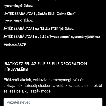
nyereményjátékhoz
JÁTÉKSZABÁLYZAT „SoMe ELLE - Calvin Klein”
nyereményjátékhoz
JÁTÉKSZABÁLYZAT az "ELLE x JYSK" játékhoz
JÁTÉKSZABÁLYZAT a „ELLE x Tweezerman” nyereményjátékhoz
Hirdetési ÁSZF
IRATKOZZ FEL AZ ELLE ÉS ELLE DECORATION
HÍRLEVELÉRE!
Előfizetői akciók, exkluzív eseménymeghívók és
cikkajánlók. Értesülj elsőként a velünk kapcsolatos hírekről
és less be a kulisszák mögé!