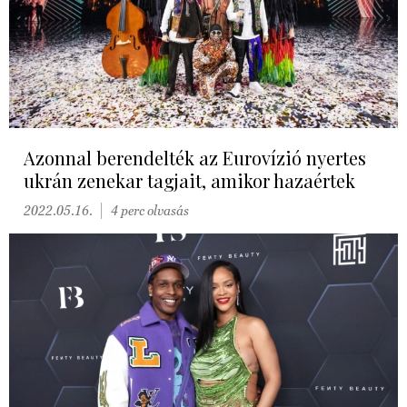
Azonnal berendelték az Eurovízió nyertes
ukrán zenekar tagjait, amikor hazaértek
2022.05.16.
4 perc olvasás