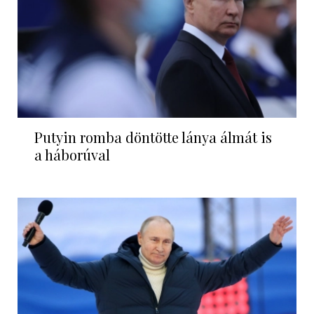
Putyin romba döntötte lánya álmát is
a háborúval