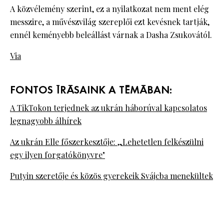
A közvélemény szerint, ez a nyilatkozat nem ment elég
messzire, a művészvilág szereplői ezt kevésnek tartják,
ennél keményebb beleállást várnak a Dasha Zsukovától.
Via
FONTOS ÍRÁSAINK A TÉMÁBAN:
A TikTokon terjednek az ukrán háborúval kapcsolatos
legnagyobb álhírek
Az ukrán Elle főszerkesztője: „Lehetetlen felkészülni
egy ilyen forgatókönyvre"
Putyin szeretője és közös gyerekeik Svájcba menekültek