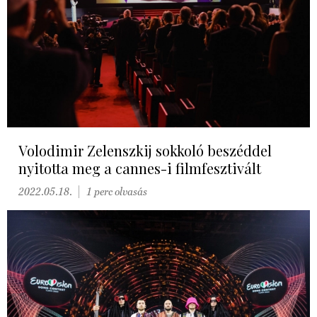
Volodimir Zelenszkij sokkoló beszéddel
nyitotta meg a cannes-i filmfesztivált
2022.05.18.
1 perc olvasás