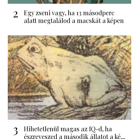
2
Egy zseni vagy, ha 13 másodperc
alatt megtalálod a macskát a képen
3
Hihetetlenül magas az IQ-d, ha
észreveszed a második állatot a ké...