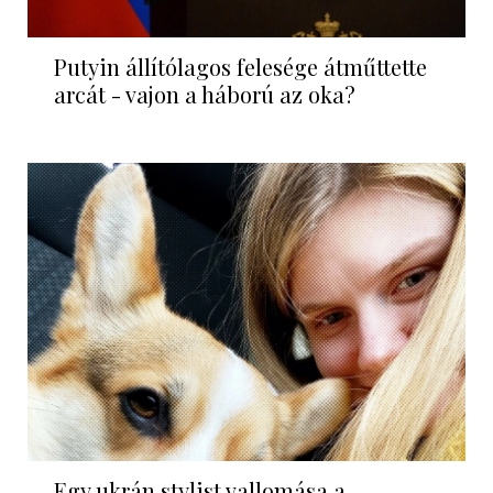
Putyin állítólagos felesége átműttette
arcát - vajon a háború az oka?
Egy ukrán stylist vallomása a