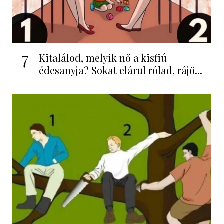
7
Kitalálod, melyik nő a kisfiú
édesanyja? Sokat elárul rólad, rájö...