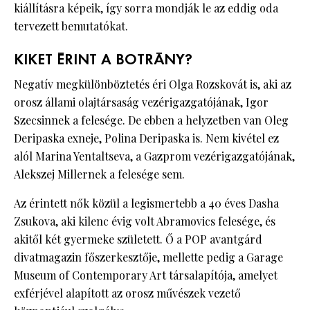
kiállításra képeik, így sorra mondják le az eddig oda
tervezett bemutatókat.
KIKET ÉRINT A BOTRÁNY?
Negatív megkülönböztetés éri Olga Rozskovát is, aki az
orosz állami olajtársaság vezérigazgatójának, Igor
Szecsinnek a felesége. De ebben a helyzetben van Oleg
Deripaska exneje, Polina Deripaska is. Nem kivétel ez
alól Marina Yentaltseva, a Gazprom vezérigazgatójának,
Alekszej Millernek a felesége sem.
Az érintett nők közül a legismertebb a 40 éves Dasha
Zsukova, aki kilenc évig volt Abramovics felesége, és
akitől két gyermeke született. Ő a POP avantgárd
divatmagazin főszerkesztője, mellette pedig a Garage
Museum of Contemporary Art társalapítója, amelyet
exférjével alapított az orosz művészek vezető