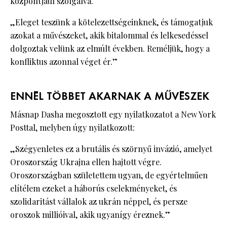
központjául szolgálva.
„Eleget teszünk a kötelezettségeinknek, és támogatjuk
azokat a művészeket, akik bitalommal és lelkesedéssel
dolgoztak velünk az elmúlt években. Reméljük, hogy a
konfliktus azonnal véget ér.”
ENNÉL TÖBBET AKARNAK A MŰVÉSZEK
Másnap Dasha megosztott egy nyilatkozatot a New York
Posttal, melyben úgy nyilatkozott:
„Szégyenletes ez a brutális és szörnyű invázió, amelyet
Oroszország Ukrajna ellen hajtott végre.
Oroszországban születettem ugyan, de egyértelműen
elítélem ezeket a háborús cselekményeket, és
szolidaritást vállalok az ukrán néppel, és persze
oroszok millióival, akik ugyanígy éreznek.”