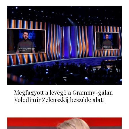
Megfagyott a levegő a Grammy-gálán
Volodimir Zelenszkij beszéde alatt