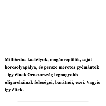
HÍRLEVÉL
Milliárdos kastélyok, magánrepülők, saját
korcsolyapálya, és persze méretes gyémántok
- így élnek Oroszország legnagyobb
oligarcháinak feleségei, barátnői, exei. Vagyis
így éltek.