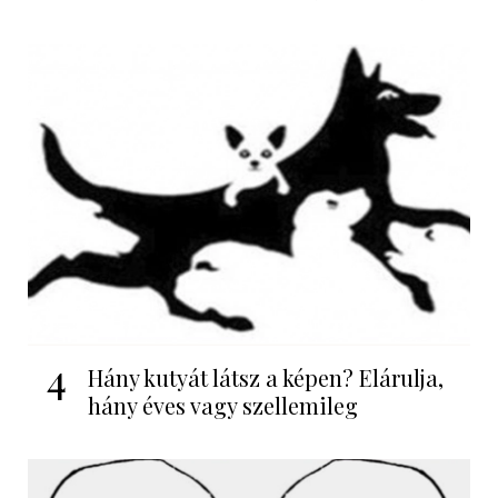
4
Hány kutyát látsz a képen? Elárulja,
hány éves vagy szellemileg