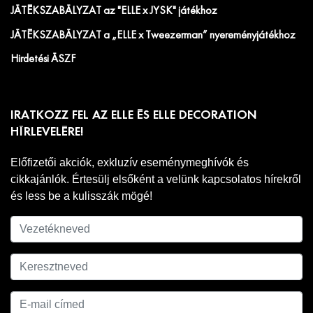
JÁTÉKSZABÁLYZAT az "ELLE x JYSK" játékhoz
JÁTÉKSZABÁLYZAT a „ELLE x Tweezerman” nyereményjátékhoz
Hirdetési ÁSZF
IRATKOZZ FEL AZ ELLE ÉS ELLE DECORATION
HÍRLEVELÉRE!
Előfizetői akciók, exkluzív eseménymeghívók és
cikkajánlók. Értesülj elsőként a velünk kapcsolatos hírekről
és less be a kulisszák mögé!