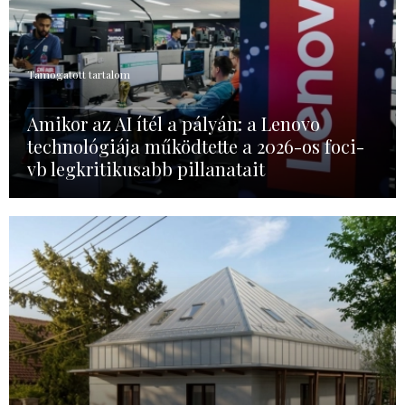
Támogatott tartalom
Amikor az AI ítél a pályán: a Lenovo
technológiája működtette a 2026-os foci-
vb legkritikusabb pillanatait