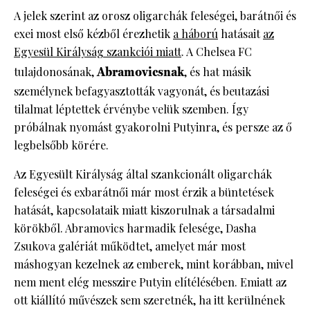
A jelek szerint az orosz oligarchák feleségei, barátnői és
exei most első kézből érezhetik
a háború
hatásait
az
Egyesül Királyság szankciói miatt
. A Chelsea FC
tulajdonosának,
Abramovicsnak
, és hat másik
személynek befagyasztották vagyonát, és beutazási
tilalmat léptettek érvénybe velük szemben. Így
próbálnak nyomást gyakorolni Putyinra, és persze az ő
legbelsőbb körére.
Az Egyesült Királyság által szankcionált oligarchák
feleségei és exbarátnői már most érzik a büntetések
hatását, kapcsolataik miatt kiszorulnak a társadalmi
körökből. Abramovics harmadik felesége, Dasha
Zsukova galériát működtet, amelyet már most
máshogyan kezelnek az emberek, mint korábban, mivel
nem ment elég messzire Putyin elítélésében. Emiatt az
ott kiállító művészek sem szeretnék, ha itt kerülnének