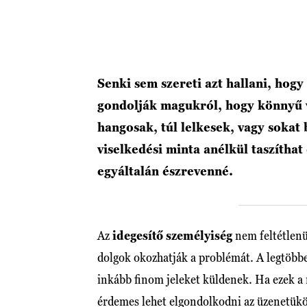
Senki sem szereti azt hallani, hog
gondolják magukról, hogy könnyű v
hangosak, túl lelkesek, vagy sokat
viselkedési minta anélkül taszíthat
egyáltalán észrevenné.
Az
idegesítő személyiség
nem feltétlenü
dolgok okozhatják a problémát. A legtöbbe
inkább finom jeleket küldenek. Ha ezek a
érdemes lehet elgondolkodni az üzenetük