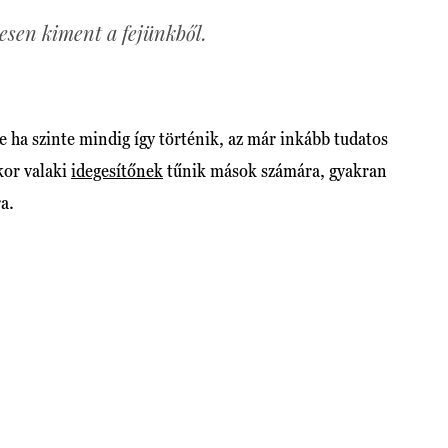
jesen kiment a fejünkből.
de ha szinte mindig így történik, az már inkább tudatos
kor valaki
idegesítőnek
tűnik mások számára, gyakran
ra.