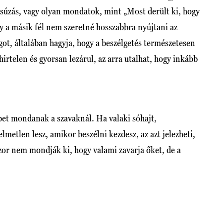
úcsúzás, vagy olyan mondatok, mint „Most derült ki, hogy
 a másik fél nem szeretné hosszabbra nyújtani az
ágot, általában hagyja, hogy a beszélgetés természetesen
irtelen és gyorsan lezárul, az arra utalhat, hogy inkább
et mondanak a szavaknál. Ha valaki sóhajt,
lmetlen lesz, amikor beszélni kezdesz, az azt jelezheti,
zor nem mondják ki, hogy valami zavarja őket, de a