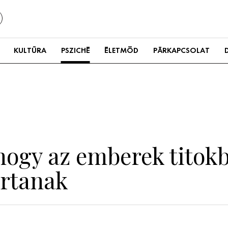
KULTÚRA
PSZICHÉ
ÉLETMÓD
PÁRKAPCSOLAT
 hogy az emberek titok
artanak