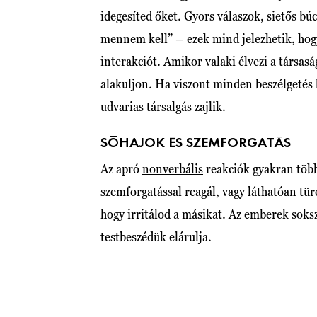
idegesíted őket. Gyors válaszok, sietős b
mennem kell” – ezek mind jelezhetik, hogy
interakciót. Amikor valaki élvezi a társas
alakuljon. Ha viszont minden beszélgetés h
udvarias társalgás zajlik.
SÓHAJOK ÉS SZEMFORGATÁS
Az apró
nonverbális
reakciók gyakran több
szemforgatással reagál, vagy láthatóan türe
hogy irritálod a másikat. Az emberek soks
testbeszédük elárulja.