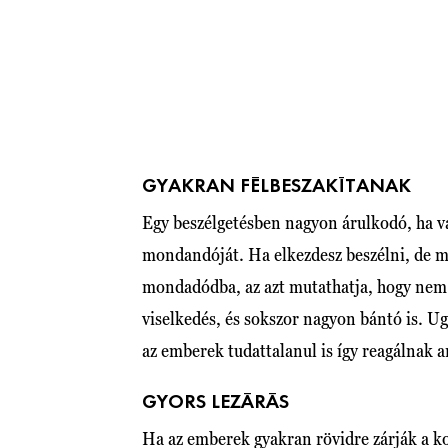
GYAKRAN FÉLBESZAKÍTANAK
Egy beszélgetésben nagyon árulkodó, ha v
mondandóját. Ha elkezdesz beszélni, de má
mondadódba, az azt mutathatja, hogy nem 
viselkedés, és sokszor nagyon bántó is. U
az emberek tudattalanul is így reagálnak a
GYORS LEZÁRÁS
Ha az emberek gyakran rövidre zárják a ko