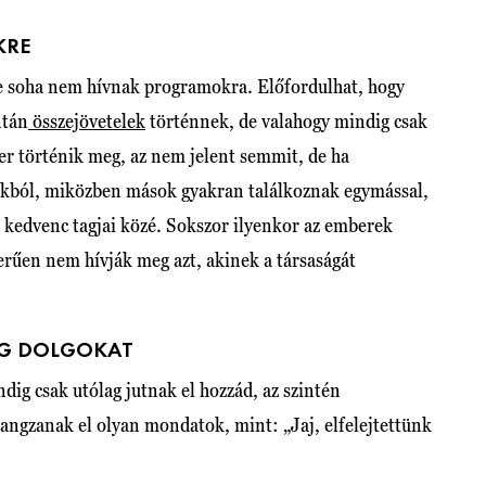
KRE
inte soha nem hívnak programokra. Előfordulhat, hogy
ntán
összejövetelek
történnek, de valahogy mindig csak
zer történik meg, az nem jelent semmit, de ha
kból, miközben mások gyakran találkoznak egymással,
at kedvenc tagjai közé. Sokszor ilyenkor az emberek
zerűen nem hívják meg azt, akinek a társaságát
EG DOLGOKAT
dig csak utólag jutnak el hozzád, az szintén
hangzanak el olyan mondatok, mint: „Jaj, elfelejtettünk