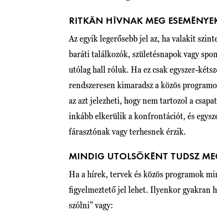
RITKÁN HÍVNAK MEG ESEMÉNYE
Az egyik legerősebb jel az, ha valakit sz
baráti találkozók, születésnapok vagy spo
utólag hall róluk. Ha ez csak egyszer-kéts
rendszeresen kimaradsz a közös programo
az azt jelezheti, hogy nem tartozol a csap
inkább elkerülik a konfrontációt, és egys
fárasztónak vagy terhesnek érzik.
MINDIG UTOLSÓKÉNT TUDSZ M
Ha a hírek, tervek és közös programok min
figyelmeztető jel lehet. Ilyenkor gyakran 
szólni” vagy: