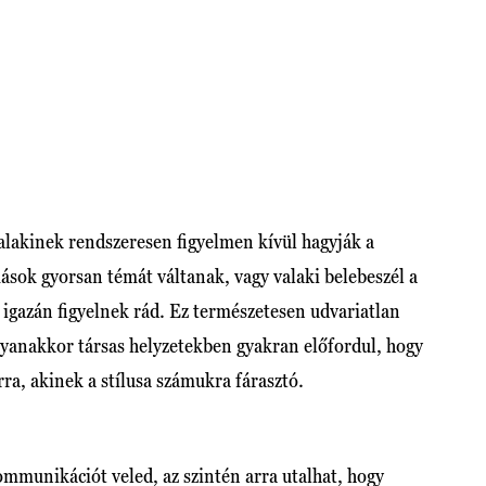
alakinek rendszeresen figyelmen kívül hagyják a
sok gyorsan témát váltanak, vagy valaki belebeszél a
igazán figyelnek rád. Ez természetesen udvariatlan
gyanakkor társas helyzetekben gyakran előfordul, hogy
rra, akinek a stílusa számukra fárasztó.
mmunikációt veled, az szintén arra utalhat, hogy