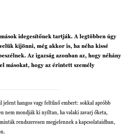
y mások idegesítőnek tartják. A legtöbben úgy
elük kijönni, még akkor is, ha néha kissé
 beszélnek. Az igazság azonban az, hogy néhány
 el másokat, hogy az érintett személy
l jelent hangos vagy feltűnő embert: sokkal apróbb
n nem mondják ki nyíltan, ha valaki zavarj őketa,
 minták rendszeresen megjelennek a kapcsolataidban,
ön.