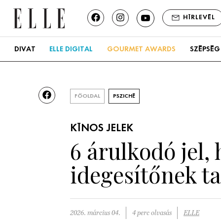
HÍRLEVÉL
DIVAT
ELLE DIGITAL
GOURMET AWARDS
SZÉPSÉG
FŐOLDAL
PSZICHÉ
KÍNOS JELEK
6 árulkodó jel,
idegesítőnek t
2026. március 04.
4 perc olvasás
ELLE