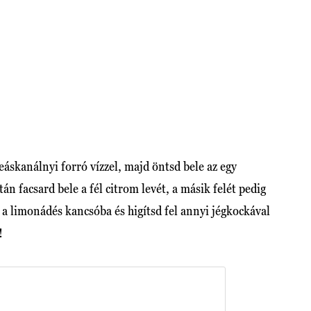
eáskanálnyi forró vízzel, majd öntsd bele az egy
n facsard bele a fél citrom levét, a másik felét pedig
e a limonádés kancsóba és higítsd fel annyi jégkockával
!