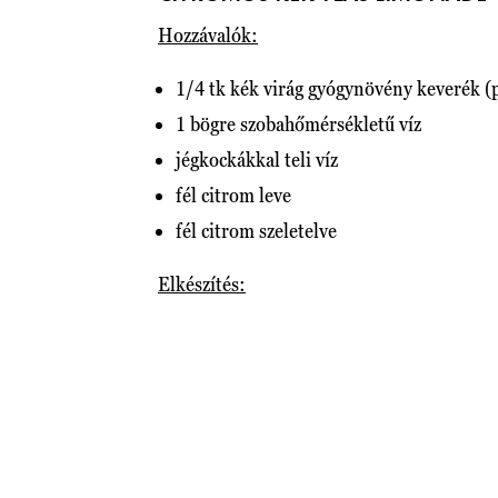
Hozzávalók:
1/4 tk kék virág gyógynövény keverék (pi
1 bögre szobahőmérsékletű víz
jégkockákkal teli víz
fél citrom leve
fél citrom szeletelve
Elkészítés: