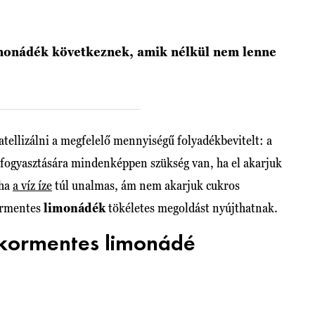
imonádék következnek, amik nélkül nem lenne
ellizálni a megfelelő mennyiségű folyadékbevitelt: a
 elfogyasztására mindenképpen szükség van, ha el akarjuk
 ha
a víz íze
túl unalmas, ám nem akarjuk cukros
kormentes
limonádék
tökéletes megoldást nyújthatnak.
ukormentes limonádé