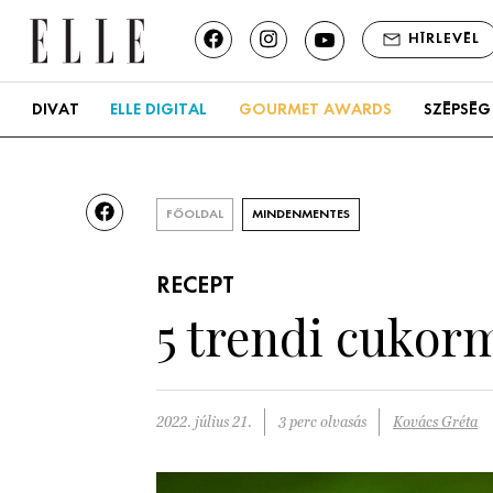
HÍRLEVÉL
DIVAT
ELLE DIGITAL
GOURMET AWARDS
SZÉPSÉG
FŐOLDAL
MINDENMENTES
RECEPT
5 trendi cukor
2022. július 21.
3 perc olvasás
Kovács Gréta