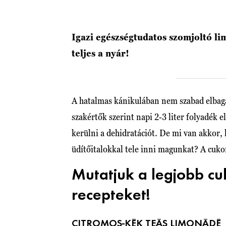
Igazi egészségtudatos szomjoltó l
teljes a nyár!
A hatalmas kánikulában nem szabad elbagat
szakértők szerint napi 2-3 liter folyadék
kerülni a dehidratációt. De mi van akkor,
üdítőitalokkal tele inni magunkat? A cu
Mutatjuk a legjobb c
recepteket!
CITROMOS-KÉK TEÁS LIMONÁDÉ