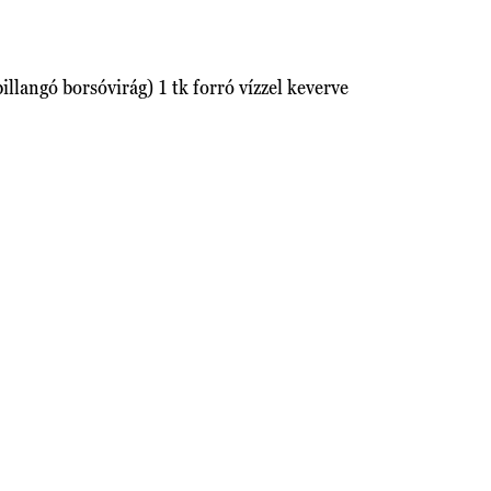
llangó borsóvirág) 1 tk forró vízzel keverve