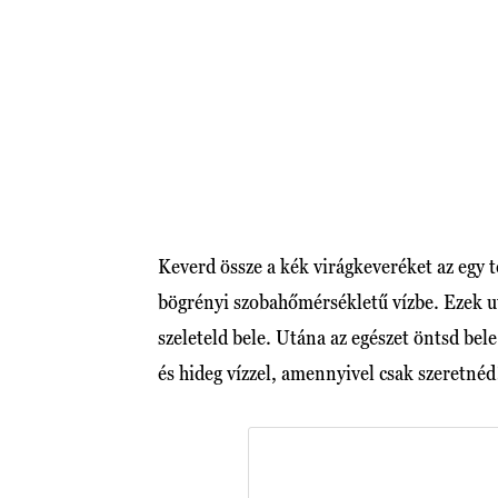
Keverd össze a kék virágkeveréket az egy t
bögrényi szobahőmérsékletű vízbe. Ezek utá
szeleteld bele. Utána az egészet öntsd bel
és hideg vízzel, amennyivel csak szeretnéd