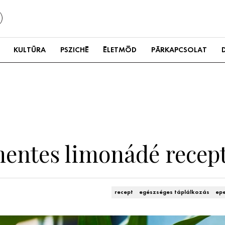
KULTÚRA
PSZICHÉ
ÉLETMÓD
PÁRKAPCSOLAT
mentes limonádé recep
recept
egészséges táplálkozás
ep