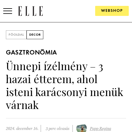
WEBSHOP
DIVAT
FŐOLDAL
DECOR
ELLE DIGITAL
GASZTRONÓMIA
GOURMET AWARDS
Ünnepi ízélmény – 3
SZÉPSÉG
hazai étterem, ahol
KULTÚRA
isteni karácsonyi menük
PSZICHÉ
várnak
ÉLETMÓD
PÁRKAPCSOLAT
2024. december 16.
3 perc olvasás
Papp Regina