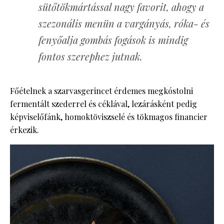
sütőtökmártással nagy favorit, ahogy a
szezonális menün a vargányás, róka- és
fenyőalja gombás fogások is mindig
fontos szerephez jutnak.
Főételnek a szarvasgerincet érdemes megkóstolni
fermentált szederrel és céklával, lezárásként pedig
képviselőfánk, homoktöviszselé és tökmagos financier
érkezik.