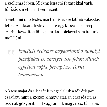
a szellemiségben, lélekmelengető fogásokkal várja
túrázásban elfáradt
vendég
eit.
A vietnámi pho testes marhahúslevese kitűnő választás
lehet az átfázott testeknek, de egy klasszikus recept
szerint készült tejfölös paprikás csirkével sem tudunk
mellélőni.
Emellett érdemes megkóstolni a nápolyi
pizzájukat is, amelyet 400 fokon sütnek
egyetlen röpke percig Izzo Forni
kemencében.
A kacsamájat és a lecsót is megtaláljuk a téli étlapon
csakúgy, mint a szezon kihagyhatatlan édességeit, az
osztrák gőzgombócot vagy annak magyaros, túrós kis