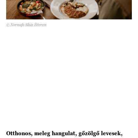
HÍRLEVÉL
© Normafa Síház Étterem
Otthonos, meleg hangulat, gőzölgő levesek,