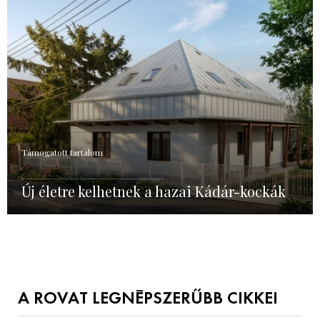
Támogatott tartalom
Új életre kelhetnek a hazai Kádár-kockák
A ROVAT LEGNÉPSZERŰBB CIKKEI