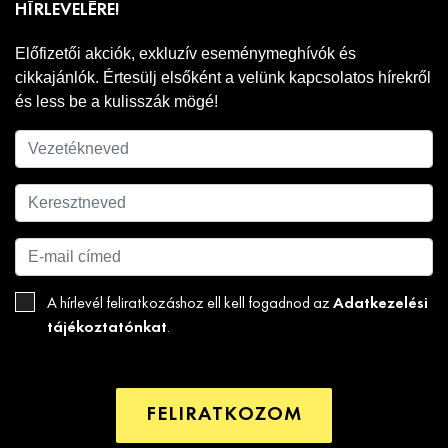
HÍRLEVELÉRE!
Előfizetői akciók, exkluzív eseménymeghívók és
cikkajánlók. Értesülj elsőként a velünk kapcsolatos hírekről
és less be a kulisszák mögé!
Adatkezelési
A hírlevél feliratkozáshoz ell kell fogadnod az
tájékoztatónkat
.
FELIRATKOZOM