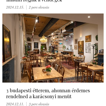
2024.12.15.
2 perc olvasás
3 budapesti étterem, ahonnan érdemes
rendelned a karácsonyi menüt
2024.12.11.
3 perc olvasás