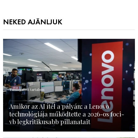
NEKED AJÁNLJUK
Támogatott tartalom
Amikor az AI ítél a pályán: a Lenovo
technológiája működtette a 2026-os foci-
vb legkritikusabb pillanatait