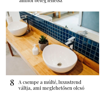
amitől beteg lehetsz
8
A csempe a múlté, luxustrend
váltja, ami meglehetősen olcsó