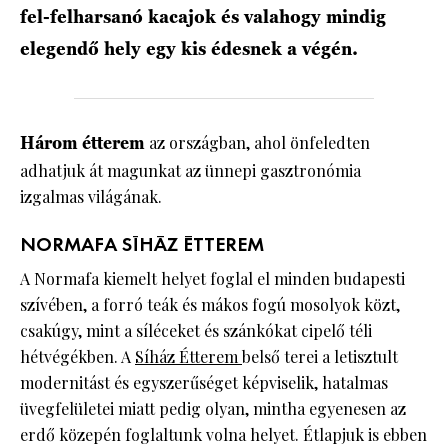
fel-felharsanó kacajok és valahogy mindig
elegendő hely egy kis édesnek a végén.
Három étterem
az országban, ahol önfeledten
adhatjuk át magunkat az ünnepi gasztronómia
izgalmas világának.
NORMAFA SÍHÁZ ÉTTEREM
A Normafa kiemelt helyet foglal el minden budapesti
szívében, a forró teák és mákos fogú mosolyok közt,
csakúgy, mint a síléceket és szánkókat cipelő téli
hétvégékben. A
Síház Étterem
belső terei a letisztult
modernitást és egyszerűséget képviselik, hatalmas
üvegfelületei miatt pedig olyan, mintha egyenesen az
erdő közepén foglaltunk volna helyet. Étlapjuk is ebben