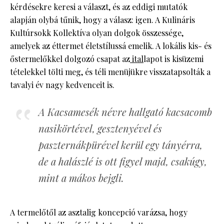
kérdésekre keresi a választ, és az eddigi mutatók
alapján olybá tűnik, hogy a válasz: igen. A Kulináris
Kultúrsokk Kollektíva olyan dolgok összessége,
amelyek az éttermet életstílussá emelik. A lokális kis- és
őstermelőkkel dolgozó csapat az
ital
lapot is kisüzemi
tételekkel tölti meg, és téli menüjükre visszatapsolták a
tavalyi év nagy kedvenceit is.
A Kacsamesék névre hallgató kacsacomb
nasikörtével, gesztenyével és
paszternákpürével kerül egy tányérra,
de a halászlé is ott figyel majd, csakúgy,
mint a mákos bejgli.
A termelőtől az asztalig koncepció varázsa, hogy