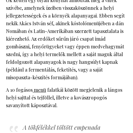
Ők ketten egy olyan konyhát álmodtak meg a vidék
szívébe, amelynek ízeiben visszaköszönnek a helyi
jellegzetességek és a környék alapanyagai. Ebben segít
nekik Akács István séf, akinek kóstolómenüjében a dán
Nomában és Latin-Amerikában szerzett tapasztalata is
kiérezhető. Az erdőket sűrűn járó csapat imád
gombászni, fenyőrügyeket vagy éppen medvehagymát
szedni, így a helyi termelők mellett a saját maguk által
feldolgozott alapanyagok is nagy hangsúlyt kapnak
(például a fermentálás, feketítés, vagy a saját
misopaszta-készítés formájában).
A 10 fogásos
menü
falatkái között megjelenik a lángos
helyi sajttal és tejföllel, illetve a kovászropogós
savanyított káposztával.
A tökfélékkel töltött empenada