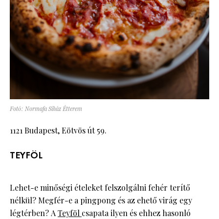
Fotó: Normafa Síház Étterem
1121 Budapest, Eötvös út 59.
TEYFÖL
Lehet-e minőségi ételeket felszolgálni fehér terítő
nélkül? Megfér-e a pingpong és az ehető virág egy
légtérben? A
Teyföl
csapata ilyen és ehhez hasonló