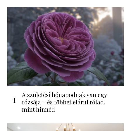
A születési hónapodnak van egy
1
rózsája – és többet elárul rólad,
mint hinnéd