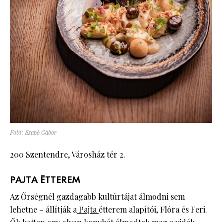
Fotó: Szabó Gábor
200 Szentendre, Városház tér 2.
PAJTA ÉTTEREM
Az Őrségnél gazdagabb kultúrtájat álmodni sem
lehetne – állítják a
Pajta
étterem alapítói, Flóra és Feri.