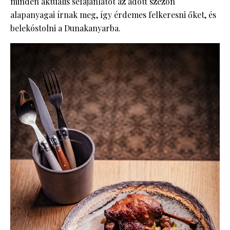
minden aktuális séfajánlatot az adott szezon
alapanyagai írnak meg, így érdemes felkeresni őket, és
belekóstolni a Dunakanyarba.