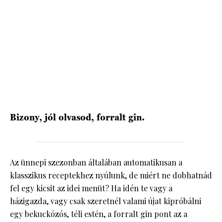
HÍRLEVÉL
Bizony, jól olvasod, forralt gin.
Az ünnepi szezonban általában automatikusan a
klasszikus receptekhez nyúlunk, de miért ne dobhatnád
fel egy kicsit az idei menüt? Ha idén te vagy a
házigazda, vagy csak szeretnél valami újat kipróbálni
egy bekuckózós, téli estén, a forralt gin pont az a