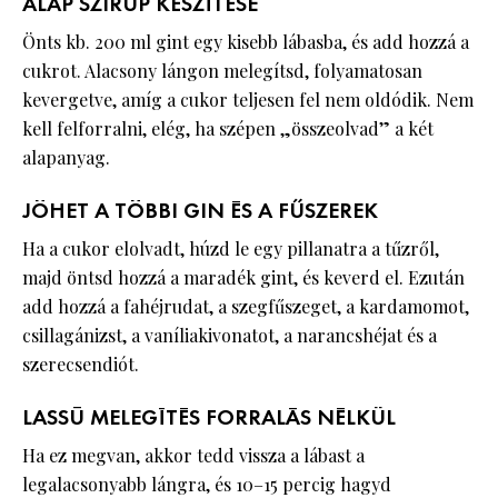
ALAP SZIRUP KÉSZÍTÉSE
Önts kb. 200 ml gint egy kisebb lábasba, és add hozzá a
cukrot. Alacsony lángon melegítsd, folyamatosan
kevergetve, amíg a cukor teljesen fel nem oldódik. Nem
kell felforralni, elég, ha szépen „összeolvad” a két
alapanyag.
JÖHET A TÖBBI GIN ÉS A FŰSZEREK
Ha a cukor elolvadt, húzd le egy pillanatra a tűzről,
majd öntsd hozzá a maradék gint, és keverd el. Ezután
add hozzá a fahéjrudat, a szegfűszeget, a kardamomot,
csillagánizst, a vaníliakivonatot, a narancshéjat és a
szerecsendiót.
LASSÚ MELEGÍTÉS FORRALÁS NÉLKÜL
Ha ez megvan, akkor tedd vissza a lábast a
legalacsonyabb lángra, és 10–15 percig hagyd