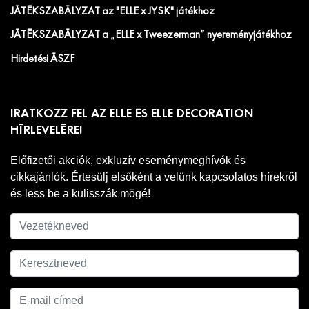
JÁTÉKSZABÁLYZAT az "ELLE x JYSK" játékhoz
JÁTÉKSZABÁLYZAT a „ELLE x Tweezerman” nyereményjátékhoz
Hirdetési ÁSZF
IRATKOZZ FEL AZ ELLE ÉS ELLE DECORATION
HÍRLEVELÉRE!
Előfizetői akciók, exkluzív eseménymeghívók és
cikkajánlók. Értesülj elsőként a velünk kapcsolatos hírekről
és less be a kulisszák mögé!