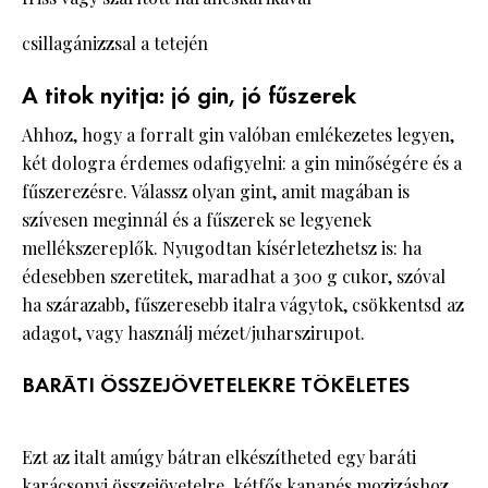
csillagánizzsal a tetején
A titok nyitja: jó gin, jó fűszerek
Ahhoz, hogy a forralt gin valóban emlékezetes legyen,
két dologra érdemes odafigyelni: a gin minőségére és a
fűszerezésre. Válassz olyan gint, amit magában is
szívesen meginnál és a fűszerek se legyenek
mellékszereplők. Nyugodtan kísérletezhetsz is: ha
édesebben szeretitek, maradhat a 300 g cukor, szóval
ha szárazabb, fűszeresebb italra vágytok, csökkentsd az
adagot, vagy használj mézet/juharszirupot.
BARÁTI ÖSSZEJÖVETELEKRE TÖKÉLETES
Ezt az italt amúgy bátran elkészítheted egy baráti
karácsonyi összejövetelre, kétfős kanapés mozizáshoz