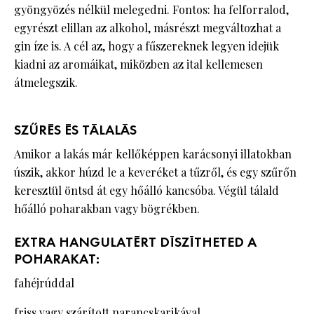
gyöngyözés nélkül melegedni. Fontos: ha felforralod,
egyrészt elillan az alkohol, másrészt megváltozhat a
gin íze is. A cél az, hogy a fűszereknek legyen idejük
kiadni az aromáikat, miközben az ital kellemesen
átmelegszik.
SZŰRÉS ÉS TÁLALÁS
Amikor a lakás már kellőképpen karácsonyi illatokban
úszik, akkor húzd le a keveréket a tűzről, és egy szűrőn
keresztül öntsd át egy hőálló kancsóba. Végül tálald
hőálló poharakban vagy bögrékben.
EXTRA HANGULATÉRT DÍSZÍTHETED A
POHARAKAT:
fahéjrúddal
friss vagy szárított narancskarikával