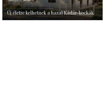
Új életre kelhetnek a hazai Kádár-kockák