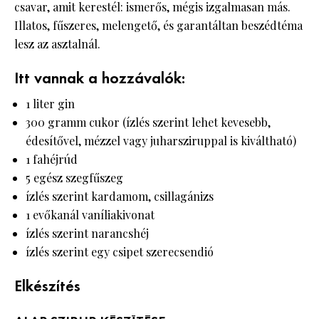
csavar, amit kerestél: ismerős, mégis izgalmasan más.
Illatos, fűszeres, melengető, és garantáltan beszédtéma
lesz az asztalnál.
Itt vannak a hozzávalók:
1 liter gin
300 gramm cukor (ízlés szerint lehet kevesebb,
édesítővel, mézzel vagy juharsziruppal is kiváltható)
1 fahéjrúd
5 egész szegfűszeg
ízlés szerint kardamom, csillagánizs
1 evőkanál vaníliakivonat
ízlés szerint narancshéj
ízlés szerint egy csipet szerecsendió
Elkészítés