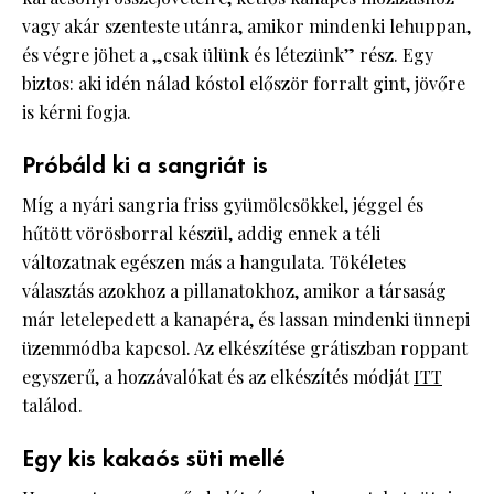
vagy akár szenteste utánra, amikor mindenki lehuppan,
és végre jöhet a „csak ülünk és létezünk” rész. Egy
biztos: aki idén nálad kóstol először forralt gint, jövőre
is kérni fogja.
Próbáld ki a sangriát is
Míg a nyári sangria friss gyümölcsökkel, jéggel és
hűtött vörösborral készül, addig ennek a téli
változatnak egészen más a hangulata. Tökéletes
választás azokhoz a pillanatokhoz, amikor a társaság
már letelepedett a kanapéra, és lassan mindenki ünnepi
üzemmódba kapcsol. Az elkészítése grátiszban roppant
egyszerű, a hozzávalókat és az elkészítés módját
ITT
találod.
Egy kis kakaós süti mellé