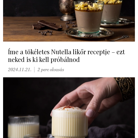
Íme a tökéletes Nutella likőr receptje – ezt
neked is ki kell próbálnod
2024.11.21.
2 perc olvasás