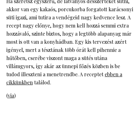
Ha szeretsz egyszerű, de látványos desszerteket sütni,
akkor van egy kakaós, porcukorba forgatott karácsonyi
süti igazi, ami tutira a vendégeid nagy kedvence lesz. A
recept nagy előnye, hogy nem kell hozzá semmi extra
hozzávaló, szinte biztos, hogy a legtöbb alapanyag már
most is ott van a konyhádban. Egy kis tervezést azért
igényel, mert a tésztának több órát kell pihennie a
hűtőben, cserébe viszont maga a sütés utána
villámgyors, így akár az ünnepi főzés közben is be
tudod illeszteni a menetrendbe. A receptet
ebben a
cikkünkben
találod.
(
via
)