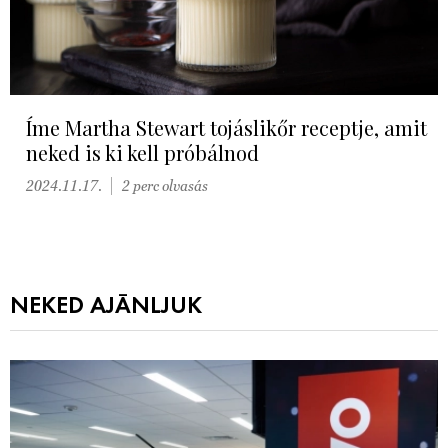
Íme Martha Stewart tojáslikőr receptje, amit
neked is ki kell próbálnod
2024.11.17.
2 perc olvasás
NEKED AJÁNLJUK