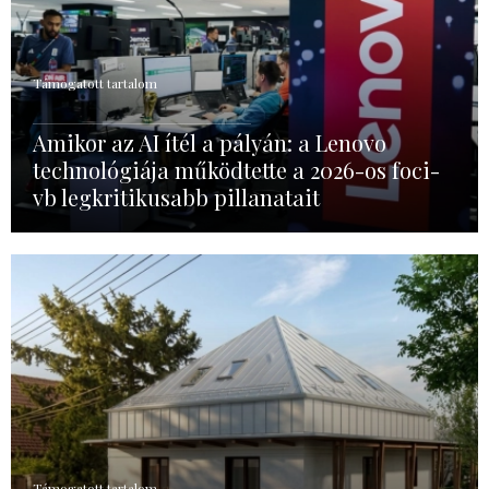
Támogatott tartalom
Amikor az AI ítél a pályán: a Lenovo
technológiája működtette a 2026-os foci-
vb legkritikusabb pillanatait
Támogatott tartalom