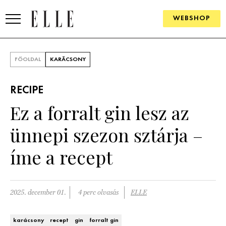
WEBSHOP
DIVAT
FŐOLDAL
KARÁCSONY
ELLE DIGITAL
RECIPE
GOURMET AWARDS
Ez a forralt gin lesz az
SZÉPSÉG
ünnepi szezon sztárja –
KULTÚRA
íme a recept
PSZICHÉ
2025. december 01.
4 perc olvasás
ELLE
ÉLETMÓD
PÁRKAPCSOLAT
karácsony
recept
gin
forralt gin