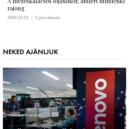
A mézeskalácsos tojáslikőr, amiért mindenki
rajong
2022.12.23.
2 perc olvasás
NEKED AJÁNLJUK
Támogatott tartalom