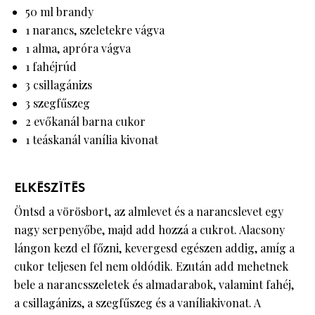
50 ml brandy
1 narancs, szeletekre vágva
1 alma, apróra vágva
1 fahéjrúd
3 csillagánizs
3 szegfűszeg
2 evőkanál barna cukor
1 teáskanál vanília kivonat
ELKÉSZÍTÉS
Öntsd a vörösbort, az almlevet és a narancslevet egy
nagy serpenyőbe, majd add hozzá a cukrot. Alacsony
lángon kezd el főzni, kevergesd egészen addig, amíg a
cukor teljesen fel nem oldódik. Ezután add mehetnek
bele a narancsszeletek és almadarabok, valamint fahéj,
a csillagánizs, a szegfűszeg és a vaníliakivonat. A