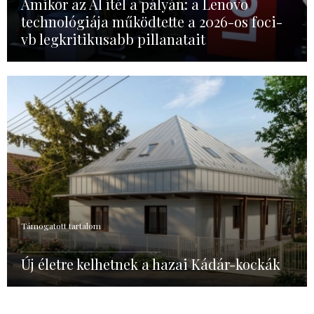
Amikor az AI ítél a pályán: a Lenovo
technológiája működtette a 2026-os foci-
vb legkritikusabb pillanatait
Támogatott tartalom
Új életre kelhetnek a hazai Kádár-kockák