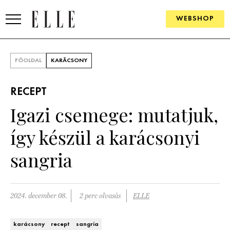
WEBSHOP
DIVAT
FŐOLDAL
KARÁCSONY
ELLE DIGITAL
RECEPT
GOURMET AWARDS
Igazi csemege: mutatjuk,
SZÉPSÉG
így készül a karácsonyi
KULTÚRA
sangria
PSZICHÉ
2024. december 08.
2 perc olvasás
ELLE
ÉLETMÓD
PÁRKAPCSOLAT
karácsony
recept
sangría