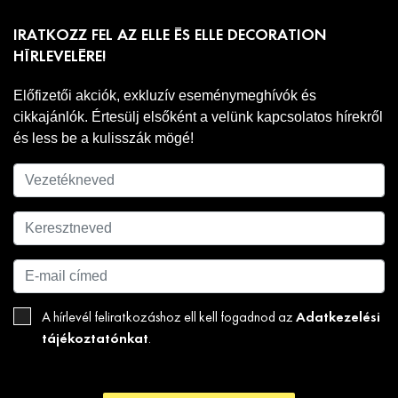
IRATKOZZ FEL AZ ELLE ÉS ELLE DECORATION
HÍRLEVELÉRE!
Előfizetői akciók, exkluzív eseménymeghívók és
cikkajánlók. Értesülj elsőként a velünk kapcsolatos hírekről
és less be a kulisszák mögé!
Adatkezelési
A hírlevél feliratkozáshoz ell kell fogadnod az
tájékoztatónkat
.