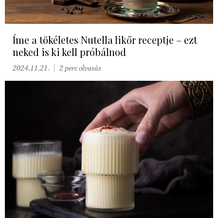
Íme a tökéletes Nutella likőr receptje – ezt
neked is ki kell próbálnod
2024.11.21.
2 perc olvasás