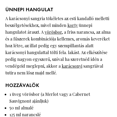
ÜNNEPI HANGULAT
A karácsonyi sangria tökéletes az esti kandalló melletti
beszélgetésekhez, mivel minden
korty
ünnepi
hangulatot áraszt. A
vörösbor
, a friss narancsa, az alma
és a fűszerek kombinációja kellemes, aromás keveréket
hoz létre, az illat pedig egy szempillantás alatt
karácsonyi hangulattal tölti fela. lakást. Az elkészítése
pedig nagyon egyszerű, szóval ha szeretnéd idén a
vendégeid meglepni, akkor a
karácsonyi
sangriával
tutira nem lősz majd mellé.
HOZZÁVALÓK
1 üveg vörösbor (a Merlot vagy a Cabernet
Sauvignont ajánljuk)
50 ml almalé
125 ml narancslé