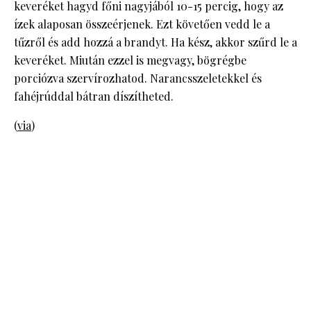
keveréket hagyd főni nagyjából 10-15 percig, hogy az
ízek alaposan összeérjenek. Ezt követően vedd le a
tűzről és add hozzá a brandyt. Ha kész, akkor szűrd le a
keveréket. Miután ezzel is megvagy, bögrégbe
porciózva szervírozhatod. Narancsszeletekkel és
fahéjrúddal bátran díszítheted.
(
via
)