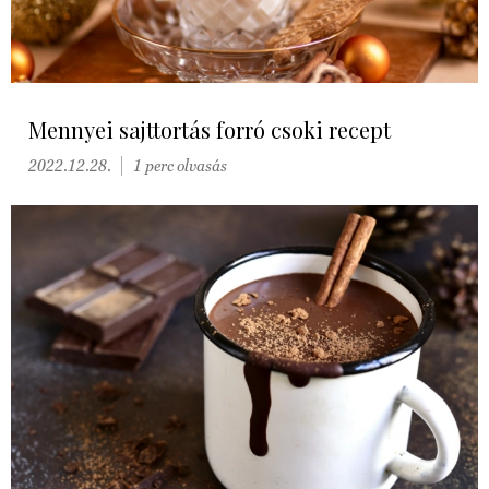
Mennyei sajttortás forró csoki recept
2022.12.28.
1 perc olvasás