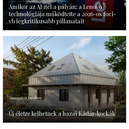
Amikor az AI ítél a pályán: a Lenovo
technológiája működtette a 2026-os foci-
vb legkritikusabb pillanatait
Támogatott tartalom
Új életre kelhetnek a hazai Kádár-kockák