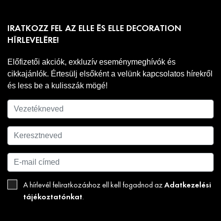
IRATKOZZ FEL AZ ELLE ÉS ELLE DECORATION
HÍRLEVELÉRE!
Előfizetői akciók, exkluzív eseménymeghívók és
cikkajánlók. Értesülj elsőként a velünk kapcsolatos hírekről
és less be a kulisszák mögé!
Adatkezelési
A hírlevél feliratkozáshoz ell kell fogadnod az
tájékoztatónkat
.