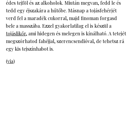
édes tejföl és az alkoholok. Miután megvan, fedd le és
tedd egy éjszakára a hűtőbe. Másnap a tojásfehérjét
verd fel a maradék cukorral, majd finoman forgasd
bele a masszába. Ezzel gyakorlatilag el is készül a
tojáslikőr
, ami hidegen és melegen is kínálható. A tetejét
megszórhatod fahéjjal, szerencsendióval, de tehetsz rá
egy kis tejszínhabot is.
(
via
)