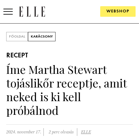
WEBSHOP
DIVAT
FŐOLDAL
KARÁCSONY
ELLE DIGITAL
RECEPT
GOURMET AWARDS
Íme Martha Stewart
SZÉPSÉG
tojáslikőr receptje, amit
KULTÚRA
neked is ki kell
PSZICHÉ
próbálnod
ÉLETMÓD
2024. november 17.
2 perc olvasás
ELLE
PÁRKAPCSOLAT