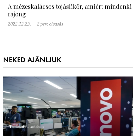
A mézeskalácsos tojáslikőr, amiért mindenki
rajong
2022.12.23.
2 perc olvasás
NEKED AJÁNLJUK
Támogatott tartalom