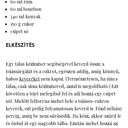
60 ml rum
60 ml bourbon
340 ml konyak
150 g cukor
csipet só
ELKÉSZÍTÉS
Egy tálas kézimixer segítségével keverd össze a
tojássárgáját és a cukrot, egészen addig, amíg könnyű,
habos
keveréket
nem kapsz. (Természetesen, ha nincs
tálas, csak sima kézimixered, azzal is megoldható.) Ezt
követően a tejet melegítsd fel és adj hozzá egy csipet
sót. Mielőtt felforrna mehet bele a tojásos-cukros
keverék, ezt pedig folyamatosan keverd is. Főzd néhány
percig, amíg be nem sűrűsödik. Ha kész, akkor szűrd le
és öntsd át egy nagyobb tálba. Ezután mehet hozzá az