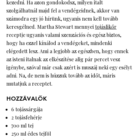
kezedni. Ha azon gondokodsz, milyen italt
szolgálhatnál majd fel a vendégeidnek, akkor van
számodra egy jó hírünk, ugyanis nem kell tovább
keresgélned. Martha Stewart mennyei
tojáslikőr
receptje ugyanis valami szenzációs és egész biztos,
hogy ha ezzel kínálod a vendégeket, mindenki
elégedett lesz. Ami a legjobb az egészben, hogy ennek
az isteni italnak az elkészítése alig pár percet vesz
igénybe, szóval már csak azért is muszáj neki egy esélyt
adni. Na, de nem is húzzuk tovább az időt, máris
mutatjuk a receptet.
HOZZÁVALÓK
6 tojássárgája
2 tojásfehérje
700 ml tej
250 ml édes tejföl