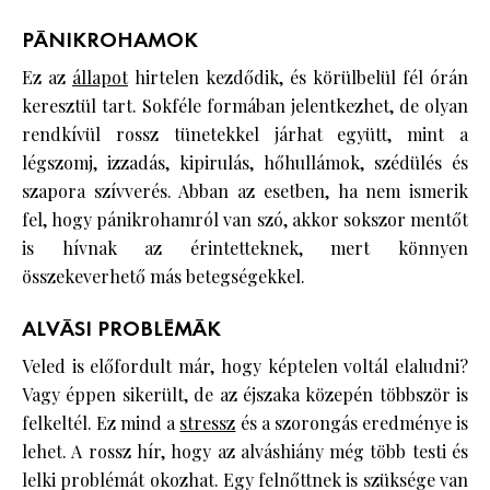
PÁNIKROHAMOK
Ez az
állapot
hirtelen kezdődik, és körülbelül fél órán
keresztül tart. Sokféle formában jelentkezhet, de olyan
rendkívül rossz tünetekkel járhat együtt, mint a
légszomj, izzadás, kipirulás, hőhullámok, szédülés és
szapora szívverés. Abban az esetben, ha nem ismerik
fel, hogy pánikrohamról van szó, akkor sokszor mentőt
is hívnak az érintetteknek, mert könnyen
összekeverhető más betegségekkel.
ALVÁSI PROBLÉMÁK
Veled is előfordult már, hogy képtelen voltál elaludni?
Vagy éppen sikerült, de az éjszaka közepén többször is
felkeltél. Ez mind a
stressz
és a szorongás eredménye is
lehet. A rossz hír, hogy az alváshiány még több testi és
lelki problémát okozhat. Egy felnőttnek is szüksége van