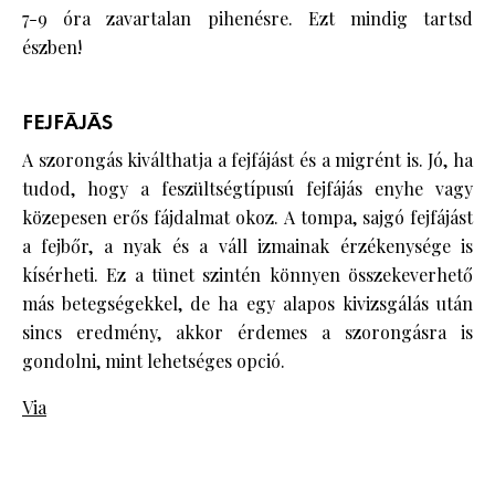
7-9 óra zavartalan pihenésre. Ezt mindig tartsd
észben!
FEJFÁJÁS
A szorongás kiválthatja a fejfájást és a migrént is. Jó, ha
tudod, hogy a feszültségtípusú fejfájás enyhe vagy
közepesen erős fájdalmat okoz. A tompa, sajgó fejfájást
a fejbőr, a nyak és a váll izmainak érzékenysége is
kísérheti. Ez a tünet szintén könnyen összekeverhető
más betegségekkel, de ha egy alapos kivizsgálás után
sincs eredmény, akkor érdemes a szorongásra is
gondolni, mint lehetséges opció.
Via