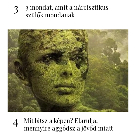
3
3 mondat, amit a nárcisztikus
szülők mondanak
4
Mit látsz a képen? Elárulja,
mennyire aggódsz a jövőd miatt