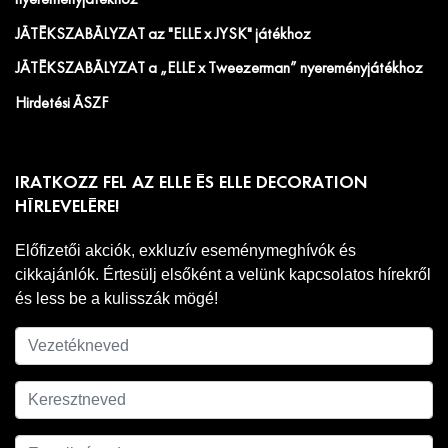
nyereményjátékhoz
JÁTÉKSZABÁLYZAT az "ELLE x JYSK" játékhoz
JÁTÉKSZABÁLYZAT a „ELLE x Tweezerman” nyereményjátékhoz
Hirdetési ÁSZF
IRATKOZZ FEL AZ ELLE ÉS ELLE DECORATION
HÍRLEVELÉRE!
Előfizetői akciók, exkluzív eseménymeghívók és
cikkajánlók. Értesülj elsőként a velünk kapcsolatos hírekről
és less be a kulisszák mögé!