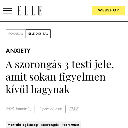
WEBSHOP
DIVAT
FŐOLDAL
ELLE DIGITAL
ELLE DIGITAL
ANXIETY
GOURMET AWARDS
A szorongás 3 testi jele,
SZÉPSÉG
amit sokan figyelmen
KULTÚRA
kívül hagynak
PSZICHÉ
2025. január 23.
2 perc olvasás
ELLE
ÉLETMÓD
PÁRKAPCSOLAT
mentális egészség
szorongás
testi tünet