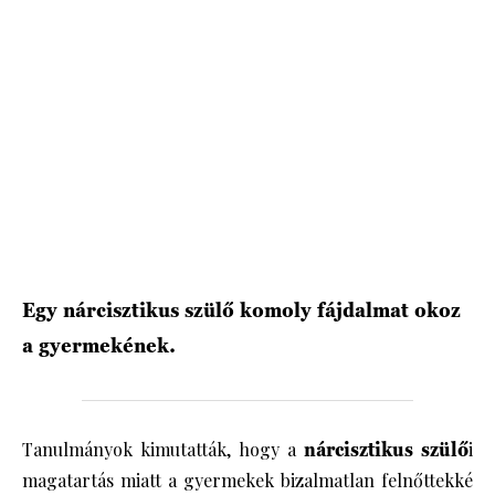
HÍRLEVÉL
Egy nárcisztikus szülő komoly fájdalmat okoz
a gyermekének.
Tanulmányok kimutatták, hogy a
nárcisztikus szülő
i
magatartás miatt a gyermekek bizalmatlan felnőttekké