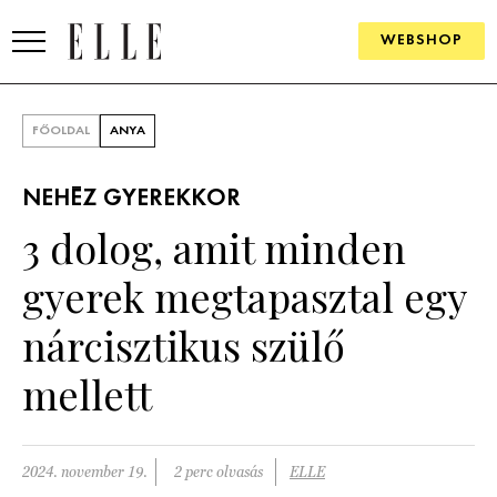
WEBSHOP
DIVAT
FŐOLDAL
ANYA
ELLE DIGITAL
NEHÉZ GYEREKKOR
GOURMET AWARDS
3 dolog, amit minden
SZÉPSÉG
gyerek megtapasztal egy
KULTÚRA
nárcisztikus szülő
PSZICHÉ
mellett
ÉLETMÓD
2024. november 19.
2 perc olvasás
ELLE
PÁRKAPCSOLAT