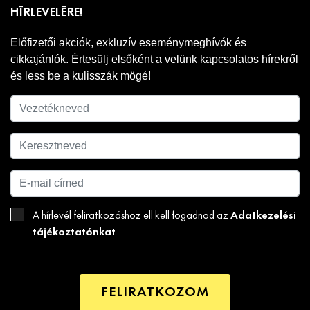
HÍRLEVELÉRE!
Előfizetői akciók, exkluzív eseménymeghívók és
cikkajánlók. Értesülj elsőként a velünk kapcsolatos hírekről
és less be a kulisszák mögé!
Adatkezelési
A hírlevél feliratkozáshoz ell kell fogadnod az
tájékoztatónkat
.
FELIRATKOZOM