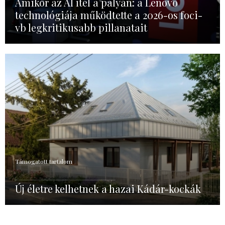
Amikor az AI ítél a pályán: a Lenovo
technológiája működtette a 2026-os foci-
vb legkritikusabb pillanatait
Támogatott tartalom
Új életre kelhetnek a hazai Kádár-kockák