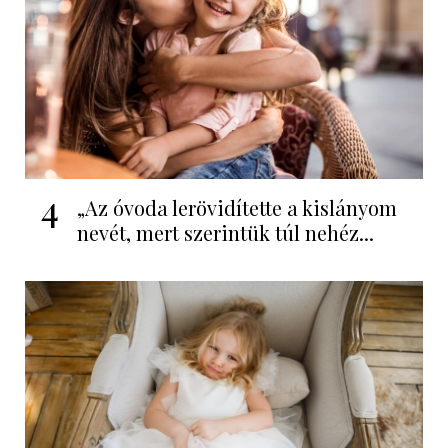
4
„Az óvoda lerövidítette a kislányom
nevét, mert szerintük túl nehéz...