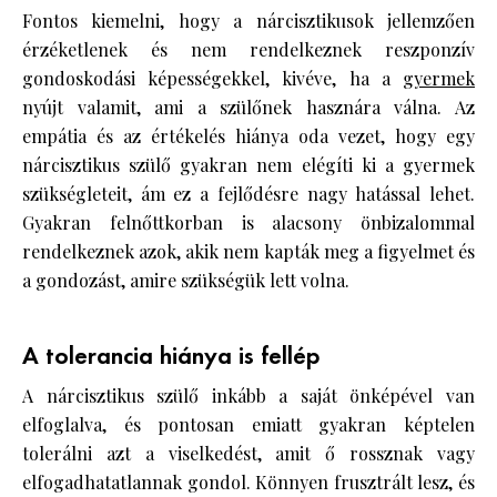
Fontos kiemelni, hogy a nárcisztikusok jellemzően
érzéketlenek és nem rendelkeznek reszponzív
gondoskodási képességekkel, kivéve, ha a
gyermek
nyújt valamit, ami a szülőnek hasznára válna. Az
empátia és az értékelés hiánya oda vezet, hogy egy
nárcisztikus szülő gyakran nem elégíti ki a gyermek
szükségleteit, ám ez a fejlődésre nagy hatással lehet.
Gyakran felnőttkorban is alacsony önbizalommal
rendelkeznek azok, akik nem kapták meg a figyelmet és
a gondozást, amire szükségük lett volna.
A tolerancia hiánya is fellép
A nárcisztikus szülő inkább a saját önképével van
elfoglalva, és pontosan emiatt gyakran képtelen
tolerálni azt a viselkedést, amit ő rossznak vagy
elfogadhatatlannak gondol. Könnyen frusztrált lesz, és