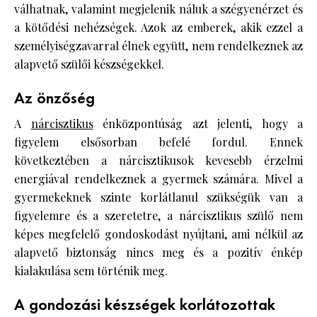
válhatnak, valamint megjelenik náluk a szégyenérzet és
a kötődési nehézségek. Azok az emberek, akik ezzel a
személyiségzavarral élnek együtt, nem rendelkeznek az
alapvető szülői készségekkel.
Az önzőség
A
nárcisztikus
énközpontúság azt jelenti, hogy a
figyelem elsősorban befelé fordul. Ennek
következtében a nárcisztikusok kevesebb érzelmi
energiával rendelkeznek a gyermek számára. Mivel a
gyermekeknek szinte korlátlanul szükségük van a
figyelemre és a szeretetre, a nárcisztikus szülő nem
képes megfelelő gondoskodást nyújtani, ami nélkül az
alapvető biztonság nincs meg és a pozitív énkép
kialakulása sem történik meg.
A gondozási készségek korlátozottak