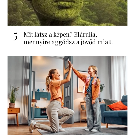
5
Mit látsz a képen? Elárulja,
mennyire aggódsz a jövőd miatt