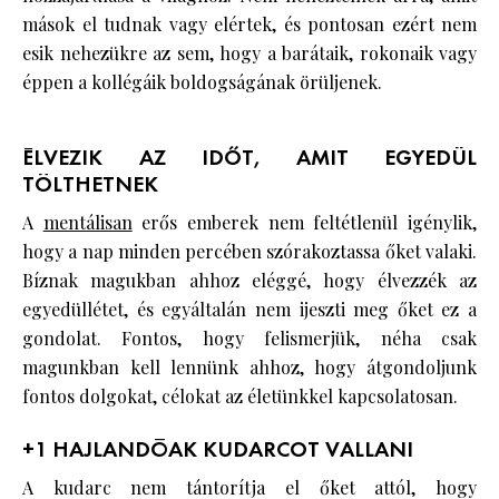
mások el tudnak vagy elértek, és pontosan ezért nem
esik nehezükre az sem, hogy a barátaik, rokonaik vagy
éppen a kollégáik boldogságának örüljenek.
ÉLVEZIK AZ IDŐT, AMIT EGYEDÜL
TÖLTHETNEK
A
mentálisan
erős emberek nem feltétlenül igénylik,
hogy a nap minden percében szórakoztassa őket valaki.
Bíznak magukban ahhoz eléggé, hogy élvezzék az
egyedüllétet, és egyáltalán nem ijeszti meg őket ez a
gondolat. Fontos, hogy felismerjük, néha csak
magunkban kell lennünk ahhoz, hogy átgondoljunk
fontos dolgokat, célokat az életünkkel kapcsolatosan.
+1 HAJLANDÓAK KUDARCOT VALLANI
A kudarc nem tántorítja el őket attól, hogy