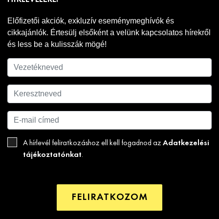
Előfizetői akciók, exkluzív eseménymeghívók és
cikkajánlók. Értesülj elsőként a velünk kapcsolatos hírekről
és less be a kulisszák mögé!
Adatkezelési
A hírlevél feliratkozáshoz ell kell fogadnod az
tájékoztatónkat
.
FELIRATKOZOM