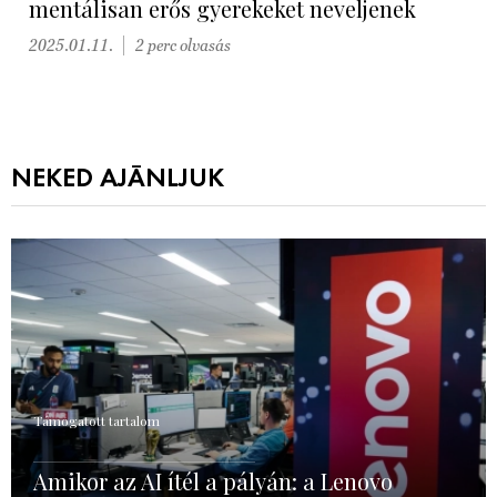
mentálisan erős gyerekeket neveljenek
2025.01.11.
2 perc olvasás
NEKED AJÁNLJUK
Támogatott tartalom
Amikor az AI ítél a pályán: a Lenovo