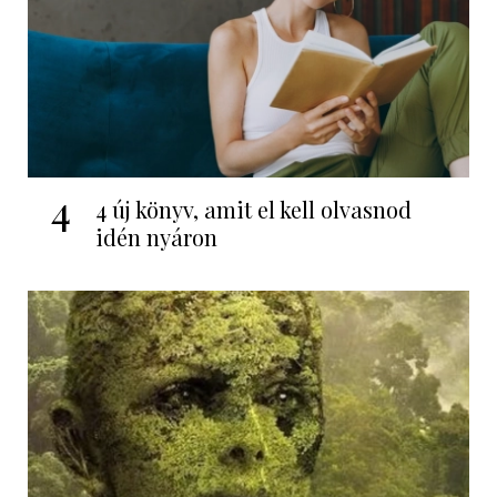
4
4 új könyv, amit el kell olvasnod
idén nyáron