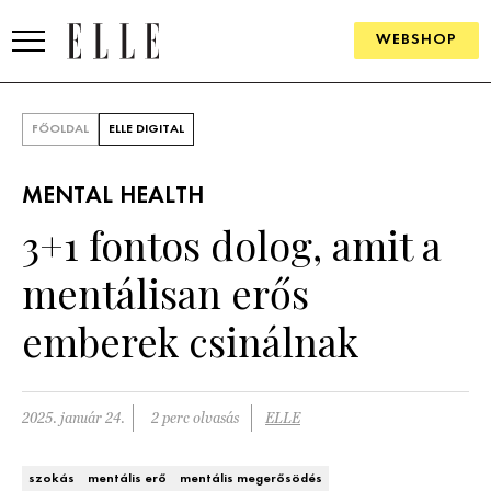
WEBSHOP
DIVAT
FŐOLDAL
ELLE DIGITAL
ELLE DIGITAL
MENTAL HEALTH
GOURMET AWARDS
3+1 fontos dolog, amit a
SZÉPSÉG
mentálisan erős
KULTÚRA
emberek csinálnak
PSZICHÉ
2025. január 24.
2 perc olvasás
ELLE
ÉLETMÓD
PÁRKAPCSOLAT
szokás
mentális erő
mentális megerősödés