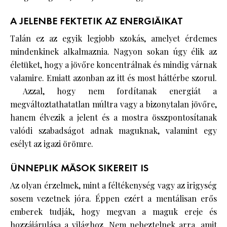
A JELENBE FEKTETIK AZ ENERGIÁIKAT
Talán ez az egyik legjobb szokás, amelyet érdemes
mindenkinek alkalmaznia. Nagyon sokan úgy élik az
életüket, hogy a jövőre koncentrálnak és mindig várnak
valamire. Emiatt azonban az itt és most háttérbe szorul.
Azzal, hogy nem fordítanak energiát a
megváltoztathatatlan múltra vagy a bizonytalan jövőre,
hanem élvezik a jelent és a mostra összpontosítanak
valódi szabadságot adnak maguknak, valamint egy
esélyt az igazi örömre.
ÜNNEPLIK MÁSOK SIKEREIT IS
Az olyan érzelmek, mint a féltékenység vagy az irigység
sosem vezetnek jóra. Éppen ezért a mentálisan erős
emberek tudják, hogy megvan a maguk ereje és
hozzájárulása a világhoz. Nem neheztelnek arra, amit