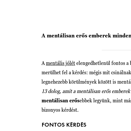
A mentálisan erős emberek minde
A
mentális jólét
elengedhetlenül fontos a 
merülhet fel a kérdés: mégis mit csináln
legnehezebb körülmények között is mentá
13 dolog, amit a mentálisan
erős
emberek 
mentálisan erős
ebbek legyünk, mint má
bizonyos kérdést.
FONTOS KÉRDÉS