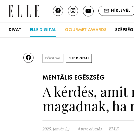
HÍRLEVÉL
DIVAT
ELLE DIGITAL
GOURMET AWARDS
SZÉPSÉG
FŐOLDAL
ELLE DIGITAL
MENTÁLIS EGÉSZSÉG
A kérdés, amit
magadnak, ha 
2025. január 23.
4 perc olvasás
ELLE