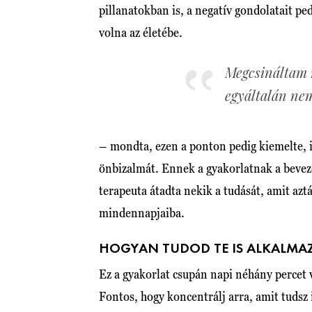
pillanatokban is, a negatív gondolatait pe
volna az életébe.
Megcsináltam 
egyáltalán ne
– mondta, ezen a ponton pedig kiemelte, i
önbizalmát. Ennek a gyakorlatnak a beveze
terapeuta átadta nekik a tudását, amit az
mindennapjaiba.
HOGYAN TUDOD TE IS ALKALMA
Ez a gyakorlat csupán napi néhány percet 
Fontos, hogy koncentrálj arra, amit tudsz 