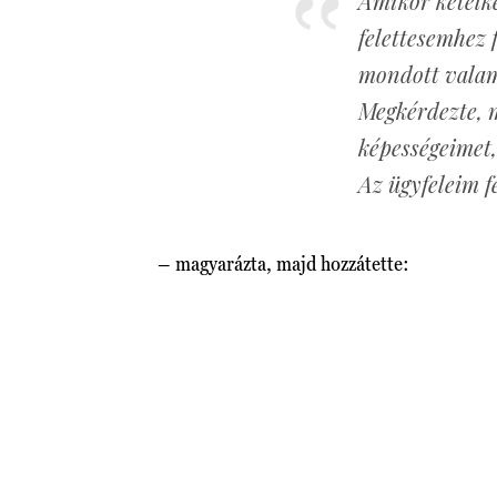
Amikor kételk
felettesemhez 
mondott valami
Megkérdezte, 
képességeimet,
Az ügyfeleim 
– magyarázta, majd hozzátette: