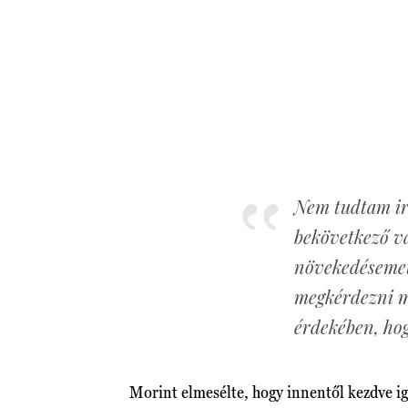
Nem tudtam ir
bekövetkező vá
növekedésemet
megkérdezni m
érdekében, hog
Morint elmesélte, hogy innentől kezdve ig