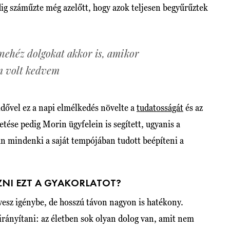
dig száműzte még azelőtt, hogy azok teljesen begyűrűztek
nehéz dolgokat akkor is, amikor
m volt kedvem
dővel ez a napi elmélkedés növelte a
tudatosságát
és az
tése pedig Morin ügyfelein is segített, ugyanis a
tán mindenki a saját tempójában tudott beépíteni a
ZNI EZT A GYAKORLATOT?
vesz igénybe, de hosszú távon nagyon is hatékony.
irányítani: az életben sok olyan dolog van, amit nem