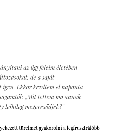
ányítani az ügyfeleim életében
ltozásokat, de a saját
 igen. Ekkor kezdtem el naponta
agamtól: „Mit tettem ma annak
y lelkileg megeresődjek?”
yekezett türelmet gyakorolni a legfrusztrálóbb