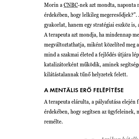
Morin a
CNBC
-nek azt mondta, naponta 
érdekében, hogy lelkileg megeresődjek?”. Á
gyakorlat, hanem egy stratégiai eszköz is, 
A terapeuta azt mondja, ha mindennap me
megváltoztathatja, miként közelíted meg 
mind a szakmai életed a fejlődés útjára lé
katalizátorként működik, aminek segítségé
kilátástalannak tűnő helyzetek felett.
A MENTÁLIS ERŐ FELÉPÍTÉSE
A terapeuta elárulta, a pályafutása elején
érdekében, hogy segítsen az ügyfeleinek,
remélte.