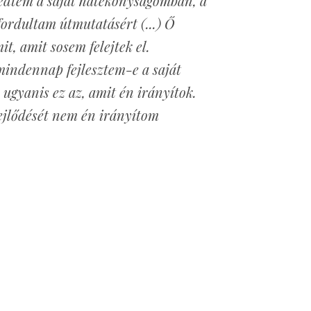
edtem a saját hatékonyságomban, a
fordultam útmutatásért (...) Ő
t, amit sosem felejtek el.
mindennap fejlesztem-e a saját
 ugyanis ez az, amit én irányítok.
fejlődését nem én irányítom