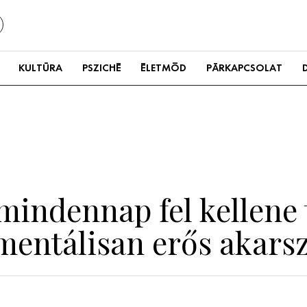
KULTÚRA
PSZICHÉ
ÉLETMÓD
PÁRKAPCSOLAT
 mindennap fel kellene
mentálisan erős akars