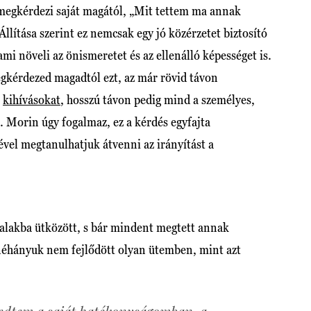
megkérdezi saját magától, „Mit tettem ma annak
llítása szerint ez nemcsak egy jó közérzetet biztosító
ami növeli az önismeretet és az ellenálló képességet is.
gkérdezed magadtól ezt, az már rövid távon
a
kihívásokat
, hosszú távon pedig mind a személyes,
p. Morin úgy fogalmaz, ez a kérdés egyfajta
vel megtanulhatjuk átvenni az irányítást a
 falakba ütközött, s bár mindent megtett annak
 néhányuk nem fejlődött olyan ütemben, mint azt