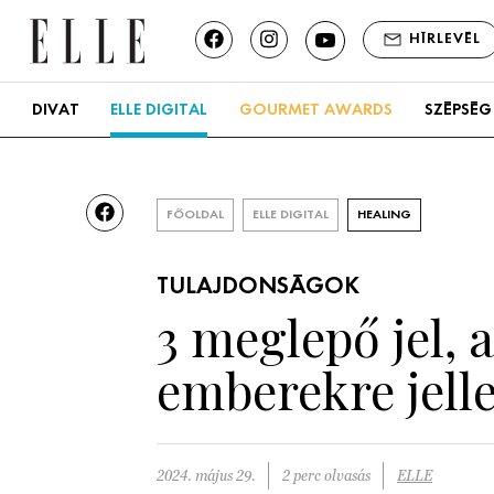
HÍRLEVÉL
DIVAT
ELLE DIGITAL
GOURMET AWARDS
SZÉPSÉG
FŐOLDAL
ELLE DIGITAL
HEALING
TULAJDONSÁGOK
3 meglepő jel, 
emberekre jel
2024. május 29.
2 perc olvasás
ELLE