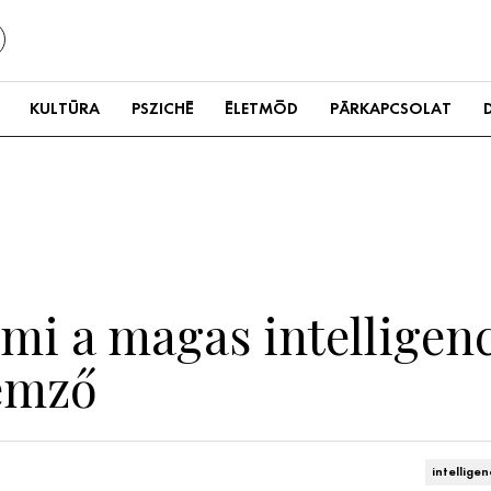
KULTÚRA
PSZICHÉ
ÉLETMÓD
PÁRKAPCSOLAT
ami a magas intelligen
lemző
intelligen