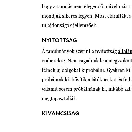
hogy a tanulás nem elegendő, mivel más tu
mondjuk sikeres legyen. Most elárulták, 
tulajdonságok jellemzőek.
NYITOTTSÁG
A tanulmányok szerint a nyitottság
általá
emberekre. Nem ragadnak le a megszokott 
félnek új dolgokat kipróbálni. Gyakran ki
próbálnak ki, bővítik a látókörüket és fej
valamit sosem próbálnának ki, inkább azt l
megtapasztalják.
KÍVÁNCSISÁG