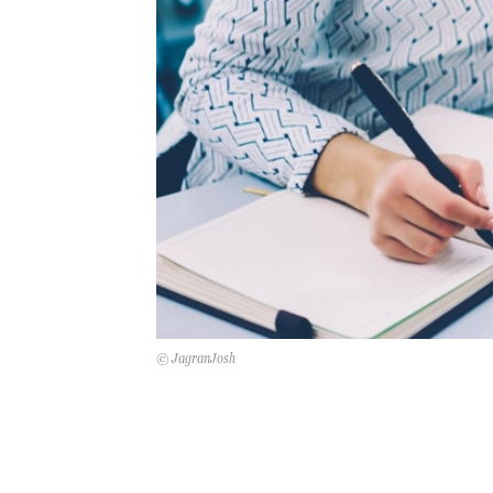
© JagranJosh