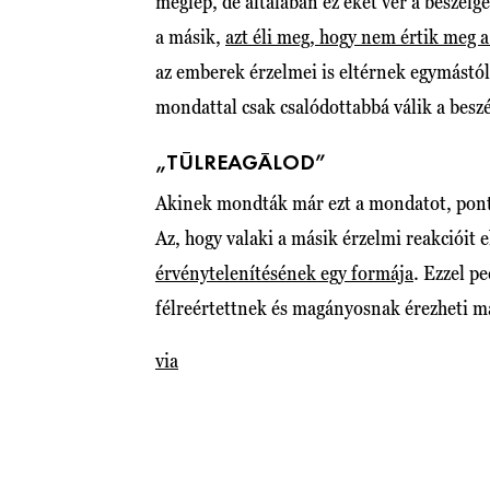
meglep, de általában ez éket ver a beszél
a másik,
azt éli meg, hogy nem értik meg 
az emberek érzelmei is eltérnek egymástó
mondattal csak csalódottabbá válik a beszé
„TÚLREAGÁLOD”
Akinek mondták már ezt a mondatot, ponto
Az, hogy valaki a másik érzelmi reakcióit e
érvénytelenítésének egy formája
. Ezzel p
félreértettnek és magányosnak érezheti m
via