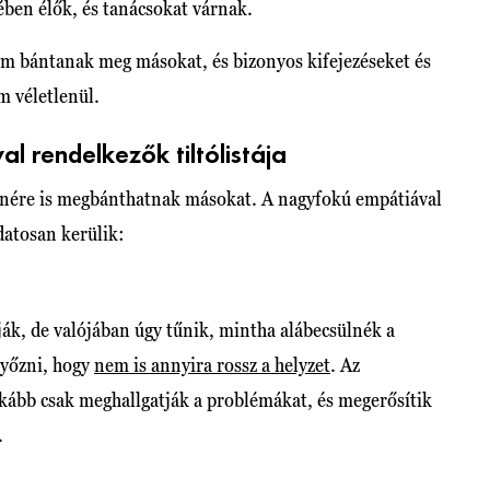
ben élők, és tanácsokat várnak.
em bántanak meg másokat, és bizonyos kifejezéseket és
 véletlenül.
al rendelkezők tiltólistája
enére is megbánthatnak másokat. A nagyfokú empátiával
datosan kerülik:
ják, de valójában úgy tűnik, mintha alábecsülnék a
yőzni, hogy
nem is annyira rossz a helyzet
. Az
nkább csak meghallgatják a problémákat, és megerősítik
.