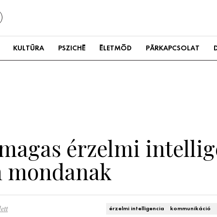
KULTÚRA
PSZICHÉ
ÉLETMÓD
PÁRKAPCSOLAT
 magas érzelmi intelli
m mondanak
ett
érzelmi intelligencia
kommunikáció