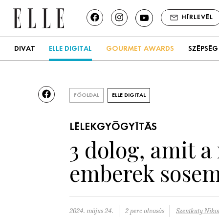
HÍRLEVÉL
DIVAT
ELLE DIGITAL
GOURMET AWARDS
SZÉPSÉG
FŐOLDAL
ELLE DIGITAL
LÉLEKGYÓGYÍTÁS
3 dolog, amit a
emberek sose
2024. május 24.
2 perc olvasás
Szentkuty Nikol