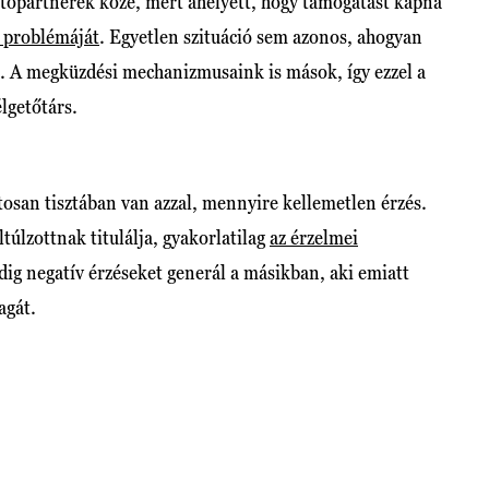
getőpartnerek közé, mert ahelyett, hogy támogatást kapna
a problémáját
. Egyetlen szituáció sem azonos, ahogyan
l. A megküzdési mechanizmusaink is mások, így ezzel a
lgetőtárs.
san tisztában van azzal, mennyire kellemetlen érzés.
ltúlzottnak titulálja, gyakorlatilag
az érzelmei
edig negatív érzéseket generál a másikban, aki emiatt
agát.