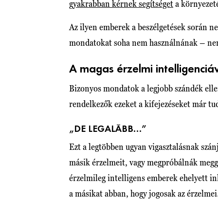
gyakrabban kérnek segítséget
a környezeté
Az ilyen emberek a beszélgetések során n
mondatokat soha nem használnának – nem
A magas érzelmi intelligenciáv
Bizonyos mondatok a legjobb szándék ell
rendelkezők ezeket a kifejezéseket már tu
„DE LEGALÁBB…”
Ezt a legtöbben ugyan vigasztalásnak szán
másik érzelmeit, vagy megpróbálnák megg
érzelmileg intelligens emberek ehelyett i
a másikat abban, hogy jogosak az érzelmei