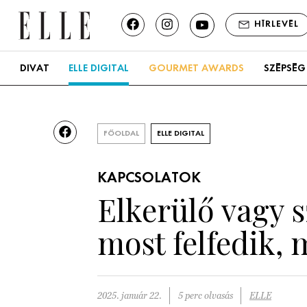
HÍRLEVÉL
DIVAT
ELLE DIGITAL
GOURMET AWARDS
SZÉPSÉG
FŐOLDAL
ELLE DIGITAL
KAPCSOLATOK
Elkerülő vagy s
most felfedik, 
2025. január 22.
5 perc olvasás
ELLE