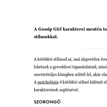
A Gossip Girl karakterei mentén i
stílusokkal.
A kötődési stílusod az, ami alapvetően for
lehetnek a gyerekkori tapasztalataid, mind
szeretetteljes közegben nőttél fel, akár e
A
pszichológia
4 kötődési stílust különít e
karaktereinek segítésével.
SZORONGÓ