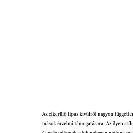
Az
elkerülő
típus kívülről nagyon függetle
mások érzelmi támogatására. Az ilyen stí
és erős jellemek, akik nehezen nyílnak m