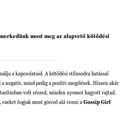
smerkedünk most meg az alapvető kötődési
málja a kapcsolataid. A kötődési stílusodra hatással
 a negatív, mind pedig a pozitív megélések. Hiszen akár
lutasításban volt részed, minden nyomot hagyott rajtad.
l, ezeket fogjuk most górcső alá venni a
Gossip Girl