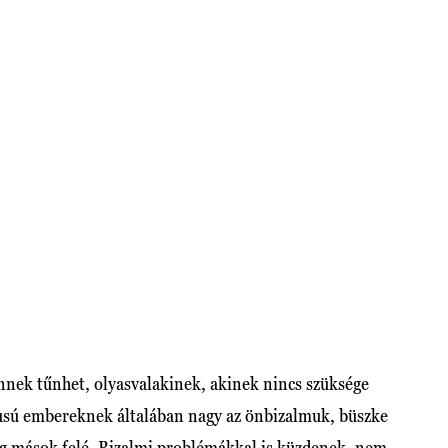
nnek tűnhet, olyasvalakinek, akinek nincs szüksége
lusú embereknek általában nagy az önbizalmuk, büszke
eg mások felé. Bizalmi problémákkal is küzdenek, nem