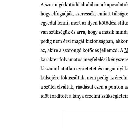
A szorongó kötődő általában a kapcsolato
hogy elfogadják, szeressék, emiatt túlságo
egyedül lenni, mert az ilyen kötődési stí
van szükségük és arra, hogy a másik mindig
pedig nem érzi magát biztonságban, akkor 
az, akire a szorongó kötődés jellemző. A
M
karakter folyamatos megfelelési kényszer
kiszámíthatatlan szeretetet és megannyi kr
külsejére fókuszáltak, nem pedig az érzelmi
a szülei elváltak, ráadásul ezen a ponton
időt fordított a lánya érzelmi szükségletei