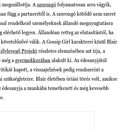
k megszállottja. A
szorongó
folyamatosan arra vágyik,
san függ a partnerétől is. A szorongó kötődő nem szeret
lussal rendelkező személyeknek állandó megnyugtatásra
 elérhető legyen. Állandóan retteg az elutasítástól, ha
követelőzővé válik. A Gossip Girl karakterei közül Blair
élylevegő Projekt
részletes elemzésében azt írja, a
e még a
gyermekkorában
alakult ki. Az édesanyjától
itikát kapott, a visszajelzések pedig rendszerint a
 szükségleteire. Blair életében óriási törés volt, amikor
 az édesanyja a munkába temetkezett és még kevesebb
re.