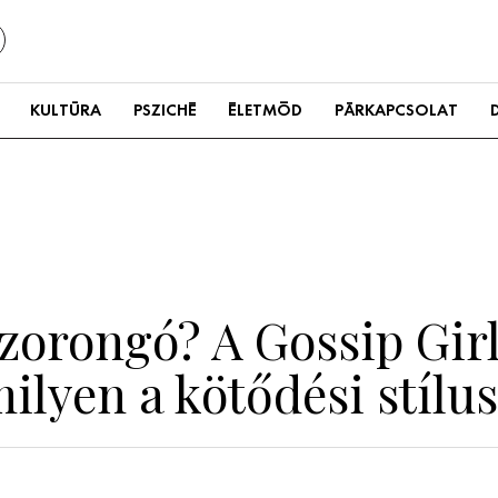
KULTÚRA
PSZICHÉ
ÉLETMÓD
PÁRKAPCSOLAT
zorongó? A Gossip Girl
milyen a kötődési stílu