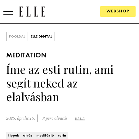
WEBSHOP
DIVAT
FŐOLDAL
ELLE DIGITAL
ELLE DIGITAL
MEDITATION
GOURMET AWARDS
Íme az esti rutin, ami
SZÉPSÉG
segít neked az
KULTÚRA
elalvásban
PSZICHÉ
2025. április 15.
3 perc olvasás
ELLE
ÉLETMÓD
PÁRKAPCSOLAT
tippek
alvás
meditáció
rutin