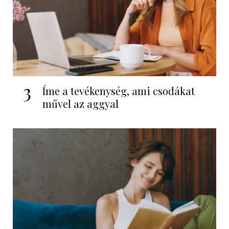
3
Íme a tevékenység, ami csodákat
művel az aggyal