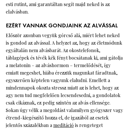
esti rutint, ami garantáltan segít majd neked is az
elalvásban.
EZÉRT VANNAK GONDJAINK AZ ALVÁSSAL
Először azonban vegyük górcső alá, miért lehet neked
is gondod az alvással. A helyzet az, hogy az életmódunk
egyáltalán nem alvásbarát. Az okostelefonok,
táblagépek és tévék kék fényt bocsátanak ki, ami gátolja
a melatonin – az alváshormon – termelődését, így
emiatt megeshet, hiába érezzük magunkat fáradtnak,
egyszerűen képtelen vagyunk elaludni. Emellett a
mindennapok okozta stressz miatt az is lehet, hogy az
agy nem tud megfelelően lecsendesedni, a gondolatok
csak cikáznak, ez pedig szintén az alvás ellensége.
Sokan úgy vélik a megoldást valamilyen gyógyszer vagy
étrend-kiegészítő hozza el, de igazából az esetek
jelentős százalékban a
meditáció
is rengeteget