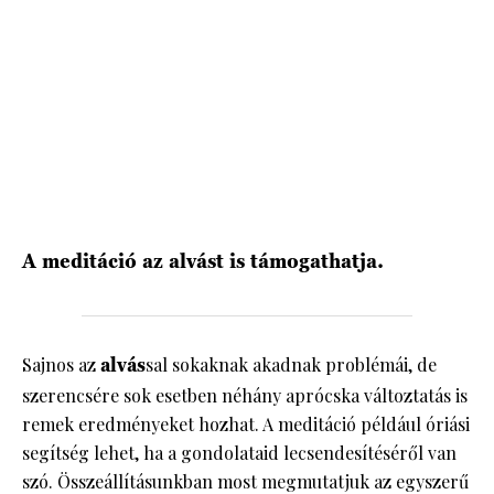
HÍRLEVÉL
A meditáció az alvást is támogathatja.
Sajnos az
alvás
sal sokaknak akadnak problémái, de
szerencsére sok esetben néhány aprócska változtatás is
remek eredményeket hozhat. A meditáció például óriási
segítség lehet, ha a gondolataid lecsendesítéséről van
szó. Összeállításunkban most megmutatjuk az egyszerű