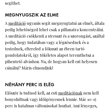
segíthet.
MEGNYUGSZIK AZ ELME
A
meditáció
ugyanis segít megnyugtatni az elmét, általa
pedig lehetőséged lehet csak a pillanatra koncentrálni.
A meditáció csökkenti a stresszt és a szorongást, azáltal
pedig, hogy tudatában vagy a légzésednek és a
testednek, eltereled a fókuszt az ébren tartó
gondolatokról, így tökéletes alapot teremthetsz a
pihentető alváshoz. Na, de hogyan kell ezt helyesen
csinálni? Máris elmondjuk!
NÉHÁNY PERC IS ELÉG
Először is tudnod kell, az esti
meditációnak
nem kell
bonyolultnak vagy időigényesnek lennie. Már 10-15
perc is hatalmas változásokat hozhat. Ami lényeges,