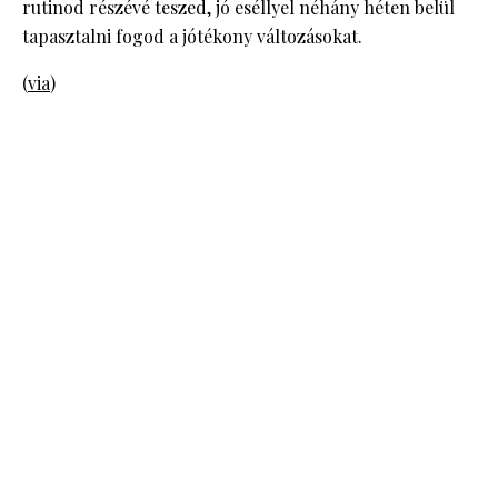
rutinod részévé teszed, jó eséllyel néhány héten belül
tapasztalni fogod a jótékony változásokat.
(
via
)