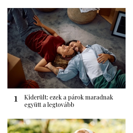
1
Kiderült: ezek a párok maradnak
együtt a legtovább