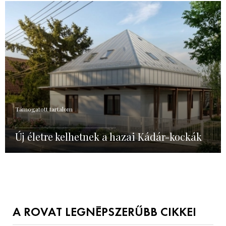
Támogatott tartalom
Új életre kelhetnek a hazai Kádár-kockák
A ROVAT LEGNÉPSZERŰBB CIKKEI