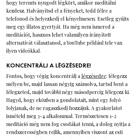
hogy teremts nyugodt légkört, amikor meditálni
kezdesz. Halványítsd el a fényeket, tedd félre a
telefonod és helyezkedj el kényelmesen. Esetleg gyújts
meg egy illatos gyertyát. Ha még nem ismered a
meditációt, hasznos lehet valamilyen irányított
alternatívát választanod, a YouTube például tele van
ilyen videókkal.
KONCENTRÁLJ A LÉGZÉSEDRE!
Fontos, hogy végig koncentrálj a
légzésedre
: lélegezz
mélyen be, majd lassan négyig számolva, tartsd bent a
lélegzeted, majd további négy másodpercig lélegezz ki.
Hagyd, hogy eközben a gondolatait, mint egy folyó
folyjanak, de ne ragaszkodj hozzájuk. A gyakorlatot
ismételd meg 3-4 alkalommal. Természetesen 1-2
meditáció még nem fog csodákat tenni, a dolog nyitja a
rendszerességben rejlik, amennyiben viszont az esti