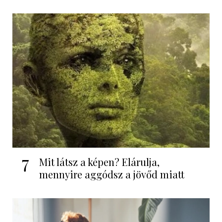
7
Mit látsz a képen? Elárulja,
mennyire aggódsz a jövőd miatt