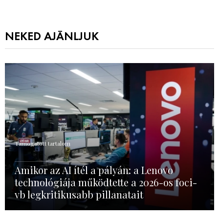
NEKED AJÁNLJUK
Támogatott tartalom
Amikor az AI ítél a pályán: a Lenovo
technológiája működtette a 2026-os foci-
vb legkritikusabb pillanatait