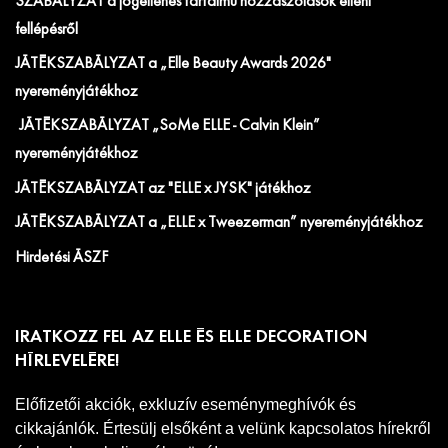
SZABÁLYZAT a jogellenes tartalmú hozzászólások elleni
fellépésről
JÁTÉKSZABÁLYZAT a „Elle Beauty Awards 2026"
nyereményjátékhoz
JÁTÉKSZABÁLYZAT „SoMe ELLE - Calvin Klein”
nyereményjátékhoz
JÁTÉKSZABÁLYZAT az "ELLE x JYSK" játékhoz
JÁTÉKSZABÁLYZAT a „ELLE x Tweezerman” nyereményjátékhoz
Hirdetési ÁSZF
IRATKOZZ FEL AZ ELLE ÉS ELLE DECORATION
HÍRLEVELÉRE!
Előfizetői akciók, exkluzív eseménymeghívók és
cikkajánlók. Értesülj elsőként a velünk kapcsolatos hírekről