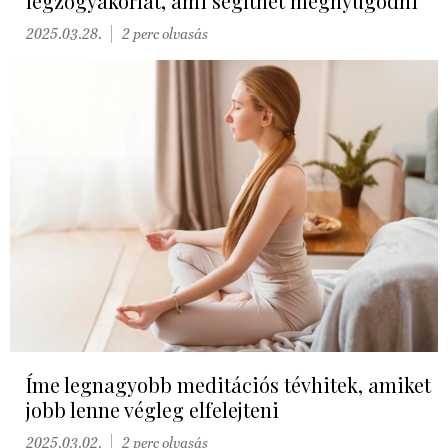
légzőgyakorlat, ami segíthet megnyugodni
2025.03.28.
2 perc olvasás
Íme legnagyobb meditációs tévhitek, amiket
jobb lenne végleg elfelejteni
2025.03.02.
2 perc olvasás