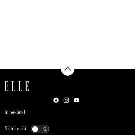
Írj nekünk!
Sötét mód