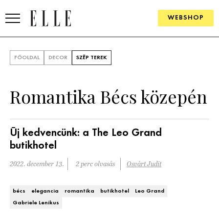
WEBSHOP
DIVAT
FŐOLDAL
DECOR
SZÉP TEREK
ELLE DIGITAL
Romantika Bécs közepén
GOURMET AWARDS
SZÉPSÉG
Új kedvencünk: a The Leo Grand
KULTÚRA
butikhotel
2022. december 13.
2 perc olvasás
Osvárt Judit
PSZICHÉ
ÉLETMÓD
bécs
elegancia
romantika
butikhotel
Leo Grand
Gabriele Lenikus
PÁRKAPCSOLAT