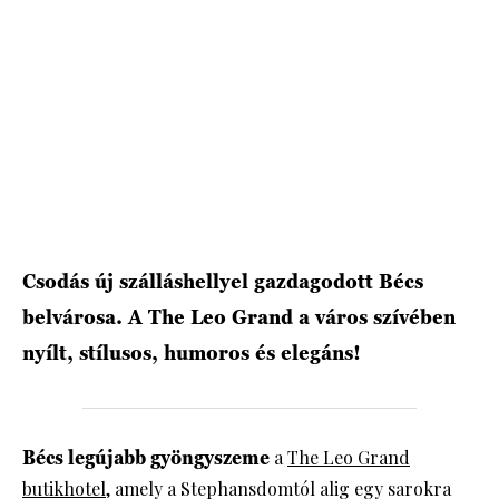
HÍRLEVÉL
Csodás új szálláshellyel gazdagodott Bécs
belvárosa. A The Leo Grand a város szívében
nyílt, stílusos, humoros és elegáns!
Bécs legújabb gyöngyszeme
a
The Leo Grand
butikhotel
, amely a Stephansdomtól alig egy sarokra