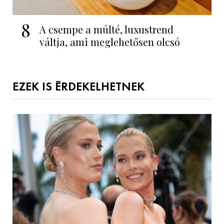
8
A csempe a múlté, luxustrend
váltja, ami meglehetősen olcsó
EZEK IS ÉRDEKELHETNEK