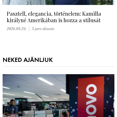
Pasztell, elegancia, történelem: Kamilla
királyné Amerikában is hozza a stílusát
2026.04.29.
5 perc olvasás
NEKED AJÁNLJUK
Támogatott tartalom