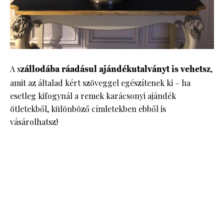
A s
zállodába ráadásul ajándékutalványt is vehetsz
,
amit az általad kért szöveggel egészítenek ki – ha
esetleg kifogynál a remek karácsonyi ajándék
ötletekből, különböző címletekben ebből is
vásárolhatsz!