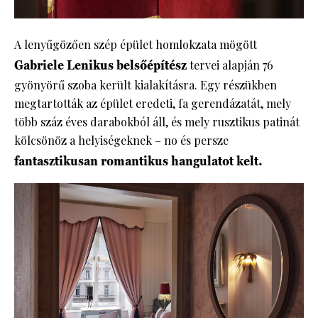
A lenyűgözően szép épület homlokzata mögött
Gabriele Lenikus belsőépítész
tervei alapján 76
gyönyörű szoba került kialakításra. Egy részükben
megtartották az épület eredeti, fa gerendázatát, mely
több száz éves darabokból áll, és mely rusztikus patinát
kölcsönöz a helyiségeknek – no és persze
fantasztikusan romantikus hangulatot kelt.