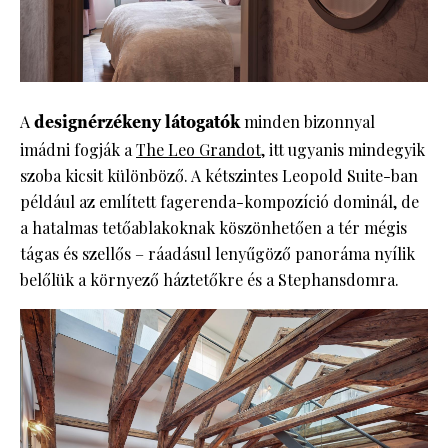
A
designérzékeny látogatók
minden bizonnyal
imádni fogják a
The Leo Grandot
, itt ugyanis mindegyik
szoba kicsit különböző. A kétszintes Leopold Suite-ban
például az említett fagerenda-kompozíció dominál, de
a hatalmas tetőablakoknak köszönhetően a tér mégis
tágas és szellős – ráadásul lenyűgöző panoráma nyílik
belőlük a környező háztetőkre és a Stephansdomra.