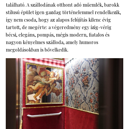
található. A szállodának otthont adó műemlék, barokk
stílusú épület igen gazdag történelemmel rendelkezik,
így nem csoda, hogy az alapos felújítás kilenc évig
tartott, de megérte: a végeredmény egy ízig-vérig
bécsi, elegáns, pompás, mégis modern, fiatalos és
nagyon kényelmes szálloda, amely humoros
megoldásokban is bővelkedik.