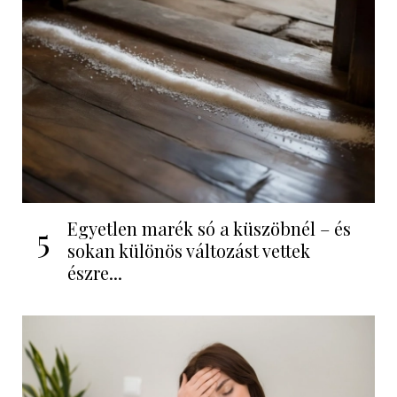
Egyetlen marék só a küszöbnél – és
5
sokan különös változást vettek
észre...