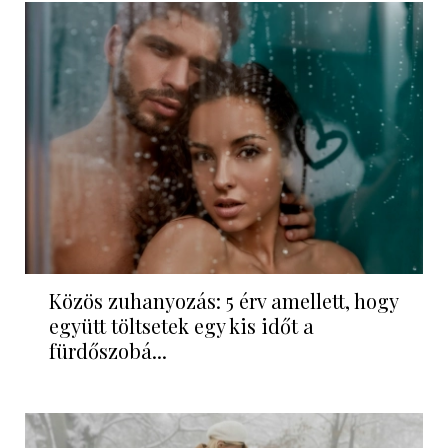
Közös zuhanyozás: 5 érv amellett, hogy
együtt töltsetek egy kis időt a
fürdőszobá...