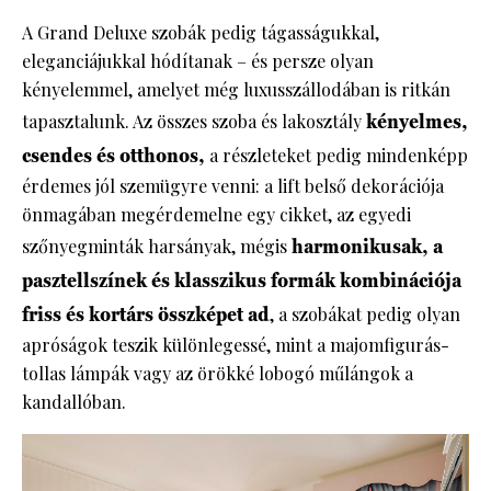
A Grand Deluxe szobák pedig tágasságukkal,
eleganciájukkal hódítanak – és persze olyan
kényelemmel, amelyet még luxusszállodában is ritkán
tapasztalunk. Az összes szoba és lakosztály
kényelmes,
csendes és otthonos,
a részleteket pedig mindenképp
érdemes jól szemügyre venni: a lift belső dekorációja
önmagában megérdemelne egy cikket, az egyedi
szőnyegminták harsányak, mégis
harmonikusak, a
pasztellszínek és klasszikus formák kombinációja
friss és kortárs összképet ad
, a szobákat pedig olyan
apróságok teszik különlegessé, mint a majomfigurás-
tollas lámpák vagy az örökké lobogó műlángok a
kandallóban.