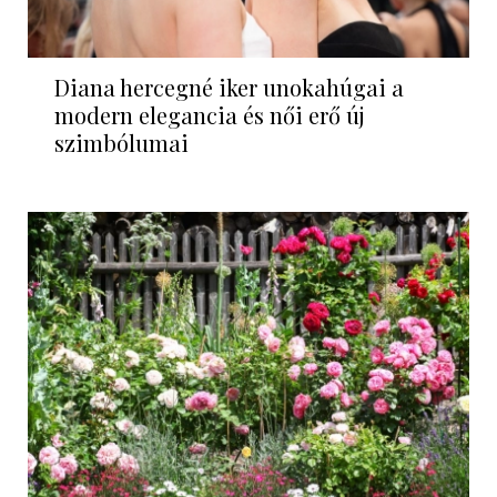
Diana hercegné iker unokahúgai a
modern elegancia és női erő új
szimbólumai