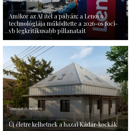
Amikor az AI ítél a pályán: a Lenovo
technológiája működtette a 2026-os foci-
vb legkritikusabb pillanatait
Támogatott tartalom
Új életre kelhetnek a hazai Kádár-kockák