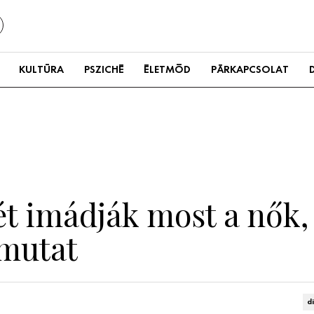
KULTÚRA
PSZICHÉ
ÉLETMÓD
PÁRKAPCSOLAT
ét imádják most a nők
 mutat
d