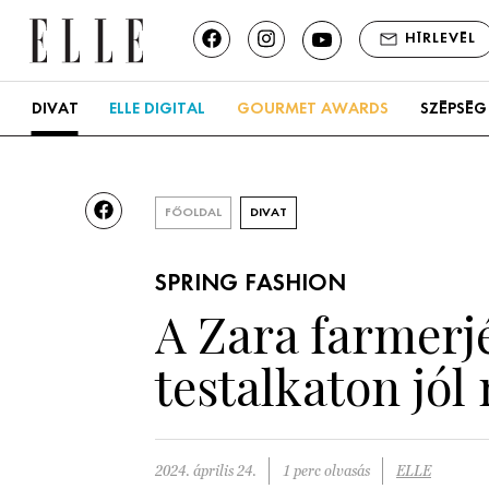
HÍRLEVÉL
DIVAT
ELLE DIGITAL
GOURMET AWARDS
SZÉPSÉG
FŐOLDAL
DIVAT
SPRING FASHION
A Zara farmerj
testalkaton jól
2024. április 24.
1 perc olvasás
ELLE