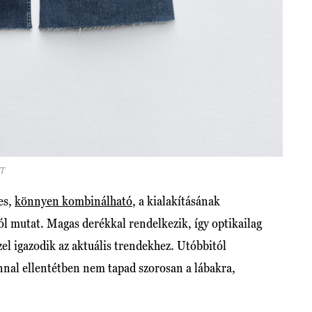
FT
es,
könnyen kombinálható
, a kialakításának
l mutat. Magas derékkal rendelkezik, így optikailag
zzel igazodik az aktuális trendekhez. Utóbbitól
onnal ellentétben nem tapad szorosan a lábakra,