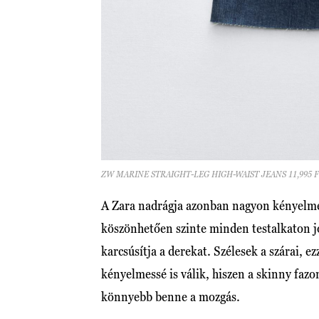
ZW MARINE STRAIGHT-LEG HIGH-WAIST JEANS 11,995 
A Zara nadrágja azonban nagyon kényelm
köszönhetően szinte minden testalkaton jó
karcsúsítja a derekat. Szélesek a szárai, e
kényelmessé is válik, hiszen a skinny faz
könnyebb benne a mozgás.