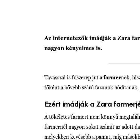
Az internetezők imádják a Zara far
nagyon kényelmes is.
Tavasszal is főszerep jut a
farmer
nek, his
főként a
bővebb szárú fazonok hódítanak
,
Ezért imádják a Zara farmerj
A tökéletes farmert nem könnyű megtalálni
farmernél nagyon sokat számít az adott d
melyekben kevésebb a pamut, míg másokb