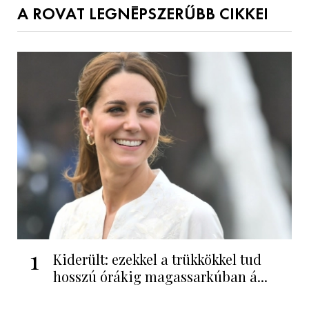
A ROVAT LEGNÉPSZERŰBB CIKKEI
1
Kiderült: ezekkel a trükkökkel tud
hosszú órákig magassarkúban á...