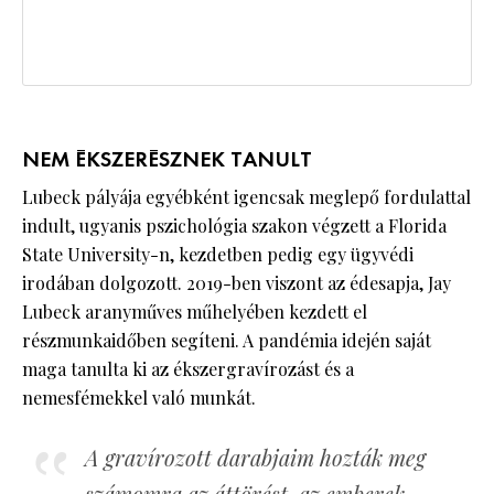
NEM ÉKSZERÉSZNEK TANULT
Lubeck pályája egyébként igencsak meglepő fordulattal
indult, ugyanis pszichológia szakon végzett a Florida
State University-n, kezdetben pedig egy ügyvédi
irodában dolgozott. 2019-ben viszont az édesapja, Jay
Lubeck aranyműves műhelyében kezdett el
részmunkaidőben segíteni. A pandémia idején saját
maga tanulta ki az ékszergravírozást és a
nemesfémekkel való munkát.
A gravírozott darabjaim hozták meg
számomra az áttörést, az emberek