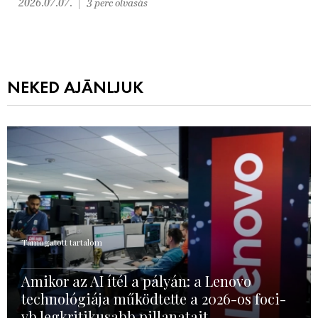
2026.07.07.
3 perc olvasás
NEKED AJÁNLJUK
Támogatott tartalom
Amikor az AI ítél a pályán: a Lenovo
technológiája működtette a 2026-os foci-
vb legkritikusabb pillanatait