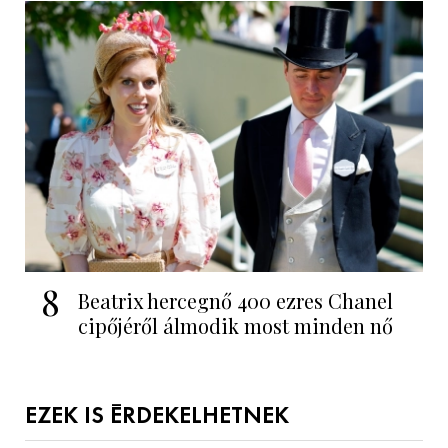
8
Beatrix hercegnő 400 ezres Chanel
cipőjéről álmodik most minden nő
EZEK IS ÉRDEKELHETNEK