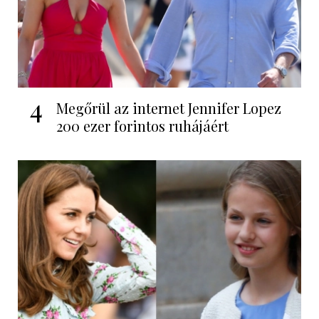
4
Megőrül az internet Jennifer Lopez
200 ezer forintos ruhájáért