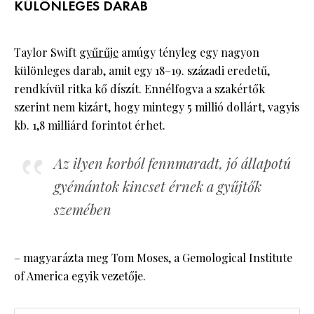
KÜLÖNLEGES DARAB
Taylor Swift
gyűrűje
amúgy tényleg egy nagyon
különleges darab, amit egy 18–19. századi eredetű,
rendkívül ritka kő díszít. Ennélfogva a szakértők
szerint nem kizárt, hogy mintegy 5 millió dollárt, vagyis
kb. 1,8 milliárd forintot érhet.
Az ilyen korból fennmaradt, jó állapotú
gyémántok kincset érnek a gyűjtők
szemében
– magyarázta meg Tom Moses, a Gemological Institute
of America egyik vezetője.