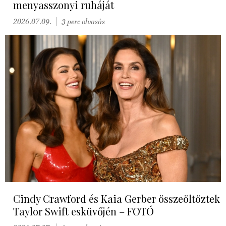
menyasszonyi ruháját
2026.07.09.
3 perc olvasás
Cindy Crawford és Kaia Gerber összeöltöztek
Taylor Swift esküvőjén – FOTÓ