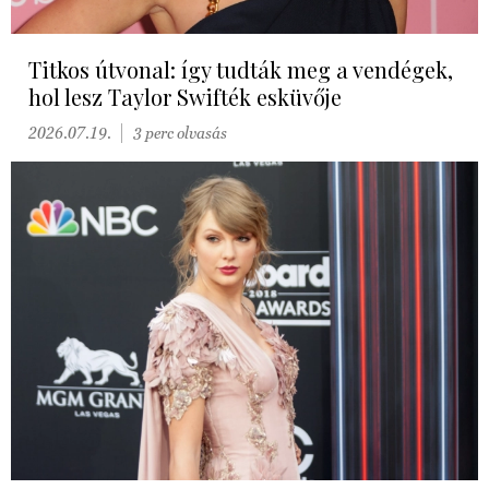
Titkos útvonal: így tudták meg a vendégek,
hol lesz Taylor Swifték esküvője
2026.07.19.
3 perc olvasás