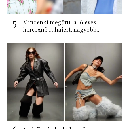
5
Mindenki megőrül a 16 éves
hercegnő ruháiért, nagyobb...