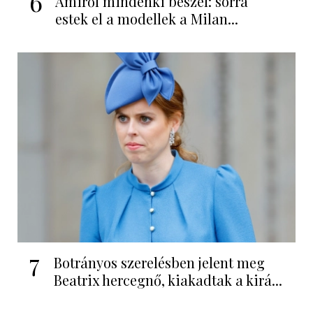
6
Amiről mindenki beszél: sorra
estek el a modellek a Milan...
7
Botrányos szerelésben jelent meg
Beatrix hercegnő, kiakadtak a kirá...