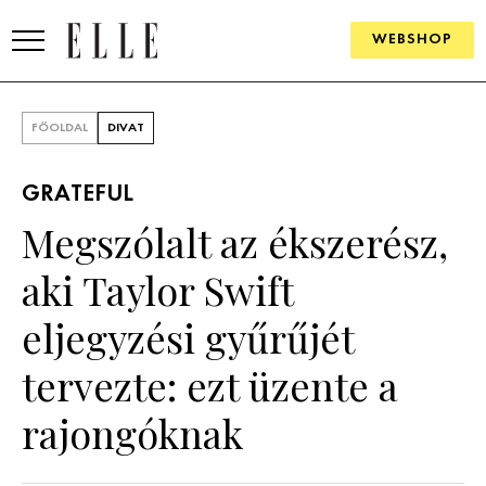
WEBSHOP
DIVAT
FŐOLDAL
DIVAT
ELLE DIGITAL
GRATEFUL
GOURMET AWARDS
Megszólalt az ékszerész,
SZÉPSÉG
aki Taylor Swift
KULTÚRA
eljegyzési gyűrűjét
PSZICHÉ
tervezte: ezt üzente a
rajongóknak
ÉLETMÓD
PÁRKAPCSOLAT