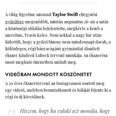
A világ figyelme azonnal
Taylor Swift
eljegyzési
gyűrűjére
szegeződött, miután augusztus 26-án a sztár
a közösségi oldalán bejelentette, megkérte a kezét a
szerelme, Travis Kelce. Nem sokkal a nagy hír után
kiderült, hogy a gyűrű bizony nem mindennapi darab, a
különleges, régi bányavágású gyémánttal díszített
ékszer Kindred Lubeck tervező munkája. Az ékszerész
most megható üzenetben szólalt meg.
VIDEÓBAN MONDOTT KÖSZÖNETET
A 30 éves ékszertervező az Instagramon osztott meg
egy videót, melyben bemutatkozott és háláját fejezte ki a
régi és új követőinek.
Hiszem, hogy ha valaki azt mondja, hogy