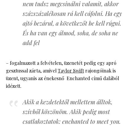
nem tudsz megcsinálni valamit, akkor
százszázalékosan rá kell cáfolni. Ha egy
ajtó bezárul, a következőt be kell rúgni.
És ha van egy álmod, soha, de soha ne
add fel
– fogalmazott a felvételen, üzenetét pedig egy apró
gesztussal zárta, amivel
Taylor Swift
rajongóinak is
üzent, ugyanis az énekesnő Enchanted című dalából
idézett.
Akik a kezdetektől mellettem álltok,
szívből köszönöm. Akik pedig most
csatlakoztatok: enchanted to meet you.