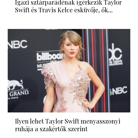
Igazi sztárparádénak ígérkezik Taylor
Swift és Travis Kelce esküvője, ők...
Ilyen lehet Taylor Swift menyasszonyi
ruhája a szakértők szerint