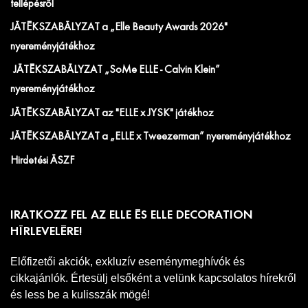
fellépésről
JÁTÉKSZABÁLYZAT a „Elle Beauty Awards 2026"
nyereményjátékhoz
JÁTÉKSZABÁLYZAT „SoMe ELLE - Calvin Klein”
nyereményjátékhoz
JÁTÉKSZABÁLYZAT az "ELLE x JYSK" játékhoz
JÁTÉKSZABÁLYZAT a „ELLE x Tweezerman” nyereményjátékhoz
Hirdetési ÁSZF
IRATKOZZ FEL AZ ELLE ÉS ELLE DECORATION
HÍRLEVELÉRE!
Előfizetői akciók, exkluzív eseménymeghívók és
cikkajánlók. Értesülj elsőként a velünk kapcsolatos hírekről
és less be a kulisszák mögé!