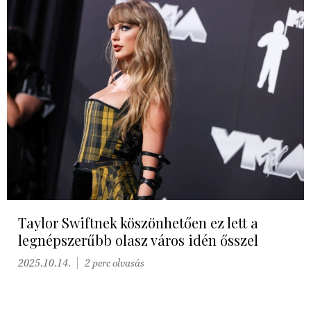
Taylor Swiftnek köszönhetően ez lett a
legnépszerűbb olasz város idén ősszel
2025.10.14.
2 perc olvasás