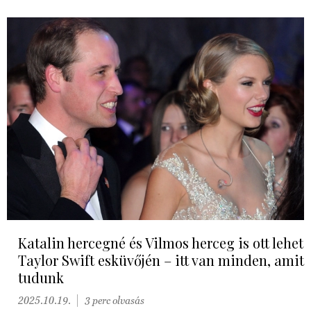
Katalin hercegné és Vilmos herceg is ott lehet
Taylor Swift esküvőjén – itt van minden, amit
tudunk
2025.10.19.
3 perc olvasás