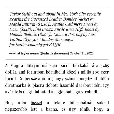
Taylor Swift out and about in New York City recently
wearing the Oversized Leather Bomber Jacket by
Magda Butrym ($3,465), Agathe Cashmere Dress by
Dôen ($448), Lina Brown Suede Knee High Boots by
Manolo Blahnik ($1,675), Camera Box Bag by Luis
Vuitton ($3,750), Monday Morning…
pic.twitter.com/sby9aPRAQK
— what taylor wears (@whattaylorwears)
October 31, 2025
A Magda Butrym márkájú barna bőrkabát ára 3465
dollár, ami forintban körülbelül közel 1 millió 200 ezer
forint. De persze a jó hír, hogy számos megfizethetőbb
divatmárka is piacra dobott hasonló darabot idén, így
akár te is megtalálhatod a legjobbat a gardróbodba.
Nos, idén
ősszel
a fekete bőrkabátnál sokkal
népszerűbb lett a barna, és úgy tűnik, hogy a