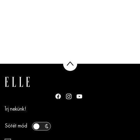
Írj nekünk!
Sötét mód