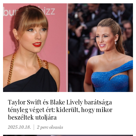
Taylor Swift és Blake Lively barátsága
tényleg véget ért: kiderült, hogy mikor
beszéltek utoljára
2025.10.18.
2 perc olvasás