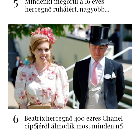
5
Mindenki megőrül a 16 éves
hercegnő ruháiért, nagyobb...
6
Beatrix hercegnő 400 ezres Chanel
cipőjéről álmodik most minden nő