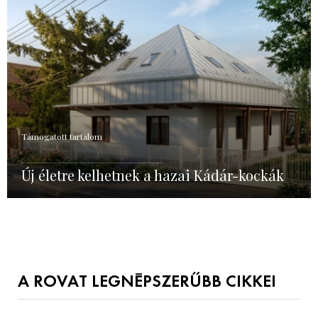
Támogatott tartalom
Új életre kelhetnek a hazai Kádár-kockák
A ROVAT LEGNÉPSZERŰBB CIKKEI