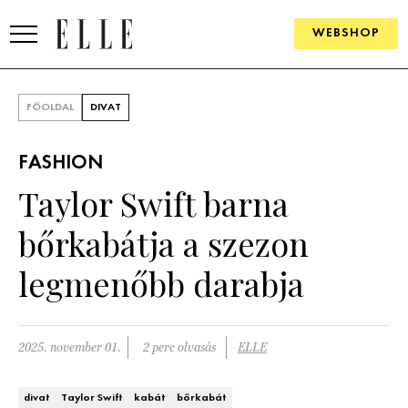
WEBSHOP
DIVAT
FŐOLDAL
DIVAT
ELLE DIGITAL
FASHION
GOURMET AWARDS
Taylor Swift barna
SZÉPSÉG
bőrkabátja a szezon
KULTÚRA
legmenőbb darabja
PSZICHÉ
2025. november 01.
2 perc olvasás
ELLE
ÉLETMÓD
PÁRKAPCSOLAT
divat
Taylor Swift
kabát
bőrkabát