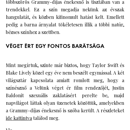
többszörös Grammy-díjas énekesnő is tisztában van a
trendekkel. Ez a szín megadja nekünk az évszak
hangulatát, és közben kifinomult hatást kelt. Emellett
pedig a barna árnyalat tökéletesen illik a többi natúr,
bézses színhez a szettben.
VÉGET ÉRT EGY FONTOS BARÁTSÁGA
Mint megírtuk, szinte már biztos, hogy Taylor Swift és
Blake Lively közel egy éve nem beszélt egymással. A két
világsztár kapcsolata amiatt romlott meg, hogy a
színésznő a Velünk véget ér film rendezőjét, Justin
Baldonit szexuális zaklatásért perelte be, majd
napvilágot láttak olyan üzenetek közöttük, amelyekben
a Grammy-díjas énekesnő is szóba került. A részleteket
ide kattintva
találod meg.