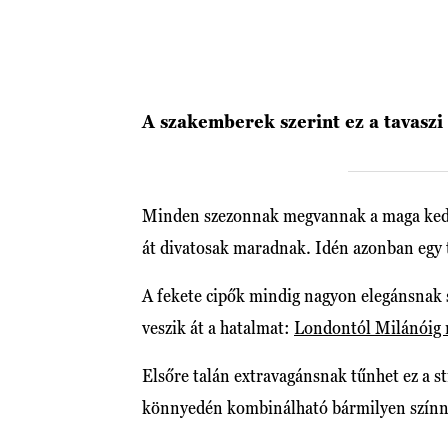
A szakemberek szerint ez a tavaszi
Minden szezonnak megvannak a maga kedve
át divatosak maradnak. Idén azonban egy t
A fekete cipők mindig nagyon elegánsnak s
veszik át a hatalmat:
Londontól Milánóig 
Elsőre talán extravagánsnak tűnhet ez a st
könnyedén kombinálható bármilyen színne