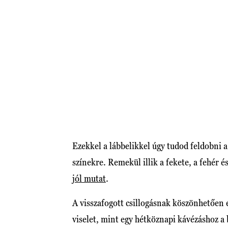
Ezekkel a lábbelikkel úgy tudod feldobni 
színekre. Remekül illik a fekete, a fehér é
jól mutat
.
A visszafogott csillogásnak köszönhetően 
viselet, mint egy hétköznapi kávézáshoz a