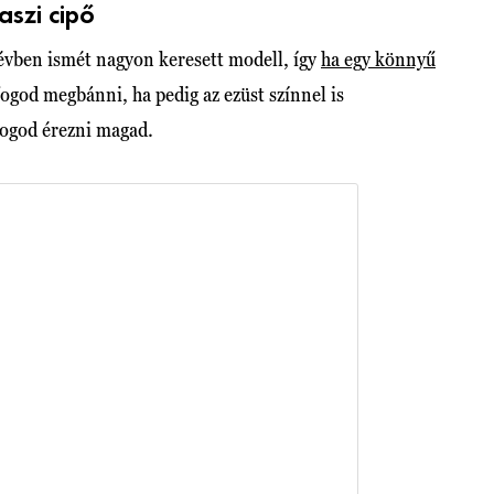
aszi cipő
 évben ismét nagyon keresett modell, így
ha egy könnyű
fogod megbánni, ha pedig az ezüst színnel is
fogod érezni magad.