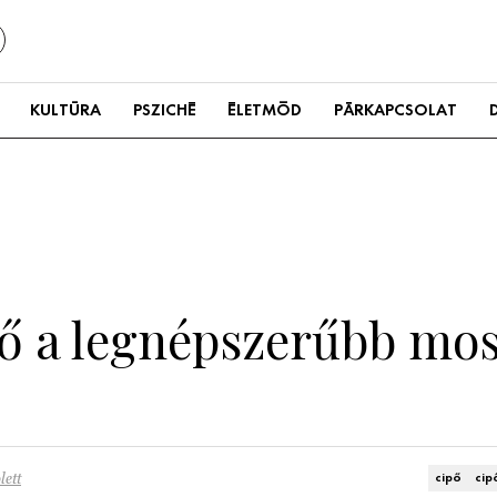
KULTÚRA
PSZICHÉ
ÉLETMÓD
PÁRKAPCSOLAT
pő a legnépszerűbb mos
lett
cipő
cip