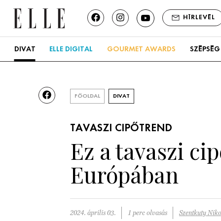
HÍRLEVÉL
DIVAT
ELLE DIGITAL
GOURMET AWARDS
SZÉPSÉG
FŐOLDAL
DIVAT
TAVASZI CIPŐTREND
Ez a tavaszi ci
Európában
2024. április 03.
1 perc olvasás
Szentkuty Niko