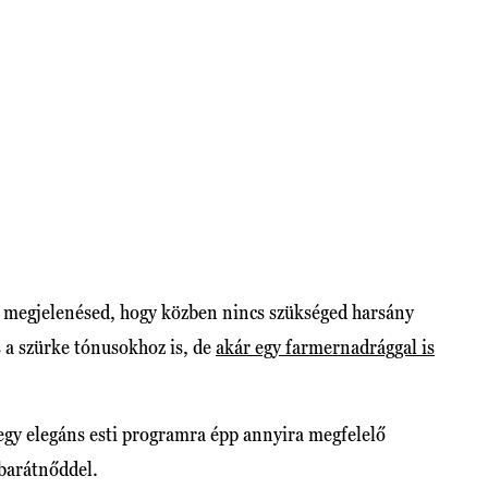
a megjelenésed, hogy közben nincs szükséged harsány
s a szürke tónusokhoz is, de
akár egy farmernadrággal is
egy elegáns esti programra épp annyira megfelelő
 barátnőddel.