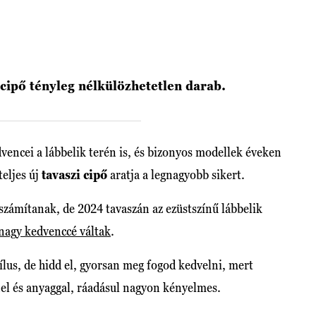
 cipő tényleg nélkülözhetetlen darab.
ncei a lábbelik terén is, és bizonyos modellek éveken
eljes új
tavaszi cipő
aratja a legnagyobb sikert.
zámítanak, de 2024 tavaszán az ezüstszínű lábbelik
nagy kedvenccé váltak
.
ílus, de hidd el, gyorsan meg fogod kedvelni, mert
l és anyaggal, ráadásul nagyon kényelmes.