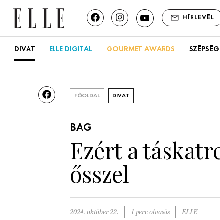
HÍRLEVÉL
DIVAT
ELLE DIGITAL
GOURMET AWARDS
SZÉPSÉG
FŐOLDAL
DIVAT
BAG
Ezért a táskat
ősszel
2024. október 22.
1 perc olvasás
ELLE