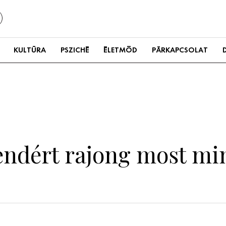
KULTÚRA
PSZICHÉ
ÉLETMÓD
PÁRKAPCSOLAT
rendért rajong most mi