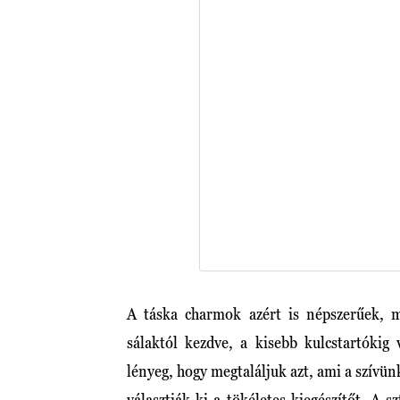
A táska charmok azért is népszerűek, m
sálaktól kezdve, a kisebb kulcstartókig
lényeg, hogy megtaláljuk azt, ami a szívün
választják ki a tökéletes kiegészítőt. A 