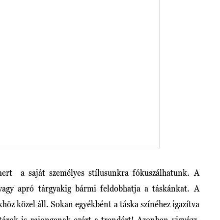
ert a saját személyes stílusunkra fókuszálhatunk. A
 vagy apró tárgyakig bármi feldobhatja a táskánkat. A
khöz közel áll. Sokan egyékbént a táska színéhez igazítva
sztárok is rajonganak ezért a trendért! Azonban vigyázz,